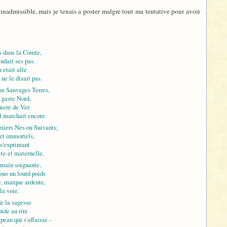
inadmissible, mais je tenais a poster malgre tout ma tentative pour avoir
is dans la Comte,
ndait ses pas.
n etait alle
 ne le disait pas.
ux Sauvages Terres,
 gaste Nord,
niere de Ver
l marchait encore.
miers Nes ou Suivants;
et immortels,
 s'exprimant
te et maternelle.
 main soignante,
ous un lourd poids
e, marque ardente,
la voie.
de la sagesse
ide au rire
eau qui s'affaisse -