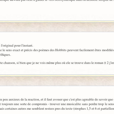
e l'original pour l'instant.
e le sens exact et précis des poèmes des Hobbits peuvent facilement êtres modifiés 
elfiques.
tte chanson, si bien que je ne vois même plus où ele se trouve dans le roman (t 2 j'i
 peu anxieux de la reaction, et il faut avouer que c'est plus agreable de savoir que 
t toujours une sorte de compromis - trouver une musicalite sans perdre trop le sens
ais certaines autres me semblent restees pres du texte (strophes 1,5 et 6 et partiellem