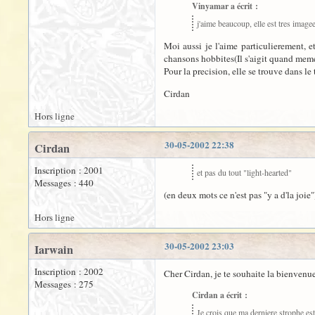
Vinyamar a écrit :
j'aime beaucoup, elle est tres imagee
Moi aussi je l'aime particulierement, 
chansons hobbites(Il s'aigit quand mem
Pour la precision, elle se trouve dans le
Cirdan
Hors ligne
30-05-2002 22:38
Cirdan
Inscription : 2001
et pas du tout "light-hearted"
Messages : 440
(en deux mots ce n'est pas "y a d'la joie"
Hors ligne
30-05-2002 23:03
Iarwain
Inscription : 2002
Cher Cirdan, je te souhaite la bienvenu
Messages : 275
Cirdan a écrit :
Je crois que ma derniere strophe est