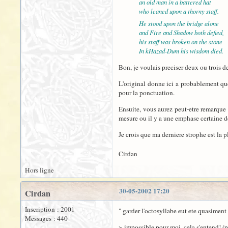
an old man in a battered hat
who leaned upon a thorny staff.
He stood upon the bridge alone
and Fire and Shadow both defied,
his staff was broken on the stone
In kHazad-Dum his wisdom died.
Bon, je voulais preciser deux ou trois de
L'original donne ici a probablement que
pour la ponctuation.
Ensuite, vous aurez peut-etre remarque q
mesure ou il y a une emphase certaine d
Je crois que ma derniere strophe est la p
Cirdan
Hors ligne
30-05-2002 17:20
Cirdan
Inscription : 2001
" garder l'octosyllabe eut ete quasiment 
Messages : 440
> impossible pour moi, cela s'entend! (p