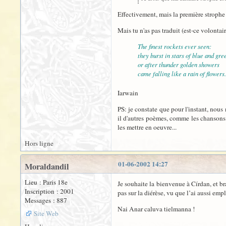
Effectivement, mais la première strophe n
Mais tu n'as pas traduit (est-ce volonta
The finest rockets ever seen:
they burst in stars of blue and gre
or after thunder golden showers
came falling like a rain of flowers.
Iarwain
PS: je constate que pour l'instant, nous 
il d'autres poèmes, comme les chansons 
les mettre en oeuvre...
Hors ligne
01-06-2002 14:27
Moraldandil
Lieu : Paris 18e
Je souhaite la bienvenue à Círdan, et br
Inscription : 2001
pas sur la diérèse, vu que l’ai aussi em
Messages : 887
Nai Anar caluva tielmanna !
Site Web