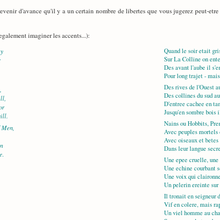
venir d'avance qu'il y a un certain nombre de libertes que vous jugerez peut-etre 
galement imaginer les accents...):
ey
Quand le soir etait gr
Sur La Colline on ente
;
Des avant l'aube il s'e
Pour long trajet - mais
Des rives de l'Ouest a
,
Des collines du sud au
ll,
D'entree cachee en ta
or
Jusqu'en sombre bois i
ill.
Nains ou Hobbits, Pre
d Men,
Avec peuples mortels 
Avec oiseaux et betes
en
Dans leur langue secre
e.
Une epee cruelle, une
Une echine courbant s
Une voix qui claironn
Un pelerin ereinte sur 
Il tronait en seigneur 
Vif en colere, mais rap
Un viel homme au chap