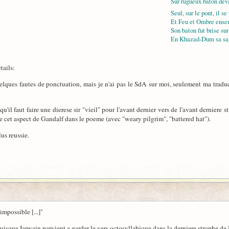
Sur rugueux baton devai
Seul, sur le pont, il se
Et Feu et Ombre ensem
Son baton fut brise sur
En Khazad-Dum sa sag
tails:
lques fautes de ponctuation, mais je n'ai pas le SdA sur moi, seulement ma traduct
u'il faut faire une dierese sir "vieil" pour l'avant dernier vers de l'avant derniere
e cet aspect de Gandalf dans le poeme (avec "weary pilgrim", "battered hat").
lus reussie.
impossible [...]"
uisque Iarwain parvient a garder le vers octosyllabique dans la derniere strophe de 