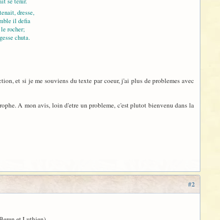
t se tenir.
 tenait, dresse,
ble il defia
 le rocher;
esse chuta.
ion, et si je me souviens du texte par coeur, j'ai plus de problemes avec
 strophe. A mon avis, loin d'etre un probleme, c'est plutot bienvenu dans la
#2
Beren et Luthien).