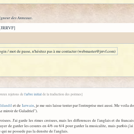
igneur des Anneaux
.
[JRRVF]
gin / mot de passe, n'hésitez pas à me contacter (webmaster@jrrvf.com)
breux rejetons de
l'arbre initial
de la traduction des poèmes]
ldandil
et de
Iarwain
, je me suis laisse tenter par l'entreprise moi aussi. Me voil
 miroir de Galadriel").
oisees. J'ai garde les rimes croisees, mais les differences de l'anglais et du francai
sayer de garder les cesures en 4/6 ou 6/4 pour garder la musicalite, mais parfois j'ai
qui ne possede pas la densite de l'anglais.