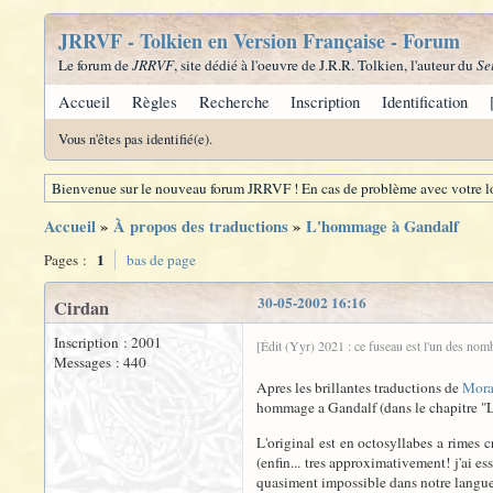
JRRVF - Tolkien en Version Française - Forum
Le forum de
JRRVF
, site dédié à l'oeuvre de J.R.R. Tolkien, l'auteur du
Se
Accueil
Règles
Recherche
Inscription
Identification
Vous n'êtes pas identifié(e).
Bienvenue sur le nouveau forum JRRVF ! En cas de problème avec votre lo
Accueil
»
À propos des traductions
»
L'hommage à Gandalf
1
Pages :
bas de page
30-05-2002 16:16
Cirdan
Inscription : 2001
[Édit (Yyr) 2021 : ce fuseau est l'un des nom
Messages : 440
Apres les brillantes traductions de
Mora
hommage a Gandalf (dans le chapitre "Le
L'original est en octosyllabes a rimes cr
(enfin... tres approximativement! j'ai es
quasiment impossible dans notre langue 