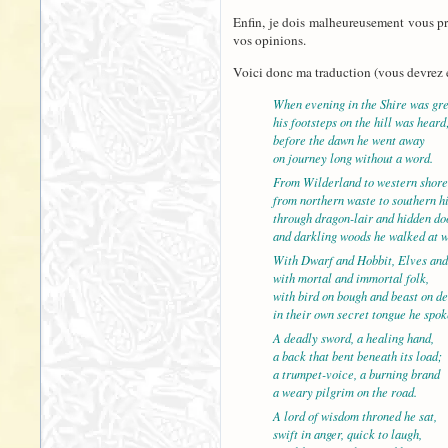
Enfin, je dois malheureusement vous pre
vos opinions.
Voici donc ma traduction (vous devrez e
When evening in the Shire was gr
his footsteps on the hill was heard
before the dawn he went away
on journey long without a word.
From Wilderland to western shore
from northern waste to southern hi
through dragon-lair and hidden do
and darkling woods he walked at w
With Dwarf and Hobbit, Elves an
with mortal and immortal folk,
with bird on bough and beast on d
in their own secret tongue he spok
A deadly sword, a healing hand,
a back that bent beneath its load;
a trumpet-voice, a burning brand
a weary pilgrim on the road.
A lord of wisdom throned he sat,
swift in anger, quick to laugh,