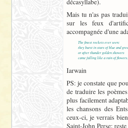
décasyllabe).
Mais tu n'as pas tradu
sur les feux d'arti
accompagnée d'une adap
The finest rockets ever seen:
they burst in stars of blue and gre
or after thunder golden showers
came falling like a rain of flowers.
Iarwain
PS: je constate que po
de traduire les poèmes 
plus facilement adapta
les chansons des Ents
ceux-ci, je verrais bi
Saint-John Perse: reste 