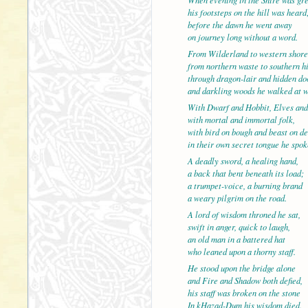
his footsteps on the hill was heard
before the dawn he went away
on journey long without a word.
From Wilderland to western shore
from northern waste to southern hi
through dragon-lair and hidden do
and darkling woods he walked at w
With Dwarf and Hobbit, Elves an
with mortal and immortal folk,
with bird on bough and beast on d
in their own secret tongue he spok
A deadly sword, a healing hand,
a back that bent beneath its load;
a trumpet-voice, a burning brand
a weary pilgrim on the road.
A lord of wisdom throned he sat,
swift in anger, quick to laugh,
an old man in a battered hat
who leaned upon a thorny staff.
He stood upon the bridge alone
and Fire and Shadow both defied,
his staff was broken on the stone
In kHazad-Dum his wisdom died.