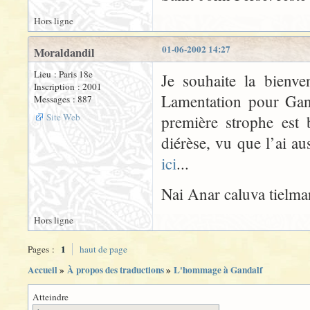
Hors ligne
01-06-2002 14:27
Moraldandil
Lieu : Paris 18e
Je souhaite la bienve
Inscription : 2001
Lamentation pour Ganda
Messages : 887
Site Web
première strophe est 
diérèse, vu que l’ai a
ici
...
Nai Anar caluva tielma
Hors ligne
1
Pages :
haut de page
Accueil
»
À propos des traductions
»
L'hommage à Gandalf
Atteindre