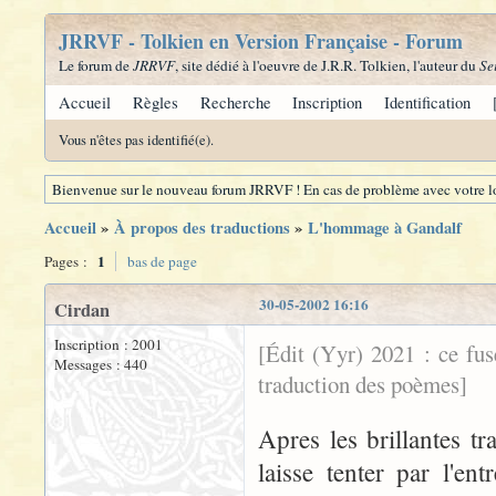
JRRVF - Tolkien en Version Française - Forum
Le forum de
JRRVF
, site dédié à l'oeuvre de J.R.R. Tolkien, l'auteur du
Se
Accueil
Règles
Recherche
Inscription
Identification
Vous n'êtes pas identifié(e).
Bienvenue sur le nouveau forum JRRVF ! En cas de problème avec votre lo
Accueil
»
À propos des traductions
»
L'hommage à Gandalf
1
Pages :
bas de page
30-05-2002 16:16
Cirdan
Inscription : 2001
[Édit (Yyr) 2021 : ce fu
Messages : 440
traduction des poèmes]
Apres les brillantes t
laisse tenter par l'e