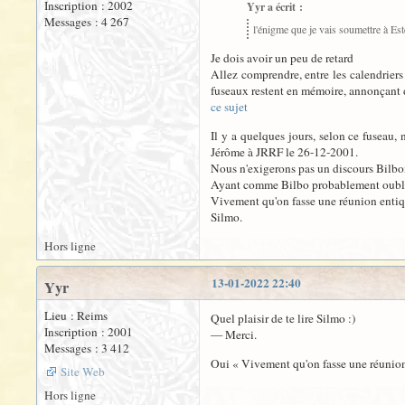
Inscription : 2002
Yyr a écrit :
Messages : 4 267
l'énigme que je vais soumettre à Este
Je dois avoir un peu de retard
Allez comprendre, entre les calendrier
fuseaux restent en mémoire, annonçant 
ce sujet
Il y a quelques jours, selon ce fuseau,
Jérôme à JRRF le 26-12-2001.
Nous n'exigerons pas un discours Bilbon
Ayant comme Bilbo probablement oublié m
Vivement qu'on fasse une réunion entiqu
Silmo.
Hors ligne
13-01-2022 22:40
Yyr
Lieu : Reims
Quel plaisir de te lire Silmo :)
Inscription : 2001
— Merci.
Messages : 3 412
Oui « Vivement qu'on fasse une réunion 
Site Web
Hors ligne