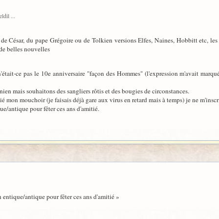
ldil ...
s de César, du pape Grégoire ou de Tolkien versions Elfes, Naines, Hobbitt etc, l
de belles nouvelles
 n'était-ce pas le 10e anniversaire "façon des Hommes" (l'expression m'avait marqué
ien mais souhaitons des sangliers rôtis et des bougies de circonstances.
on mouchoir (je faisais déjà gare aux virus en retard mais à temps) je ne m'inscriv
e/antique pour fêter ces ans d'amitié.
entique/antique pour fêter ces ans d'amitié »