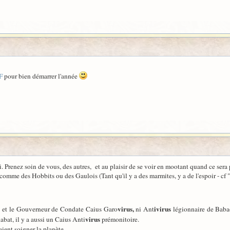
F
pour bien démarrer l'année
. Prenez soin de vous, des autres, et au plaisir de se voir en mootant quand ce sera p
 comme des Hobbits ou des Gaulois (Tant qu'il y a des marmites, y a de l'espoir - c
virus,
ivirus
es et le Gouverneur de Condate Caius Garo
ni Ant
légionnaire de Baba
virus
abat, il y a aussi un Caius Anti
prémonitoire.
ient soigner la planète.