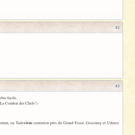
#2
#3
lus facile.
f "Le Combat des Chefs")
virus
orum, ou Tade
centurion près du Grand Fossé. Goscinny et Uderzo