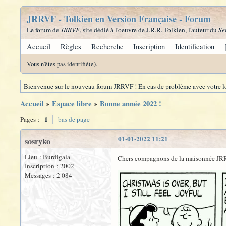
JRRVF - Tolkien en Version Française - Forum
Le forum de
JRRVF
, site dédié à l'oeuvre de J.R.R. Tolkien, l'auteur du
Se
Accueil
Règles
Recherche
Inscription
Identification
Vous n'êtes pas identifié(e).
Bienvenue sur le nouveau forum JRRVF ! En cas de problème avec votre lo
Accueil
»
Espace libre
»
Bonne année 2022 !
1
Pages :
bas de page
01-01-2022 11:21
sosryko
Lieu : Burdigala
Chers compagnons de la maisonnée JR
Inscription : 2002
Messages : 2 084