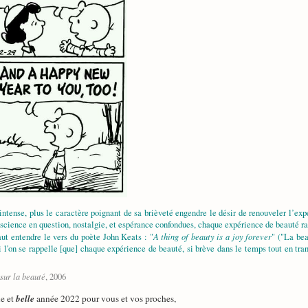
intense, plus le caractère poignant de sa brièveté engendre le désir de renouveler l’ex
science en question, nostalgie, et espérance confondues, chaque expérience de beauté ra
A thing of beauty is a joy forever
aut entendre le vers du poète John Keats : "
" ("La bea
i l'on se rappelle [que] chaque expérience de beauté, si brève dans le temps tout en tra
sur la beauté
, 2006
ne et
belle
année 2022 pour vous et vos proches,