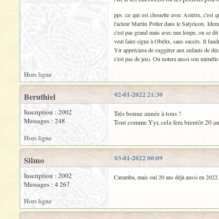
pps :ce qui est chouette avec Astérix, c'est
l'acteur Martin Potter dans le Satyricon. Idem
c'est pas grand mais avec une loupe, on se di
veut faire signe à Obélix, sans succès. Il fau
Yir appréciera de suggérer aux enfants de décou
c'est pas de jeu). On notera aussi son miméti
Hors ligne
02-01-2022 21:30
Beruthiel
Inscription : 2002
Très bonne année à tous !
Messages : 248
Tout comme Yyr, cela fera bientôt 20 an
Hors ligne
03-01-2022 00:09
Silmo
Inscription : 2002
Caramba, mais oui 20 ans déjà aussi en 2022.
Messages : 4 267
Hors ligne