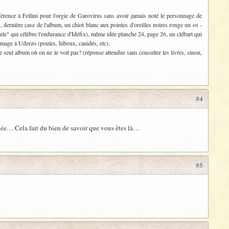
férence à Fellini pour l'orgie de Garovirus sans avoir jamais noté le personnage de
, dernière case de l'album, un chiot blanc aux pointes d'oreilles noires ronge un os -
le" qui célèbre l'endurance d'Idéfix), même idée planche 24, page 26, un clébart qui
ommage à Uderzo (poules, hiboux, canidés, etc).
le seul album où on ne le voit pas? (réponse attendue sans consulter les livres, sinon,
#4
nnée… Cela fait du bien de savoir que vous êtes là…
#5