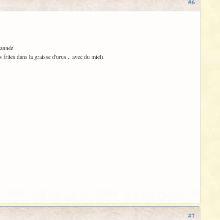
#6
 année.
 frites dans la graisse d'urus... avec du miel).
#7