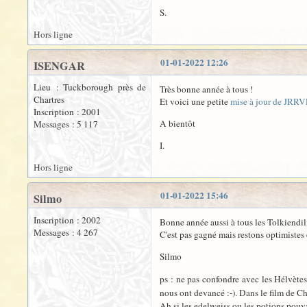
S.
Hors ligne
01-01-2022 12:26
ISENGAR
Lieu : Tuckborough près de
Très bonne année à tous !
Chartres
Et voici une petite
mise à jour de JRRV
Inscription : 2001
A bientôt
Messages : 5 117
I.
Hors ligne
01-01-2022 15:46
Silmo
Inscription : 2002
Bonne année aussi à tous les Tolkiendili
Messages : 4 267
C'est pas gagné mais restons optimistes
Silmo
ps : ne pas confondre avec les Hélvèt
nous ont devancé :-). Dans le film de Ch
Ah si les edelweiss ou les potions pouva