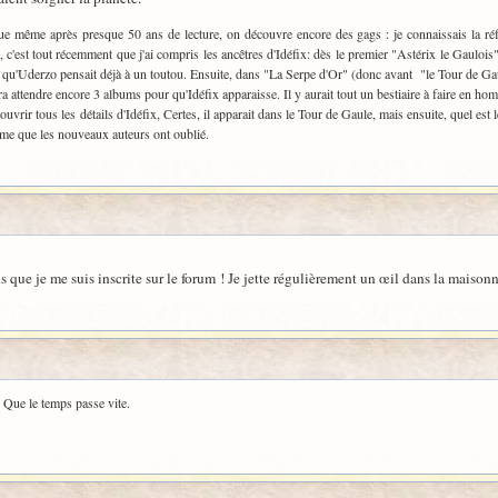
 que même après presque 50 ans de lecture, on découvre encore des gags : je connaissais la ré
, c'est tout récemment que j'ai compris les ancêtres d'Idéfix: dès le premier "Astérix le Gaulois"
t qu'Uderzo pensait déjà à un toutou. Ensuite, dans "La Serpe d'Or" (donc avant "le Tour de Gau
dra attendre encore 3 albums pour qu'Idéfix apparaisse. Il y aurait tout un bestiaire à faire en h
vrir tous les détails d'Idéfix, Certes, il apparait dans le Tour de Gaule, mais ensuite, quel est 
sme que les nouveaux auteurs ont oublié.
s que je me suis inscrite sur le forum ! Je jette régulièrement un œil dans la maiso
 Que le temps passe vite.