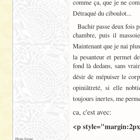
comme ça, que je ne compr
Détraqué du ciboulot...
Bachir passe deux fois p
chambre, puis il massoi
Maintenant que je nai plus 
la pesanteur et permet d
fond là dedans, sans vrai
désir de mépuiser le cor
opiniâtreté, si elle no
toujours inertes, me perm
ca, c'est avec:
<p style="margin:2px
Hors ligne