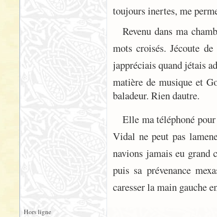
toujours inertes, me perm
Revenu dans ma chambre
mots croisés. Jécoute d
jappréciais quand jétais
matière de musique et G
baladeur. Rien dautre.
Elle ma téléphoné pour
Vidal ne peut pas lamen
navions jamais eu grand c
puis sa prévenance mexas
caresser la main gauche en
Hors ligne