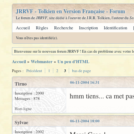
JRRVF - Tolkien en Version Française - Forum
Le forum de
JRRVF
, site dédié à l'oeuvre de J.R.R. Tolkien, l'auteur du
Se
Accueil
Règles
Recherche
Inscription
Identification
Vous n'êtes pas identifié(e).
Bienvenue sur le nouveau forum JRRVF ! En cas de problème avec votre lo
Accueil
»
Webmaster
»
Un peu d'HTML
3
Pages :
Précédent
1
2
bas de page
06-11-2004 16:31
Tirno
Inscription : 2000
hmm tiens... ca met pas
Messages : 878
Hors ligne
06-11-2004 18:00
Sylvae
Inscription : 2002