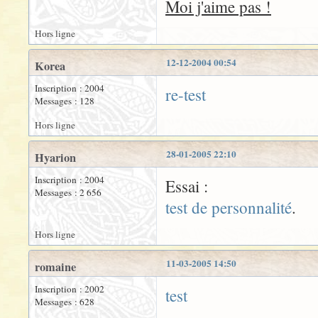
Moi j'aime pas !
Hors ligne
12-12-2004 00:54
Korea
Inscription : 2004
re-test
Messages : 128
Hors ligne
28-01-2005 22:10
Hyarion
Inscription : 2004
Essai :
Messages : 2 656
test de personnalité
.
Hors ligne
11-03-2005 14:50
romaine
Inscription : 2002
test
Messages : 628