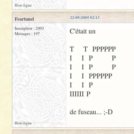
Hors ligne
22-09-2005 02:13
Feartanel
Inscription : 2003
C'était un
Messages : 197
T T PPPPPP
I I P P
I I P P
I I PPPPPP
I I P
IIIIII P
de fuseau... ;-D
Hors ligne