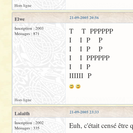
Hors ligne
21-09-2005 20:56
Elwe
Inscription : 2003
T T PPPPPP
Messages : 871
I I P P
I I P P
I I PPPPPP
I I P
IIIIII P
Hors ligne
21-09-2005 23:33
Lalaith
Inscription : 2002
Euh, c'était censé être
Messages : 335