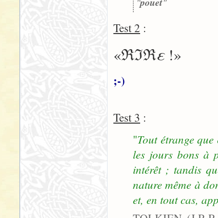
"
pouet
"
Test 2
:
ε
«ℜℑℜ
!»
;-)
Test 3
:
Tout étrange que 
"
les jours bons à p
intérêt ; tandis q
nature même à donn
et, en tout cas, ap