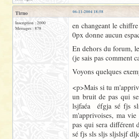
06-11-2004 18:58
Tirno
Inscription : 2000
en changeant le chiffre
Messages : 878
0px donne aucun espace
En dehors du forum, le
(je sais pas comment ca
Voyons quelques exemp
<p>Mais si tu m'apprivo
un bruit de pas qui ser
lsjfaéa éfgja sé fjs sl
m'apprivoises, ma vie 
pas qui sera différent d
sé fjs sls sljs sljslsjf d