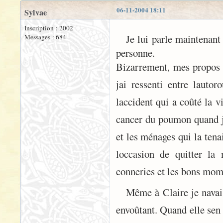
06-11-2004 18:11
Sylvae
Inscription : 2002
Je lui parle maintenan
Messages : 684
personne.
Bizarrement, mes propos r
jai ressenti entre lauto
laccident qui a coûté la 
cancer du poumon quand j
et les ménages qui la tena
loccasion de quitter la
conneries et les bons mome
Même à Claire je navai
envoûtant. Quand elle sen