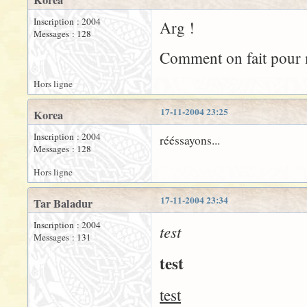
Korea
Inscription : 2004
Arg !
Messages : 128
Comment on fait pour me
Hors ligne
17-11-2004 23:25
Korea
Inscription : 2004
rééssayons...
Messages : 128
Hors ligne
17-11-2004 23:34
Tar Baladur
Inscription : 2004
test
Messages : 131
test
test