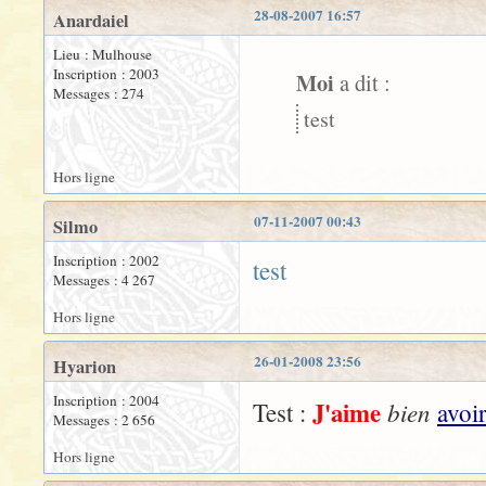
28-08-2007 16:57
Anardaiel
Lieu : Mulhouse
Inscription : 2003
Moi
a dit :
Messages : 274
test
Hors ligne
07-11-2007 00:43
Silmo
Inscription : 2002
test
Messages : 4 267
Hors ligne
26-01-2008 23:56
Hyarion
Inscription : 2004
J'aime
bien
Test :
avoi
Messages : 2 656
Hors ligne