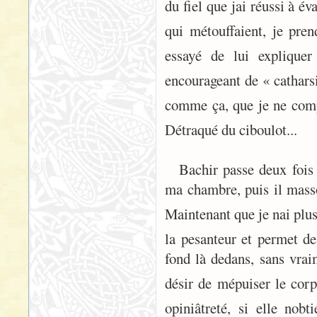
du fiel que jai réussi à 
qui métouffaient, je pre
essayé de lui expliquer
encourageant de « catharsi
comme ça, que je ne compr
Détraqué du ciboulot...
Bachir passe deux fois
ma chambre, puis il mass
Maintenant que je nai plus 
la pesanteur et permet d
fond là dedans, sans vrai
désir de mépuiser le cor
opiniâtreté, si elle no