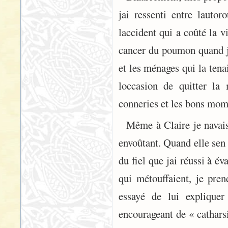
jai ressenti entre lauto
laccident qui a coûté la 
cancer du poumon quand j
et les ménages qui la tena
loccasion de quitter la
conneries et les bons mome
Même à Claire je navais
envoûtant. Quand elle sen
du fiel que jai réussi à 
qui métouffaient, je pre
essayé de lui expliquer
encourageant de « catharsi