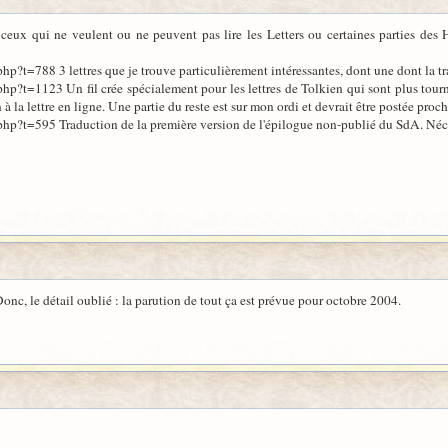
ceux qui ne veulent ou ne peuvent pas lire les Letters ou certaines parties des Ho
p?t=788 3 lettres que je trouve particulièrement intéressantes, dont une dont la tr
p?t=1123 Un fil crée spécialement pour les lettres de Tolkien qui sont plus tournée
n à la lettre en ligne. Une partie du reste est sur mon ordi et devrait être postée pro
p?t=595 Traduction de la première version de l'épilogue non-publié du SdA. Nécess
Donc, le détail oublié : la parution de tout ça est prévue pour octobre 2004.