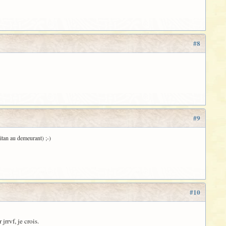
#8
#9
Titan au demeurant) ;-)
#10
jrrvf, je crois.