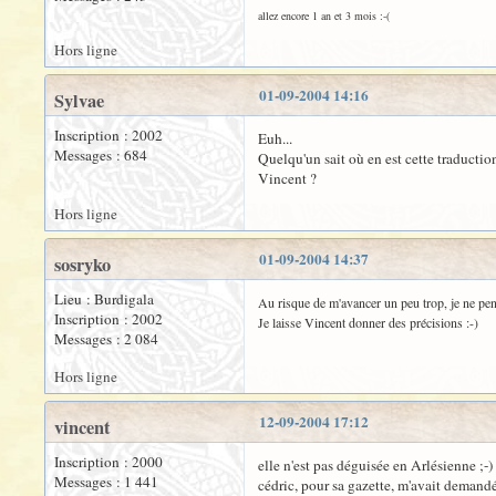
allez encore 1 an et 3 mois :-(
Hors ligne
01-09-2004 14:16
Sylvae
Inscription : 2002
Euh...
Messages : 684
Quelqu'un sait où en est cette traductio
Vincent ?
Hors ligne
01-09-2004 14:37
sosryko
Lieu : Burdigala
Au risque de m'avancer un peu trop, je ne pens
Inscription : 2002
Je laisse Vincent donner des précisions :-)
Messages : 2 084
Hors ligne
12-09-2004 17:12
vincent
Inscription : 2000
elle n'est pas déguisée en Arlésienne ;-)
Messages : 1 441
cédric, pour sa gazette, m'avait demandé d