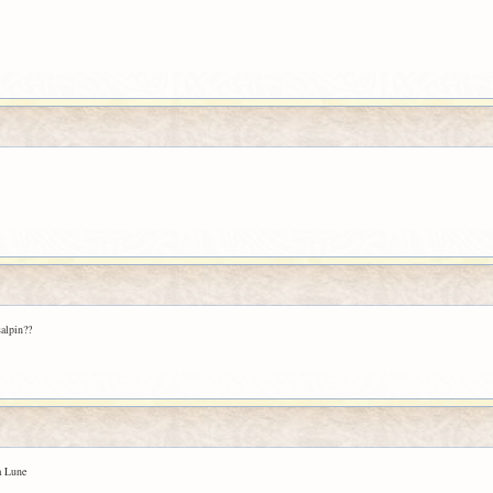
salpin??
a Lune