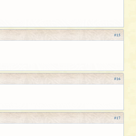
#15
#16
#17