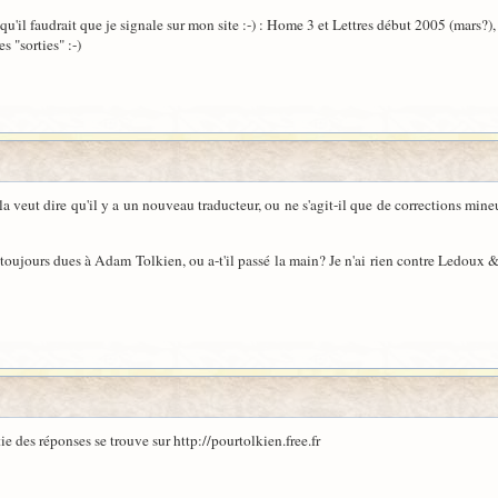
t qu'il faudrait que je signale sur mon site :-) : Home 3 et Lettres début 2005 (mars
s "sorties" :-)
veut dire qu'il y a un nouveau traducteur, ou ne s'agit-il que de corrections mineures
toujours dues à Adam Tolkien, ou a-t'il passé la main? Je n'ai rien contre Ledoux 
tie des réponses se trouve sur http://pourtolkien.free.fr