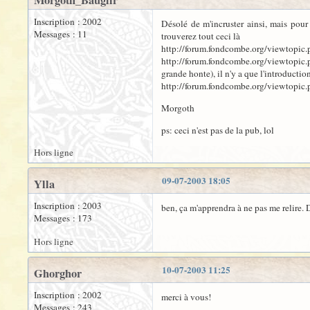
Morgoth_Bauglir
Inscription : 2002
Désolé de m'incruster ainsi, mais pour 
Messages : 11
trouverez tout ceci là
http://forum.fondcombe.org/viewtopic.ph
http://forum.fondcombe.org/viewtopic.ph
grande honte), il n'y a que l'introductio
http://forum.fondcombe.org/viewtopic.ph
Morgoth
ps: ceci n'est pas de la pub, lol
Hors ligne
09-07-2003 18:05
Ylla
Inscription : 2003
ben, ça m'apprendra à ne pas me relire. 
Messages : 173
Hors ligne
10-07-2003 11:25
Ghorghor
Inscription : 2002
merci à vous!
Messages : 243