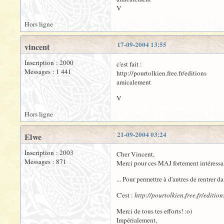
V
Hors ligne
17-09-2004 13:55
vincent
Inscription : 2000
c'est fait :
Messages : 1 441
http://pourtolkien.free.fr/editions
amicalement
V
Hors ligne
21-09-2004 03:24
Elwe
Inscription : 2003
Cher Vincent,
Messages : 871
Merci pour ces MAJ fortement intéressan
... Pour permettre à d'autres de rentrer d
C'est :
http://pourtolkien.free.fr/edition
Merci de tous tes efforts! :o)
Impérialement,