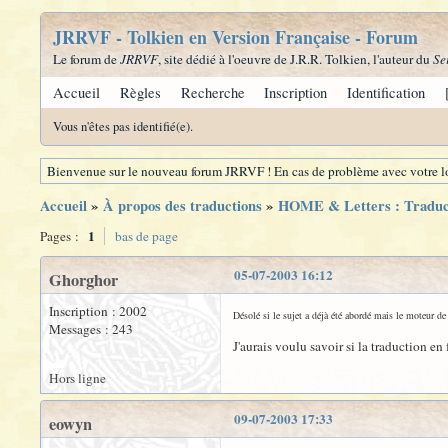
JRRVF - Tolkien en Version Française - Forum
Le forum de
JRRVF
, site dédié à l'oeuvre de J.R.R. Tolkien, l'auteur du
Se
Accueil
Règles
Recherche
Inscription
Identification
Vous n'êtes pas identifié(e).
Bienvenue sur le nouveau forum JRRVF ! En cas de problème avec votre lo
Accueil
»
À propos des traductions
»
HOME & Letters : Traduc
1
Pages :
bas de page
05-07-2003 16:12
Ghorghor
Inscription : 2002
Désolé si le sujet a déjà été abordé mais le moteur de
Messages : 243
J'aurais voulu savoir si la traduction e
Hors ligne
09-07-2003 17:33
eowyn