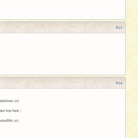
#13
#14
arutions ;o)
rne ton lien :
hensible ;o)