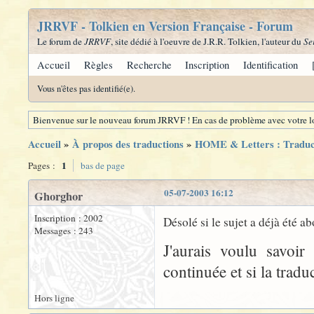
JRRVF - Tolkien en Version Française - Forum
Le forum de
JRRVF
, site dédié à l'oeuvre de J.R.R. Tolkien, l'auteur du
Se
Accueil
Règles
Recherche
Inscription
Identification
Vous n'êtes pas identifié(e).
Bienvenue sur le nouveau forum JRRVF ! En cas de problème avec votre lo
Accueil
»
À propos des traductions
»
HOME & Letters : Traduc
1
Pages :
bas de page
05-07-2003 16:12
Ghorghor
Inscription : 2002
Désolé si le sujet a déjà été 
Messages : 243
J'aurais voulu savoi
continuée et si la tradu
Hors ligne