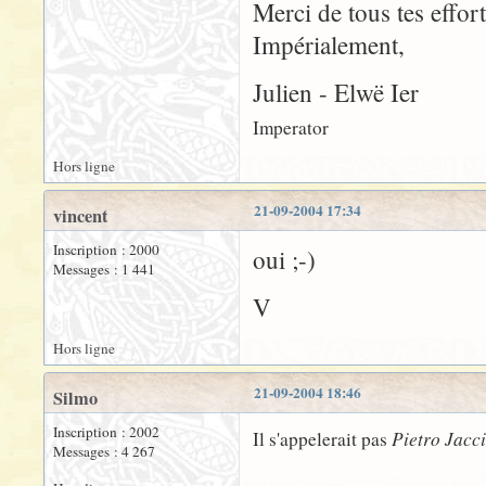
Merci de tous tes effort
Impérialement,
Julien - Elwë Ier
Imperator
Hors ligne
21-09-2004 17:34
vincent
Inscription : 2000
oui ;-)
Messages : 1 441
V
Hors ligne
21-09-2004 18:46
Silmo
Inscription : 2002
Pietro Jacc
Il s'appelerait pas
Messages : 4 267