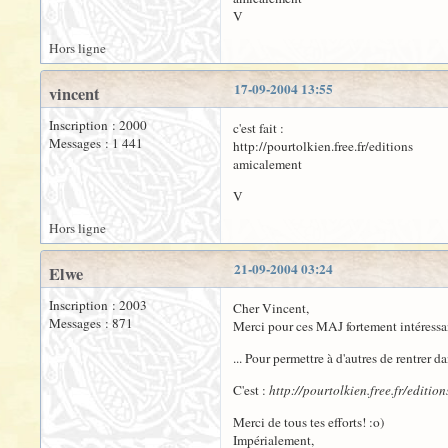
V
Hors ligne
17-09-2004 13:55
vincent
Inscription : 2000
c'est fait :
Messages : 1 441
http://pourtolkien.free.fr/editions
amicalement
V
Hors ligne
21-09-2004 03:24
Elwe
Inscription : 2003
Cher Vincent,
Messages : 871
Merci pour ces MAJ fortement intéressan
... Pour permettre à d'autres de rentrer d
C'est :
http://pourtolkien.free.fr/edition
Merci de tous tes efforts! :o)
Impérialement,