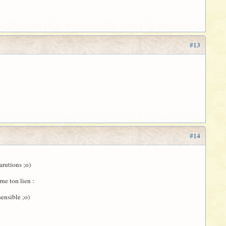
#13
#14
arutions ;o)
rne ton lien :
hensible ;o)