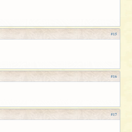
#15
#16
#17