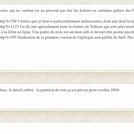
ceux qui ne veulent ou ne peuvent pas lire les Letters ou certaines parties des Ho
p?t=788 3 lettres que je trouve particulièrement intéressantes, dont une dont la tr
p?t=1123 Un fil crée spécialement pour les lettres de Tolkien qui sont plus tournée
n à la lettre en ligne. Une partie du reste est sur mon ordi et devrait être postée pro
p?t=595 Traduction de la première version de l'épilogue non-publié du SdA. Nécess
Donc, le détail oublié : la parution de tout ça est prévue pour octobre 2004.