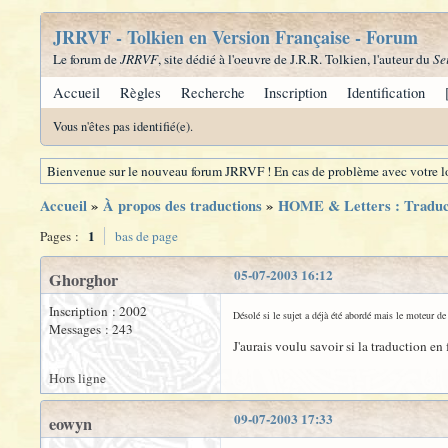
JRRVF - Tolkien en Version Française - Forum
Le forum de
JRRVF
, site dédié à l'oeuvre de J.R.R. Tolkien, l'auteur du
Se
Accueil
Règles
Recherche
Inscription
Identification
Vous n'êtes pas identifié(e).
Bienvenue sur le nouveau forum JRRVF ! En cas de problème avec votre lo
Accueil
»
À propos des traductions
»
HOME & Letters : Traduc
1
Pages :
bas de page
05-07-2003 16:12
Ghorghor
Inscription : 2002
Désolé si le sujet a déjà été abordé mais le moteur de
Messages : 243
J'aurais voulu savoir si la traduction e
Hors ligne
09-07-2003 17:33
eowyn