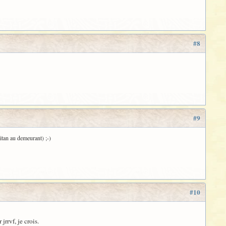
#8
#9
Titan au demeurant) ;-)
#10
jrrvf, je crois.