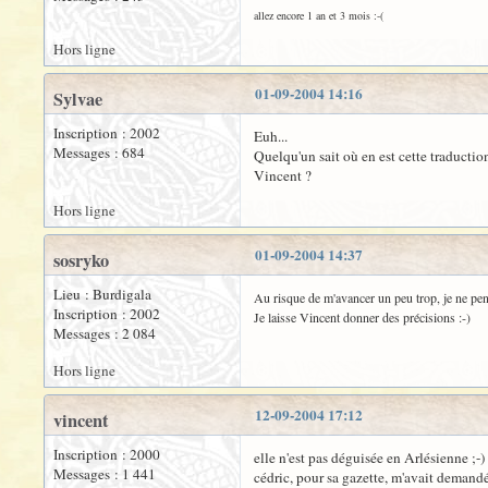
allez encore 1 an et 3 mois :-(
Hors ligne
01-09-2004 14:16
Sylvae
Inscription : 2002
Euh...
Messages : 684
Quelqu'un sait où en est cette traductio
Vincent ?
Hors ligne
01-09-2004 14:37
sosryko
Lieu : Burdigala
Au risque de m'avancer un peu trop, je ne pens
Inscription : 2002
Je laisse Vincent donner des précisions :-)
Messages : 2 084
Hors ligne
12-09-2004 17:12
vincent
Inscription : 2000
elle n'est pas déguisée en Arlésienne ;-)
Messages : 1 441
cédric, pour sa gazette, m'avait demandé d