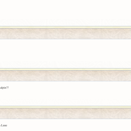
salpin??
a Lune