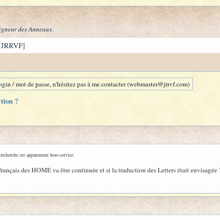
igneur des Anneaux
.
[JRRVF]
gin / mot de passe, n'hésitez pas à me contacter (webmaster@jrrvf.com)
tion ?
 recherche est apparement hors-service.
n français des HOME va être continuée et si la traduction des Letters était envisagée 