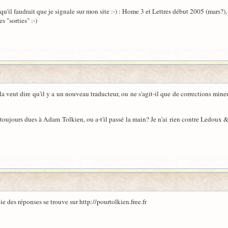
t qu'il faudrait que je signale sur mon site :-) : Home 3 et Lettres début 2005 (mars
s "sorties" :-)
veut dire qu'il y a un nouveau traducteur, ou ne s'agit-il que de corrections mineures
toujours dues à Adam Tolkien, ou a-t'il passé la main? Je n'ai rien contre Ledoux 
tie des réponses se trouve sur http://pourtolkien.free.fr