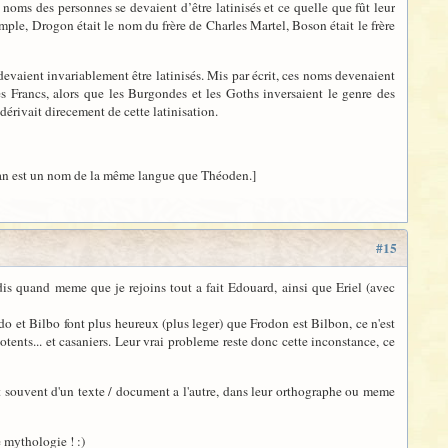
noms des personnes se devaient d’être latinisés et ce quelle que fût leur
mple, Drogon était le nom du frère de Charles Martel, Boson était le frère
evaient invariablement être latinisés. Mis par écrit, ces noms devenaient
s Francs, alors que les Burgondes et les Goths inversaient le genre des
dérivait direcement de cette latinisation.
aruman est un nom de la même langue que Théoden.]
#15
 dis quand meme que je rejoins tout a fait Edouard, ainsi que Eriel (avec
do et Bilbo font plus heureux (plus leger) que Frodon est Bilbon, ce n'est
otents... et casaniers. Leur vrai probleme reste donc cette inconstance, ce
t souvent d'un texte / document a l'autre, dans leur orthographe ou meme
 mythologie ! :)