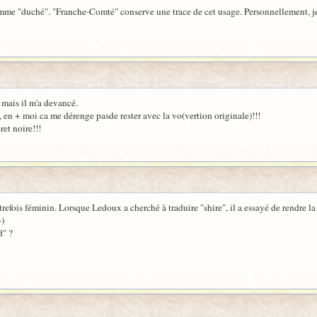
omme "duché". "Franche-Comté" conserve une trace de cet usage. Personnellement, je 
 mais il m'a devancé.
t, en + moi ca me dérenge pasde rester avec la vo(vertion originale)!!!
et noire!!!
refois féminin. Lorsque Ledoux a cherché à traduire "shire", il a essayé de rendre la
-)
d" ?