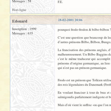
Messages : 58
F.E.
Hors ligne
28-02-2001 20:06
Edouard
Inscription : 1999
pourquoi frodo-frodon & bilbo-bilbon 
Messages : 635
C’est une question que beaucoup de lec
d’autres prénoms Bilbo, Bilbon, Bungo, 
La francisation des prénoms anglais, d’
malheureusement. Un Bilbo Baggins dans
c’est le même traduceur qui accomplit c
prénoms d’origine germanique, au lieu de
qui n’est pas un prénom germanique.
Frodo est un prénom que Tolkien utilis
des rois légendaires du Danemark (Frot
En voulant franciser à tour de bras e
salmigondis parfaitement indigeste et b
Mais d’où vient le suffixe -on que l’on