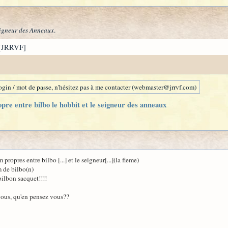
igneur des Anneaux
.
[JRRVF]
gin / mot de passe, n'hésitez pas à me contacter (webmaster@jrrvf.com)
pre entre bilbo le hobbit et le seigneur des anneaux
ropres entre bilbo [...] et le seigneur[...](la fleme)
 de bilbo(n)
bilbon sacquet!!!!
 vous, qu'en pensez vous??