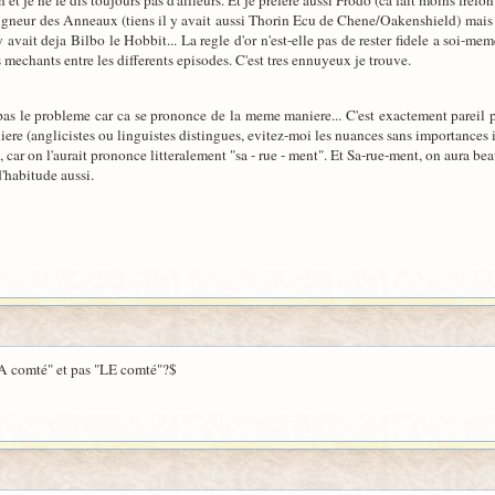
 et je ne le dis toujours pas d'ailleurs. Et je prefere aussi Frodo (ca fait moins frel
 Seigneur des Anneaux (tiens il y avait aussi Thorin Ecu de Chene/Oakenshield) ma
l y avait deja Bilbo le Hobbit... La regle d'or n'est-elle pas de rester fidele a so
mechants entre les differents episodes. C'est tres ennuyeux je trouve.
pas le probleme car ca se prononce de la meme maniere... C'est exactement pareil 
e (anglicistes ou linguistes distingues, evitez-moi les nuances sans importances ic
, car on l'aurait prononce litteralement "sa - rue - ment". Et Sa-rue-ment, on aura bea
'habitude aussi.
"LA comté" et pas "LE comté"?$