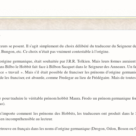
?
eurs se posent. Il s’agit simplement du choix délibéré du traduceur du Seigneur
Bungon, etc. Ce choix n’était pas vraiment contestable à l’origine.
origine germanique, était souhaitée par J.R.R. Tolkien. Mais leurs formes auraient 
 Bilbo le Hobbit fait face à Bilbon Sacquet dans le Seigneur des Anneaux. Un fait
e « travail ». Mais s’il était possible de franciser les prénoms d’origine german
 les franciser, est absurde, comme Fredegar au lieu de Frédégaire. Mais de toutes l
e pour traduire le véritable prénom hobbit Maura. Frodo un prénom germanique fort
ho).
t n’importe comment les prénoms des Hobbits, les traduceurs ont produit dans le
ien incompréhensible au lecteur.
 retrouve en français dans les noms d’origine germanique (Drogon, Odon, Boson ou 