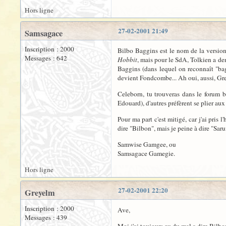
Hors ligne
27-02-2001 21:49
Samsagace
Inscription : 2000
Bilbo Baggins est le nom de la version
Messages : 642
Hobbit
, mais pour le SdA, Tolkien a d
Baggins (dans lequel on reconnaît "bag
devient Fondcombe... Ah oui, aussi, Gree
Celeborn, tu trouveras dans le forum 
Edouard), d'autres préfèrent se plier au
Pour ma part c'est mitigé, car j'ai pris
dire "Bilbon", mais je peine à dire "Saru
Samwise Gamgee, ou
Samsagace Gamegie.
Hors ligne
27-02-2001 22:20
Greyelm
Inscription : 2000
Ave,
Messages : 439