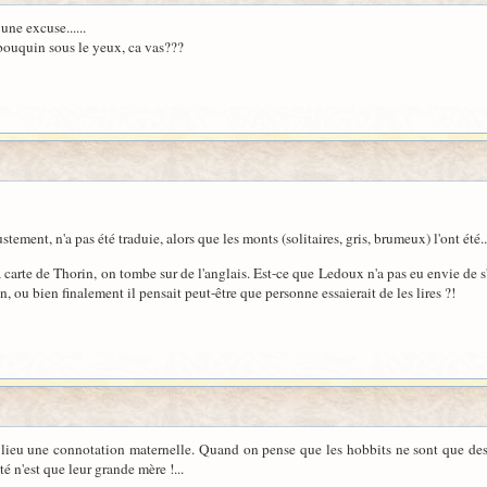
une excuse......
e bouquin sous le yeux, ca vas???
ement, n'a pas été traduie, alors que les monts (solitaires, gris, brumeux) l'ont été..
a carte de Thorin, on tombe sur de l'anglais. Est-ce que Ledoux n'a pas eu envie de s'
 ou bien finalement il pensait peut-être que personne essaierait de les lires ?!
ieu une connotation maternelle. Quand on pense que les hobbits ne sont que des enf
 n'est que leur grande mère !...