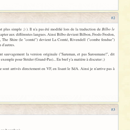
#2
'est plus simple ;) ). Il n'a pas été modifié lors de la traduction de
Bilbo le
apter aux différentes langues. Ainsi Bilbo devient Bilbon, Frodo Frodon,
c, The Shire (le "comté") devient La Comté, Rivendell ("combe fendue")
 d'autres.
nt sauvagement la version originale ("Saruman, et pas Saroumane!", dit
exemple pour Strider (Grand-Pas)... En bref y'a matière à discuter ;)
e sont arrivés directement en VF, en lisant le SdA. Ainsi je n'arrive pas à
#3