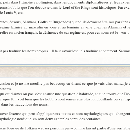
e, puis dans l’Empire carolingien, dans les documents diplomatiques et légaux les 
énoms hobbits que l’on découvre dans le Lord of the Rings sont historiques. Par exe
de Louis V, etc.
ncs, Saxons, Alamans, Goths et Burgondes) quand ils devaient être mis par écrit d
régime latinisé au masculin en -one et au féminin en -ane chez les Alamans et le
à-dire en ancien français, la désinence du cas régime est pour ces noms est le _-on_, 
llait pas traduire les noms propres... Il faut savoir lesquels traduire et comment. S
cussion et je ne me mouille pas beaucoup en disant ce que je vais dire, mais... je
es noms.
i est d'aimer ou pas, c'est ensuite une question d'habitude, et si je trouve que Fro
uisque l'on voit bien que les hobbits sont senses etre plus rondouillards ou ventrip
e dans les traductions des noms.
rouver l'excuse qui peut s'appliquer aux textes et nom mythologiques, qui changen
 mythologie nordique, en sont deux exemples parmi des centaines.
re l'oeuvre de Tolkien -- et ses personnages -- comme faisant partie d'une veritable