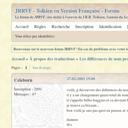
JRRVF - Tolkien en Version Française - Forum
Le forum de
JRRVF
, site dédié à l'oeuvre de J.R.R. Tolkien, l'auteur du
Se
Accueil
Règles
Recherche
Inscription
Identification
Vous n'êtes pas identifié(e).
Bienvenue sur le nouveau forum JRRVF ! En cas de problème avec votre lo
Accueil
»
À propos des traductions
»
Les différences de nom pro
1
Pages :
bas de page
27-02-2001 19:08
Celeborn
Inscription : 2001
voilà. g découvers des diférences de nom p
Messages : 47
il y a un changement quazi-total de nom
il s'appelle bilbo baggins et ca devient 
je trouve ca bizzare...
bon voilà je sais pas quoi en penser, et
damien
@+