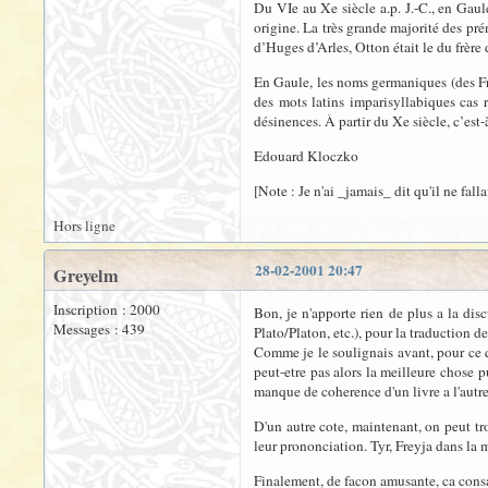
Du VIe au Xe siècle a.p. J.-C., en Gaul
origine. La très grande majorité des pr
d’Huges d’Arles, Otton était le du frère 
En Gaule, les noms germaniques (des Fra
des mots latins imparisyllabiques cas 
désinences. À partir du Xe siècle, c’est-
Edouard Kloczko
[Note : Je n'ai _jamais_ dit qu'il ne fa
Hors ligne
28-02-2001 20:47
Greyelm
Inscription : 2000
Bon, je n'apporte rien de plus a la dis
Messages : 439
Plato/Platon, etc.), pour la traduction d
Comme je le soulignais avant, pour ce qu
peut-etre pas alors la meilleure chose p
manque de coherence d'un livre a l'autr
D'un autre cote, maintenant, on peut t
leur prononciation. Tyr, Freyja dans la
Finalement, de facon amusante, ca consac