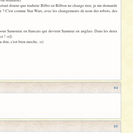
on ou bourdon).
is etant donne que traduire Bilbo en Bilbon ne change rien, je me demande
i-meme ? C'est comme Star Wars, avec les changements de nom des robots, des
pour Samourai en francais qui devient Samurai en anglais. Dans les deux
i ! :o])
u dire, c'est bien moche. :o)
#4
#5