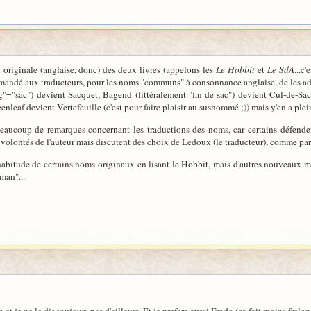
 originale (anglaise, donc) des deux livres (appelons les
Le Hobbit
et
Le SdA
...c
emandé aux traducteurs, pour les noms "communs" à consonnance anglaise, de les ad
"="sac") devient Sacquet, Bagend (littéralement "fin de sac") devient Cul-de-Sa
nleaf devient Vertefeuille (c'est pour faire plaisir au susnommé ;)) mais y'en a plein
beaucoup de remarques concernant les traductions des noms, car certains défende
x volontés de l'auteur mais discutent des choix de Ledoux (le traducteur), comme par 
 l'habitude de certains noms originaux en lisant le Hobbit, mais d'autres nouveaux m
man"...