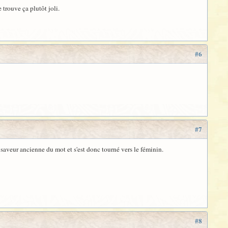
trouve ça plutôt joli.
#6
#7
 saveur ancienne du mot et s'est donc tourné vers le féminin.
#8