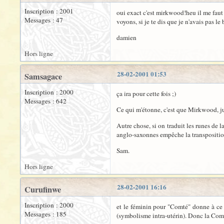
Inscription : 2001
oui exact c'est mirkwood!heu il me faut 
Messages : 47
voyons, si je te dis que je n'avais pas l
damien
Hors ligne
28-02-2001 01:53
Samsagace
Inscription : 2000
ça ira pour cette fois ;)
Messages : 642
Ce qui m'étonne, c'est que Mirkwood, just
Autre chose, si on traduit les runes de l
anglo-saxonnes empêche la transposition,
Sam.
Hors ligne
28-02-2001 16:16
Curufinwe
Inscription : 2000
et le féminin pour "Comté" donne à ce l
Messages : 185
(symbolisme intra-utérin). Donc la Comté