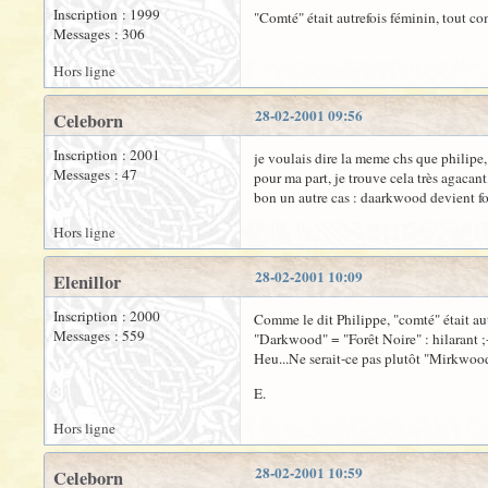
Inscription : 1999
"Comté" était autrefois féminin, tout c
Messages : 306
Hors ligne
28-02-2001 09:56
Celeborn
Inscription : 2001
je voulais dire la meme chs que philipe,
Messages : 47
pour ma part, je trouve cela très agacan
bon un autre cas : daarkwood devient for
Hors ligne
28-02-2001 10:09
Elenillor
Inscription : 2000
Comme le dit Philippe, "comté" était aut
Messages : 559
"Darkwood" = "Forêt Noire" : hilarant ;
Heu...Ne serait-ce pas plutôt "Mirkwoo
E.
Hors ligne
28-02-2001 10:59
Celeborn