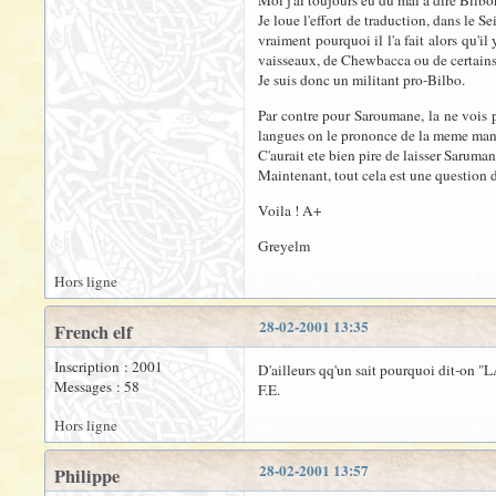
Moi j'ai toujours eu du mal a dire Bilbon
Je loue l'effort de traduction, dans le
vraiment pourquoi il l'a fait alors qu'i
vaisseaux, de Chewbacca ou de certains 
Je suis donc un militant pro-Bilbo.
Par contre pour Saroumane, la ne vois 
langues on le prononce de la meme manier
C'aurait ete bien pire de laisser Saruman
Maintenant, tout cela est une question d
Voila ! A+
Greyelm
Hors ligne
28-02-2001 13:35
French elf
Inscription : 2001
D'ailleurs qq'un sait pourquoi dit-on 
Messages : 58
F.E.
Hors ligne
28-02-2001 13:57
Philippe