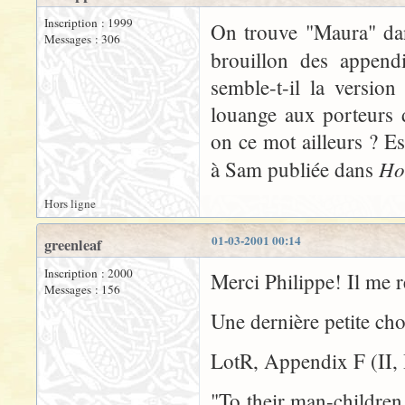
Inscription : 1999
On trouve "Maura" d
Messages : 306
brouillon des append
semble-t-il la versio
louange aux porteurs 
on ce mot ailleurs ? Es
Ho
à Sam publiée dans
Hors ligne
01-03-2001 00:14
greenleaf
Inscription : 2000
Merci Philippe! Il me 
Messages : 156
Une dernière petite cho
LotR, Appendix F (II
"To their man-childre