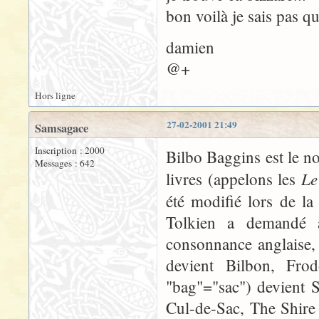
bon voilà je sais pas q
damien
@+
Hors ligne
27-02-2001 21:49
Samsagace
Inscription : 2000
Bilbo Baggins est le n
Messages : 642
Le
livres (appelons les
été modifié lors de la
Tolkien a demandé 
consonnance anglaise, 
devient Bilbon, Fro
"bag"="sac") devient S
Cul-de-Sac, The Shire