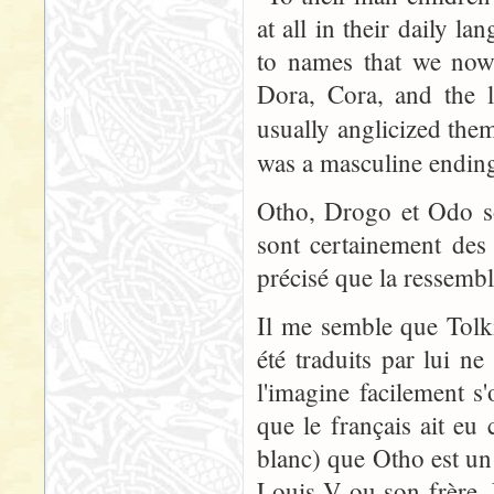
at all in their daily l
to names that we now
Dora, Cora, and the l
usually anglicized the
was a masculine endin
Otho, Drogo et Odo so
sont certainement des
précisé que la ressembl
Il me semble que Tolkie
été traduits par lui ne
l'imagine facilement s'
que le français ait eu c
blanc) que Otho est un 
Louis V ou son frère. 