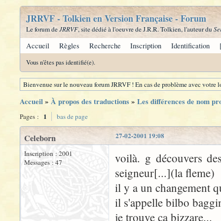
JRRVF - Tolkien en Version Française - Forum
Le forum de
JRRVF
, site dédié à l'oeuvre de J.R.R. Tolkien, l'auteur du
Se
Accueil
Règles
Recherche
Inscription
Identification
Vous n'êtes pas identifié(e).
Bienvenue sur le nouveau forum JRRVF ! En cas de problème avec votre lo
Accueil
»
À propos des traductions
»
Les différences de nom pro
1
Pages :
bas de page
27-02-2001 19:08
Celeborn
Inscription : 2001
voilà. g découvers des
Messages : 47
seigneur[...](la fleme)
il y a un changement q
il s'appelle bilbo baggi
je trouve ca bizzare...