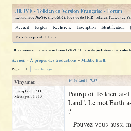
JRRVF - Tolkien en Version Française - Forum
Le forum de
JRRVF
, site dédié à l'oeuvre de J.R.R. Tolkien, l'auteur du
Se
Accueil
Règles
Recherche
Inscription
Identification
Vous n'êtes pas identifié(e).
Bienvenue sur le nouveau forum JRRVF ! En cas de problème avec votre lo
Accueil
»
À propos des traductions
»
Middle Earth
1
Pages :
bas de page
16-06-2001 17:37
Vinyamar
Inscription : 2001
Pourquoi Tolkien at-i
Messages : 1 813
Land". Le mot Earth a-t
?
Pouvez-vous aussi me r