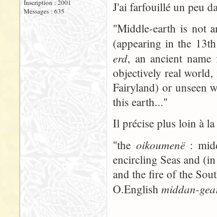
Inscription : 2001
J'ai farfouillé un peu d
Messages : 635
"Middle-earth is not 
(appearing in the 13th
erd
, an ancient name
objectively real world,
Fairyland) or unseen w
this earth..."
Il précise plus loin à l
oikoumenë
"the
: midd
encircling Seas and (i
and the fire of the Sout
middan-gea
O.English