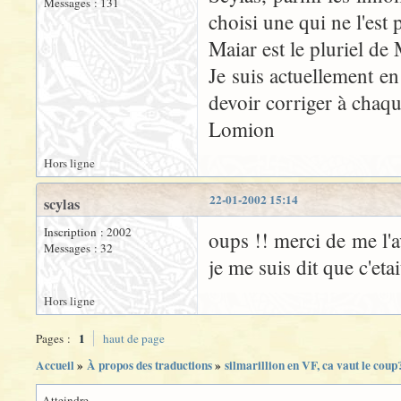
Messages : 131
choisi une qui ne l'est p
Maiar est le pluriel de 
Je suis actuellement en t
devoir corriger à chaq
Lomion
Hors ligne
22-01-2002 15:14
scylas
Inscription : 2002
oups !! merci de me l'av
Messages : 32
je me suis dit que c'eta
Hors ligne
1
Pages :
haut de page
Accueil
»
À propos des traductions
»
silmarillion en VF, ca vaut le coup
Atteindre