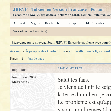
JRRVF - Tolkien en Version Française - Forum
Le forum de
JRRVF
, site dédié à l'oeuvre de J.R.R. Tolkien, l'auteur du
Se
Accueil
Règles
Recherche
Inscription
Identification
Vous n'êtes pas identifié(e).
Bienvenue sur le nouveau forum JRRVF ! En cas de problème avec votre lo
Accueil
»
À propos des traductions
»
silmarillion en VF, ca vaut
1
Pages :
bas de page
21-01-2002 19:21
angmar
Inscription : 2002
Salut les fans,
Messages : 9
Je viens de finir le se
la terre du milieu, je c
Le probleme est qu'app
y sont nombreuses (d'ap