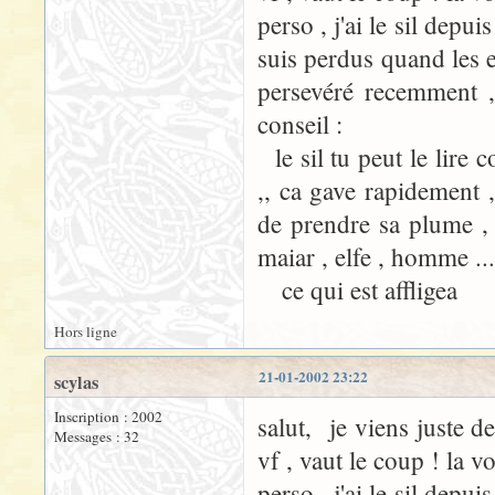
perso , j'ai le sil depu
suis perdus quand les e
persevéré recemment , 
conseil :
le sil tu peut le lire
,, ca gave rapidement ,
de prendre sa plume , e
maiar , elfe , homme ...
ce qui est affligea
Hors ligne
21-01-2002 23:22
scylas
Inscription : 2002
salut, je viens juste de
Messages : 32
vf , vaut le coup ! la v
perso , j'ai le sil depu