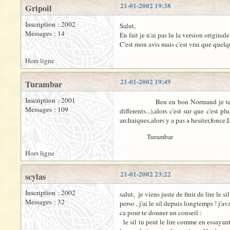
21-01-2002 19:38
Gripoil
Inscription : 2002
Salut,
Messages : 14
En fait je n'ai pas lu la version original
C'est mon avis mais c'est vrai que quelq
Hors ligne
21-01-2002 19:49
Turambar
Inscription : 2001
Ben en bon Normand je te reponderai
Messages : 109
differents...),alors c'est sur que c'est
archaiques,alors y a pas a hesiter,fonce.
Turambar
Hors ligne
21-01-2002 23:22
scylas
Inscription : 2002
salut, je viens juste de finir de lire le s
Messages : 32
perso , j'ai le sil depuis longtemps ! j'a
ca pour te donner un conseil :
le sil tu peut le lire comme en essayant 