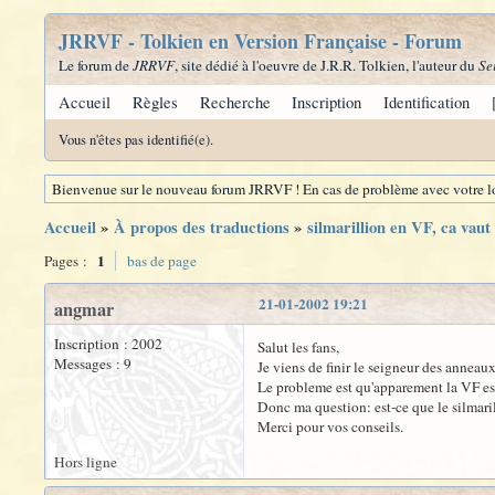
JRRVF - Tolkien en Version Française - Forum
Le forum de
JRRVF
, site dédié à l'oeuvre de J.R.R. Tolkien, l'auteur du
Se
Accueil
Règles
Recherche
Inscription
Identification
Vous n'êtes pas identifié(e).
Bienvenue sur le nouveau forum JRRVF ! En cas de problème avec votre lo
Accueil
»
À propos des traductions
»
silmarillion en VF, ca vaut
1
Pages :
bas de page
21-01-2002 19:21
angmar
Inscription : 2002
Salut les fans,
Messages : 9
Je viens de finir le seigneur des anneaux
Le probleme est qu'apparement la VF est s
Donc ma question: est-ce que le silmaril
Merci pour vos conseils.
Hors ligne