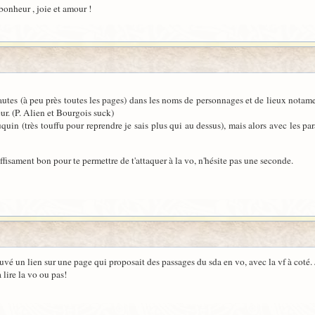
 bonheur , joie et amour !
utes (à peu près toutes les pages) dans les noms de personnages et de lieux notamen
eur. (P. Alien et Bourgois suck)
uin (très touffu pour reprendre je sais plus qui au dessus), mais alors avec les par
suffisament bon pour te permettre de t'attaquer à la vo, n'hésite pas une seconde.
uvé un lien sur une page qui proposait des passages du sda en vo, avec la vf à coté. J
 lire la vo ou pas!