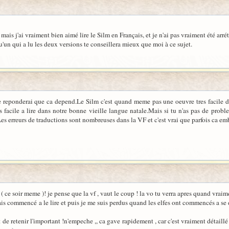
e mais j'ai vraiment bien aimé lire le Silm en Français, et je n'ai pas vraiment été arr
u'un qui a lu les deux versions te conseillera mieux que moi à ce sujet.
 que ca depend.Le Silm c'est quand meme pas une oeuvre tres facile d'acces
 plus facile a lire dans notre bonne vieille langue natale.Mais si tu n'as pas de pr
Les erreurs de traductions sont nombreuses dans la VF et c'est vrai que parfois ca em
il ( ce soir meme )! je pense que la vf , vaut le coup ! la vo tu verra apres quand vraim
vais commencé a le lire et puis je me suis perdus quand les elfes ont commencés a se di
de retenir l'important !n'empeche ,, ca gave rapidement , car c'est vraiment détaillé 