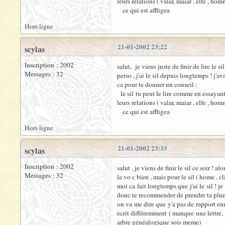
leurs relations ( valar, maiar , elfe , homm
ce qui est affligea
Hors ligne
21-01-2002 23:22
scylas
Inscription : 2002
salut, je viens juste de finir de lire le s
Messages : 32
perso , j'ai le sil depuis longtemps ! j'a
ca pour te donner un conseil :
le sil tu peut le lire comme en essayant 
leurs relations ( valar, maiar , elfe , homm
ce qui est affligea
Hors ligne
21-01-2002 23:33
scylas
Inscription : 2002
salut , je viens de finir le sil ce soir ! a
Messages : 32
la vo c bien , mais pour le sil ( home , cli 
moi ca fait longtemps que j'ai le sil ! j
donc te recommender de prendre ta plume et
on va me dire que y'a pas de rapport enre 
ecrit différemment ( manque une lettre, d
arbre généalogique sois meme)