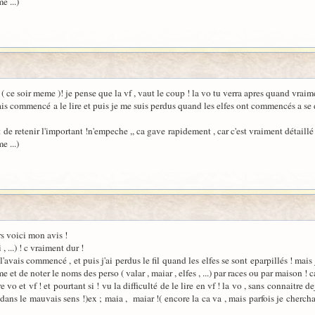
e ...)
il ( ce soir meme )! je pense que la vf , vaut le coup ! la vo tu verra apres quand vraim
vais commencé a le lire et puis je me suis perdus quand les elfes ont commencés a se di
de retenir l'important !n'empeche ,, ca gave rapidement , car c'est vraiment détaillé 
e ...)
lors voici mon avis !
, ...) ! c vraiment dur !
e l'avais commencé , et puis j'ai perdus le fil quand les elfes se sont eparpillés ! ma
 de noter le noms des perso ( valar , maiar , elfes , ...) par races ou par maison ! ca m
vo et vf ! et pourtant si ! vu la difficulté de le lire en vf ! la vo , sans connaitre d
ans le mauvais sens !)ex ; maia , maiar !( encore la ca va , mais parfois je cherchai