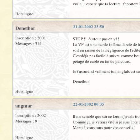
voila , j'espere que ta lecture t'aportera
Hors ligne
21-01-2002 23:50
Denethor
Inscription : 2001
STOP !!! Surtout pas en vf !
Messages : 314
La VF est une merde infâme, farcie de fa
soit en raison de la négligence de l'édit
C'estdéjà pas facile à suivre comme bouq
pétage de cable en fin de parcours.
Je t'assure, si vraiment ton anglais est 
Denethor.
Hors ligne
22-01-2002 00:35
angmar
Inscription : 2002
Il me semble que sur ce forum j'avais tro
Messages : 9
Comme ça je verrais vite si je suis apte à
Merci à vous tous pour vos conseils !
Hors ligne