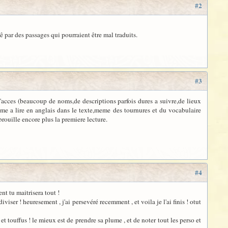
#2
étê par des passages qui pourraient être mal traduits.
#3
 (beaucoup de noms,de descriptions parfois dures a suivre,de lieux
obleme a lire en anglais dans le texte,meme des tournures et du vocabulaire
brouille encore plus la premiere lecture.
#4
ent tu maitrisera tout !
viser ! heuresement , j'ai persevéré recemment , et voila je l'ai finis ! otut
et touffus ! le mieux est de prendre sa plume , et de noter tout les perso et