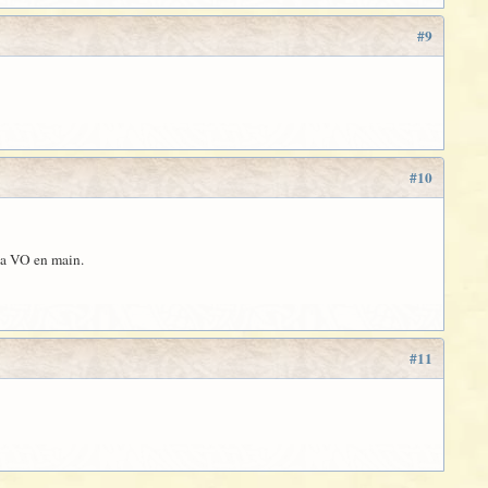
#9
#10
 la VO en main.
#11