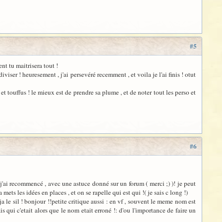
#5
ent tu maitrisera tout !
viser ! heuresement , j'ai persevéré recemment , et voila je l'ai finis ! otut
et touffus ! le mieux est de prendre sa plume , et de noter tout les perso et
#6
is j'ai recommencé , avec une astuce donné sur un forum ( merci ;) )! je peut
ets les idées en places , et on se rapelle qui est qui !( je sais c long !)
eja le sil ! bonjour !!petite critique aussi : en vf , souvent le meme nom est
s qui c'etait alors que le nom etait erroné !: d'ou l'importance de faire un