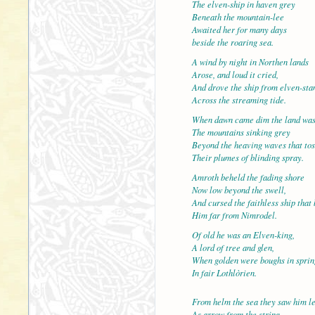
The elven-ship in haven grey
Beneath the mountain-lee
Awaited her for many days
beside the roaring sea.
A wind by night in Northen lands
Arose, and loud it cried,
And drove the ship from elven-sta
Across the streaming tide.
When dawn came dim the land was 
The mountains sinking grey
Beyond the heaving waves that to
Their plumes of blinding spray.
Amroth beheld the fading shore
Now low beyond the swell,
And cursed the faithless ship that
Him far from Nimrodel.
Of old he was an Elven-king,
A lord of tree and glen,
When golden were boughs in sprin
In fair Lothlòrien.
From helm the sea they saw him l
As arrow from the string,