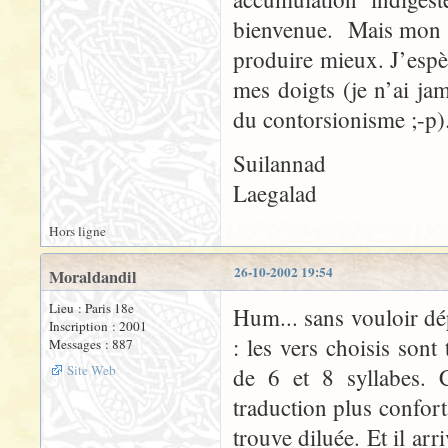
bienvenue. Mais mon c
produire mieux. J’espè
mes doigts (je n’ai ja
du contorsionisme ;-p)
Suilannad
Laegalad
Hors ligne
26-10-2002 19:54
Moraldandil
Lieu : Paris 18e
Hum... sans vouloir dép
Inscription : 2001
: les vers choisis sont
Messages : 887
Site Web
de 6 et 8 syllabes. 
traduction plus confort
trouve diluée. Et il ar