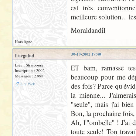
est très conventionn
meilleure solution... l
Moraldandil
Hors ligne
30-10-2002 19:40
Laegalad
Lieu : Strasbourg
ET bam, ramasse tes 
Inscription : 2002
beaucoup pour me dépr
Messages : 2 998
Site Web
des fois? Parce qu'évid
la mienne... J'aimera
"seule", mais j'ai bie
Bon, la prochaine fois, 
Ah, l'"ombelle" ! J'ai 
toute seule! Ton travai