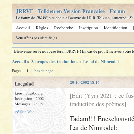
JRRVF - Tolkien en Version Française - Forum
Le forum de
JRRVF
, site dédié à l'oeuvre de J.R.R. Tolkien, l'auteur du
Se
Accueil
Règles
Recherche
Inscription
Identification
Vous n'êtes pas identifié(e).
Bienvenue sur le nouveau forum JRRVF ! En cas de problème avec votre lo
Accueil
»
À propos des traductions
»
Le lai de Nimrodel
1
Pages :
bas de page
20-10-2002 18:16
Laegalad
Lieu : Strasbourg
[Édit (Yyr) 2021 : ce fu
Inscription : 2002
traduction des poèmes]
Messages : 2 998
Site Web
Tadam!!! Enexclusivité 
Lai de Nimrodel: