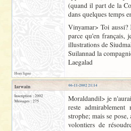
(quand il part de la Co
dans quelques temps e
Vinyamar> Toi aussi? M
parce qu'en français, j
illustrations de Siudma
Suilannad la compagnie
Laegalad
Hors ligne
06-11-2002 21:14
Iarwain
Inscription : 2002
Moraldandil> je n'aurais
Messages : 275
reste admirablement r
strophe; mais se pose,
volontiers de résoudr