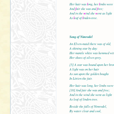
Her hair was
l
ong, her
l
imbs were 
And
f
air she was and
f
ree;
And in the
w
ind she
w
ent as light
As
l
eaf of
l
inden-tree.
Song of Nimrodel
An Elven-maid there was of old,
A shining star by day:
Her mantle white was hemmed wit
Her shoes of silver-grey.
[5] A star was bound upon her bro
A light was on her hair
As sun upon the golden boughs
In Lórien the fair.
Her hair was long, her limbs were
[10] And fair she was and free;
And in the wind she went as light
As leaf of linden-tree.
Beside the falls of Nimrodel,
By water clear and cool,