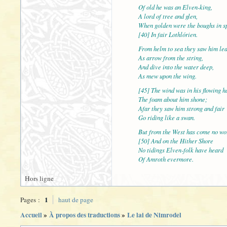
Of old he was an Elven-king,
A lord of tree and glen,
When golden were the boughs in s
[40] In fair Lothlórien.
From helm to sea they saw him lea
As arrow from the string,
And dive into the water deep,
As mew upon the wing.
[45] The wind was in his flowing ha
The foam about him shone;
Afar they saw him strong and fair
Go riding like a swan.
But from the West has come no wo
[50] And on the Hither Shore
No tidings Elven-folk have heard
Of Amroth evermore.
Hors ligne
1
Pages :
haut de page
Accueil
»
À propos des traductions
»
Le lai de Nimrodel