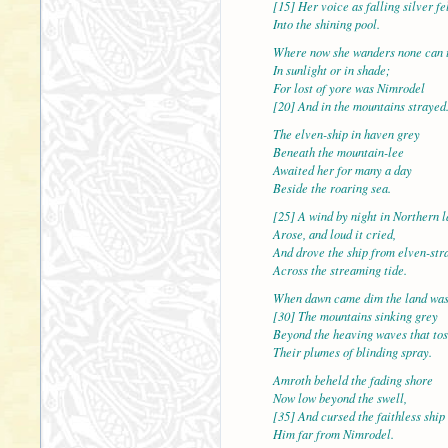
[15] Her voice as falling silver fe
Into the shining pool.
Where now she wanders none can t
In sunlight or in shade;
For lost of yore was Nimrodel
[20] And in the mountains strayed
The elven-ship in haven grey
Beneath the mountain-lee
Awaited her for many a day
Beside the roaring sea.
[25] A wind by night in Northern 
Arose, and loud it cried,
And drove the ship from elven-str
Across the streaming tide.
When dawn came dim the land was 
[30] The mountains sinking grey
Beyond the heaving waves that to
Their plumes of blinding spray.
Amroth beheld the fading shore
Now low beyond the swell,
[35] And cursed the faithless ship
Him far from Nimrodel.