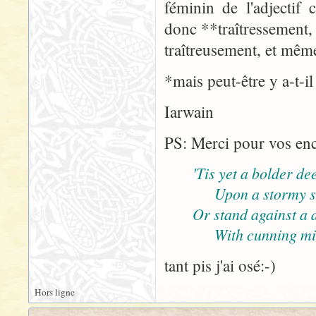
féminin de l'adjectif
donc **traîtressement
traîtreusement, et mêm
*mais peut-être y a-t-i
Iarwain
PS: Merci pour vos en
'Tis yet a bolder dee
Upon a stormy s
Or stand against a 
With cunning mind
tant pis j'ai osé:-)
Hors ligne