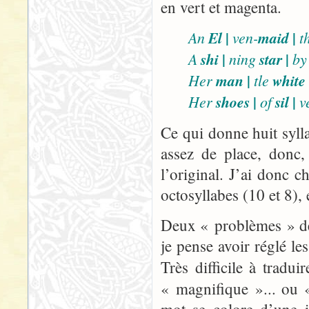
en vert et magenta.
|
|
An
El
ven-
maid
t
|
|
A
shi
ning
star
by
|
Her
man
tle
white
|
|
Her
shoes
of
sil
v
Ce qui donne huit sylla
assez de place, donc,
l’original. J’ai donc c
octosyllabes (10 et 8),
Deux « problèmes » de 
je pense avoir réglé les
Très difficile à tradui
« magnifique »... ou 