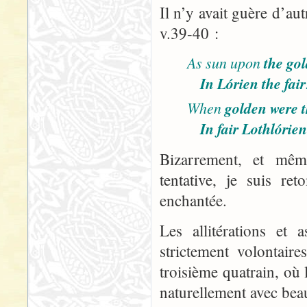
Il n’y avait guère d’autr
v.39-40 :
As sun upon
the go
In Lórien the fair
When
golden were 
In fair Lothlórien
Bizarrement, et mêm
tentative, je suis r
enchantée.
Les allitérations et
strictement volontair
troisième quatrain, où 
naturellement avec bea