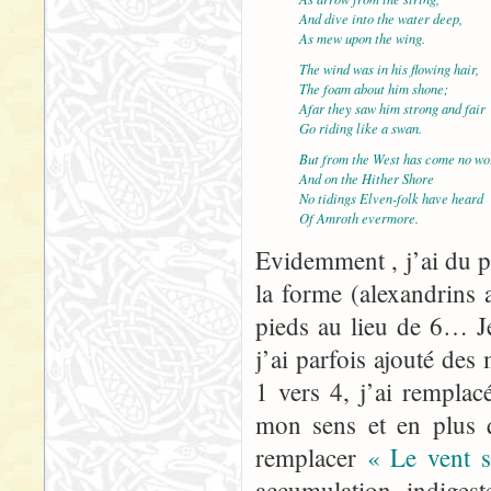
And dive into the water deep,
As mew upon the wing.
The wind was in his flowing hair,
The foam about him shone;
Afar they saw him strong and fair
Go riding like a swan.
But from the West has come no wo
And on the Hither Shore
No tidings Elven-folk have heard
Of Amroth evermore.
Evidemment , j’ai du pr
la forme (alexandrins 
pieds au lieu de 6… Je
j’ai parfois ajouté des
1 vers 4, j’ai rempla
mon sens et en plus q
remplacer
« Le vent s
accumulation indigest