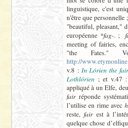
mot se colore d’une i
linguistique, c'est un
n'être que personnelle
"beautiful, pleasant,"
*fag-
européenne
. ;
meeting of fairies, e
"the Fates." V
http://www.etymonline
In Lórien the fai
v.8 :
Lothlórien
; et v.47 
appliqué à un Elfe, deu
fair
réponde systémati
h
l’utilise en rime avec
fair
reste,
est à l’inté
quelque chose d’elfique