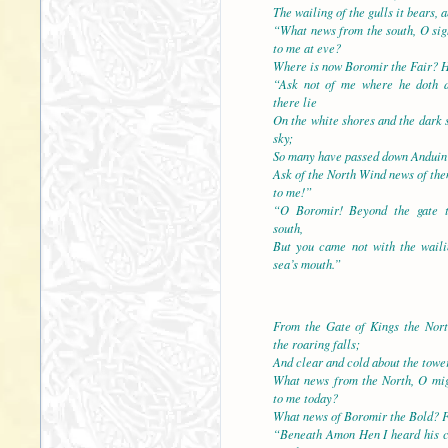
The wailing of the gulls it bears, a
“What news from the south, O sig
to me at eve?
Where is now Boromir the Fair? He
“Ask not of me where he doth 
there lie
On the white shores and the dark 
sky;
So many have passed down Anduin t
Ask of the North Wind news of th
to me!”
“O Boromir! Beyond the gate t
south,
But you came not with the waili
sea’s mouth.”
From the Gate of Kings the Nort
the roaring falls;
And clear and cold about the tower
What news from the North, O mig
to me today?
What news of Boromir the Bold? F
“Beneath Amon Hen I heard his c