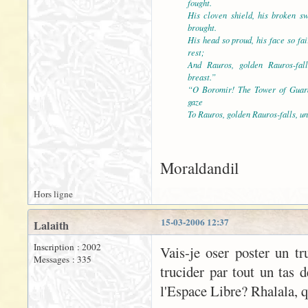
fought.
His cloven shield, his broken sw
brought.
His head so proud, his face so fair
rest;
And Rauros, golden Rauros-fal
breast.”
“O Boromir! The Tower of Guard
gaze
To Rauros, golden Rauros-falls, unt
Moraldandil
Hors ligne
15-03-2006 12:37
Lalaith
Inscription : 2002
Vais-je oser poster un tr
Messages : 335
trucider par tout un tas d
l'Espace Libre? Rhalala, q