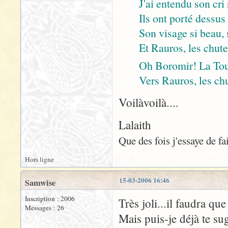
J'ai entendu son cr
Ils ont porté dessus
Son visage si beau,
Et Rauros, les chute
Oh Boromir! La Tou
Vers Rauros, les chu
Voilàvoilà....
Lalaith
Que des fois j'essaye de fai
Hors ligne
15-03-2006 16:46
Samwise
Inscription : 2006
Très joli...il faudra q
Messages : 26
Mais puis-je déjà te s