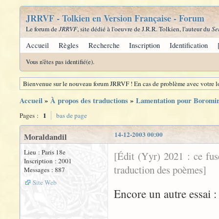
JRRVF - Tolkien en Version Française - Forum
Le forum de
JRRVF
, site dédié à l'oeuvre de J.R.R. Tolkien, l'auteur du
Se
Accueil
Règles
Recherche
Inscription
Identification
Vous n'êtes pas identifié(e).
Bienvenue sur le nouveau forum JRRVF ! En cas de problème avec votre lo
Accueil
»
À propos des traductions
»
Lamentation pour Boromi
1
Pages :
bas de page
14-12-2003 00:00
Moraldandil
Lieu : Paris 18e
[Édit (Yyr) 2021 : ce fu
Inscription : 2001
traduction des poèmes]
Messages : 887
Site Web
Encore 