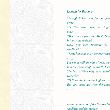
Lament for Boromir
Through Rohan over fen and fiel
grows
The West Wind comes walking, a
goes.
“What news from the West, O w
bring to me tonight?
Have you seen Boromir the 
starlight?”
“I saw him ride over seven stream
grey;
I saw him walk in empty lands, un
Into the shadows of the North. I s
The North Wind may have heard 
Denethor.”
“O Boromir! From the high walls w
But you came not from the emp
are.”
From the mouths of the Sea the So
sandhills and the stones;