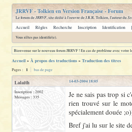
JRRVF - Tolkien en Version Française - Forum
Le forum de
JRRVF
, site dédié à l'oeuvre de J.R.R. Tolkien, l'auteur du
Se
Accueil
Règles
Recherche
Inscription
Identification
Vous n'êtes pas identifié(e).
Bienvenue sur le nouveau forum JRRVF ! En cas de problème avec votre lo
Accueil
»
À propos des traductions
»
Traduction des titres
1
Pages :
bas de page
14-03-2004 18:05
Lalaith
Inscription : 2002
Je ne sais pas trop si c
Messages : 335
rien trouvé sur le mot
spécialement douée ;o)
Bref j'ai lu sur le site 