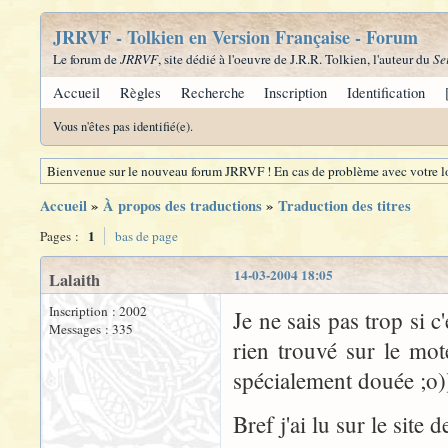
JRRVF - Tolkien en Version Française - Forum
Le forum de
JRRVF
, site dédié à l'oeuvre de J.R.R. Tolkien, l'auteur du
Se
Accueil
Règles
Recherche
Inscription
Identification
Vous n'êtes pas identifié(e).
Bienvenue sur le nouveau forum JRRVF ! En cas de problème avec votre lo
Accueil
»
À propos des traductions
»
Traduction des titres
1
Pages :
bas de page
14-03-2004 18:05
Lalaith
Inscription : 2002
Je ne sais pas trop si c
Messages : 335
rien trouvé sur le mot
spécialement douée ;o)
Bref j'ai lu sur le site 