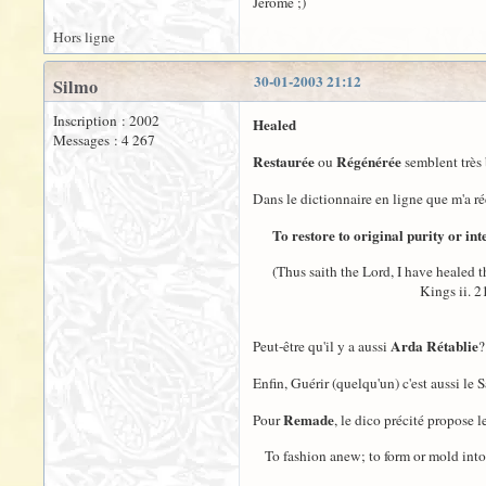
Jérôme ;)
Hors ligne
30-01-2003 21:12
Silmo
Inscription : 2002
Healed
Messages : 4 267
Restaurée
Régénérée
ou
semblent très 
Dans le dictionnaire en ligne que m'a 
To restore to original purity or int
(Thus saith the Lord, I have healed th
Kings ii. 21.
Arda Rétablie
Peut-être qu'il y a aussi
?
Enfin, Guérir (quelqu'un) c'est aussi le 
Remade
Pour
, le dico précité propose
To fashion anew; to form or mold into