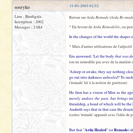
31-01-2003 02:52
sosryko
Lieu : Burdigala
Retour sur
Arda Remade
(
Arda Re-mad
Inscription : 2002
* En faveur de
Arda Remodelée
, on peu
Messages : 2 084
In the changes of the world the shapes 
* Mais d'autres utilisations de l'adjectif
Eru answered: 'Let the body
that was d
(on ne remodèle pas avec de la matière 
'Asleep or awake, they say nothing cle
go out into darkness
unhealed
? To such
('remade' lié à la notion de guérison)
He then has a vision of Men as the age
merely undoes the past, but brings i
friendship, a bond of which will be the 
Andreth says that in that case the disas
(certes 'remade' apparaît avec l'idée de 
Arda Healed
Remade
But that "
" (or
) s