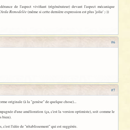
rance de l'aspect vivifiant (régénérateur) devant l'aspect mécanique
'
Arda Remodelée
(même si cette dernière expression est plus 'jolie' ;-))
#6
#7
 forme originale (à la "genèse" de quelque chose)...
pagnée d'une amélioration (ça, c'est la version optimiste), soit comme le
s bien).
s, c'est l'idée de "rétablissement" qui est suggérée.