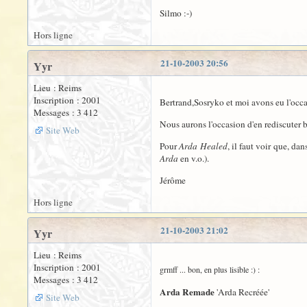
Silmo :-)
Hors ligne
21-10-2003 20:56
Yyr
Lieu : Reims
Inscription : 2001
Bertrand,Sosryko et moi avons eu l'occas
Messages : 3 412
Nous aurons l'occasion d'en rediscuter b
Site Web
Pour
Arda Healed
, il faut voir que, dan
Arda
en v.o.).
Jérôme
Hors ligne
21-10-2003 21:02
Yyr
Lieu : Reims
Inscription : 2001
grmff ... bon, en plus lisible :) :
Messages : 3 412
Arda Remade
'Arda Recréée'
Site Web