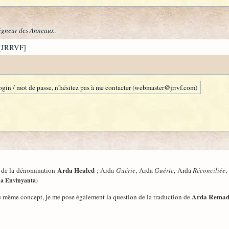
igneur des Anneaux
.
[JRRVF]
gin / mot de passe, n'hésitez pas à me contacter (webmaster@jrrvf.com)
Arda Healed
n de la dénomination
; Arda
Guérie
, Arda
Guérie
, Arda
Réconciliée
,
a Envinyanta
)
Arda Remad
du même concept, je me pose également la question de la traduction de