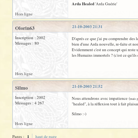
Arda Healed
'Arda Guérie'
Hors ligne
21-10-2003 21:31
Olorin63
Inscription : 2002
D'aprés ce que j'ai pu comprendre des le
Messages : 80
bien d'une Arda nouvelle, re-faite et non
Evidemment c'est un concept qui reste un
les Humains immortels ? (c'est ce qu'ils
Hors ligne
21-10-2003 21:52
Silmo
Inscription : 2002
Nous attendrons avec impatience (
mais p
Messages : 4 267
"healed", à la réflexion tout à fait plai
Silmo :-)
Hors ligne
1
Pages :
haut de page