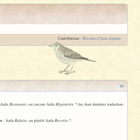
Contributions :
Récentes
|
Sans réponse
#1
 Arda
Restaurée
, ou encore Arda
Régénérée
?
(les deux dernières traductions
e
: Arda
Refaite
, ou plutôt Arda
Recréée
?