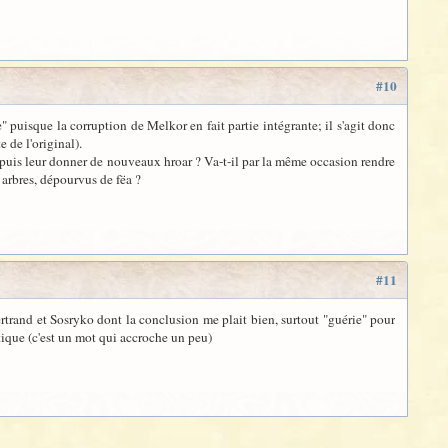
#10
 puisque la corruption de Melkor en fait partie intégrante; il s'agit donc
 de l'original).
r puis leur donner de nouveaux hroar ? Va-t-il par la même occasion rendre
 arbres, dépourvus de fëa ?
#11
Bertrand et Sosryko dont la conclusion me plait bien, surtout "guérie" pour
nétique (c'est un mot qui accroche un peu)