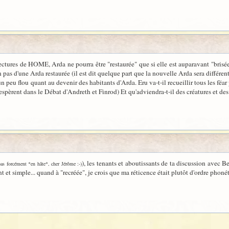
ctures de HOME, Arda ne pourra être "restaurée" que si elle est auparavant "brisée"
 pas d'une Arda restaurée (il est dit quelque part que la nouvelle Arda sera différente
 peu flou quant au devenir des habitants d'Arda. Eru va-t-il recueillir tous les fëa
 espèrent dans le Débat d'Andreth et Finrod) Et qu'adviendra-t-il des créatures et des
), les tenants et aboutissants de ta discussion avec 
as forcément *en hâte*, cher Jérôme :-)
sant et simple... quand à "recréée", je crois que ma réticence était plutôt d'ordre pho