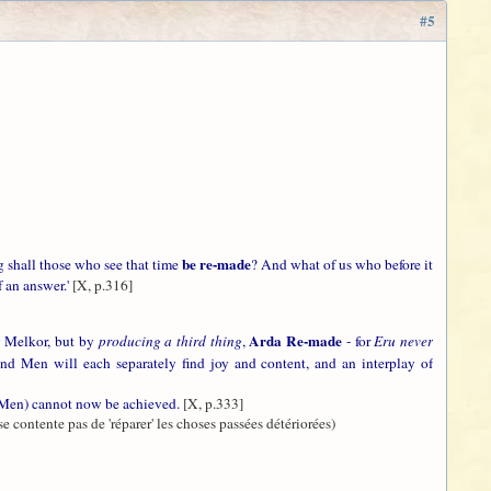
#5
be re-made
shall those who see that time
? And what of us who before it
f an answer.'
[X, p.316]
Arda Re-made
y Melkor, but by
producing a third thing
,
- for
Eru never
nd Men will each separately find joy and content, and an interplay of
of Men) cannot now be achieved.
[X, p.333]
se contente pas de 'réparer' les choses passées détériorées)