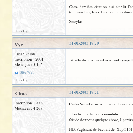
Cette dernière citation qui établit l'
(ordonnateur) tous deux contenus dans
Sosryko
Hors ligne
31-01-2003 18:20
Yyr
Lieu : Reims
Inscription : 2001
:) Cette discussion est vraiment sympat
Messages : 3 412
Site Web
Hors ligne
31-01-2003 18:51
Silmo
Inscription : 2002
Certes Sosryko, mais il me semble que l
Messages : 4 267
remodelé
...tandis que le mot "
" n'impli
fait de donner à quelque chose, à parti
NB: s'agissant de l'extrait de [X, p.316] 