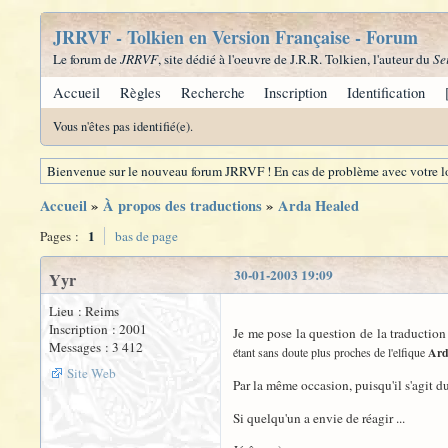
JRRVF - Tolkien en Version Française - Forum
Le forum de
JRRVF
, site dédié à l'oeuvre de J.R.R. Tolkien, l'auteur du
Se
Accueil
Règles
Recherche
Inscription
Identification
Vous n'êtes pas identifié(e).
Bienvenue sur le nouveau forum JRRVF ! En cas de problème avec votre lo
Accueil
»
À propos des traductions
»
Arda Healed
1
Pages :
bas de page
30-01-2003 19:09
Yyr
Lieu : Reims
Inscription : 2001
Je me pose la question de la traductio
Messages : 3 412
étant sans doute plus proches de l'elfique
Ard
Site Web
Par la même occasion, puisqu'il s'agit 
Si quelqu'un a envie de réagir ...