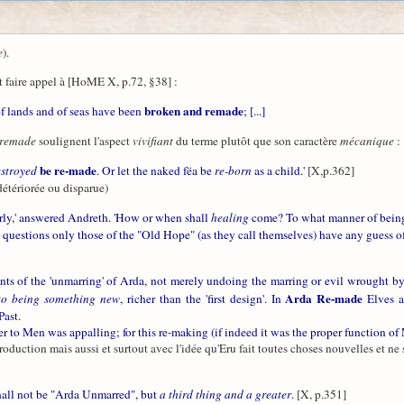
e
).
t faire appel à [HoME X, p.72, §38] :
broken and remade
of lands and of seas have been
; [...]
remade
soulignent l'aspect
vivifiant
du terme plutôt que son caractère
mécanique
:
be re-made
estroyed
. Or let the naked fëa be
re-born
as a child.'
[X,p.362]
détériorée ou disparue)
arly,' answered Andreth. 'How or when shall
healing
come? To what manner of being 
 questions only those of the "Old Hope" (as they call themselves) have any guess o
nts of the 'unmarring' of Arda, not merely undoing the marring or evil wrought b
Arda Re-made
nto being something new
, richer than the 'first design'. In
Elves a
Past.
ter to Men was appalling; for this re-making (if indeed it was the proper function 
production mais aussi et surtout avec l'idée qu'Eru fait toutes choses nouvelles et ne 
hall not be "Arda Unmarred", but
a third thing and a greater
.
[X, p.351]