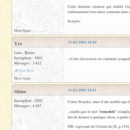
Cette dernière citation qui établit l'
(ordonnateur) tous deux contenus dans
Sosryko
Hors ligne
31-01-2003 18:20
Yyr
Lieu : Reims
Inscription : 2001
:) Cette discussion est vraiment sympat
Messages : 3 412
Site Web
Hors ligne
31-01-2003 18:51
Silmo
Inscription : 2002
Certes Sosryko, mais il me semble que l
Messages : 4 267
remodelé
...tandis que le mot "
" n'impli
fait de donner à quelque chose, à parti
NB: s'agissant de l'extrait de [X, p.316] 