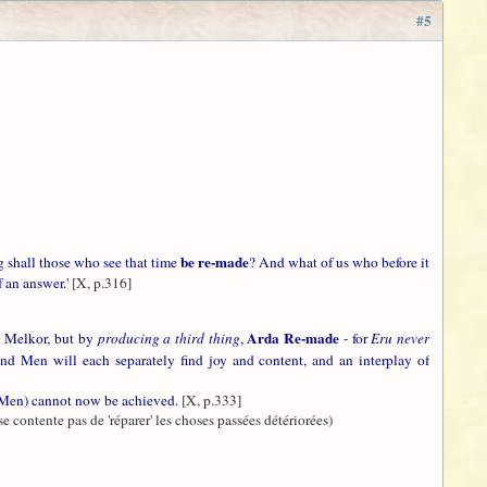
#5
be re-made
shall those who see that time
? And what of us who before it
f an answer.'
[X, p.316]
Arda Re-made
y Melkor, but by
producing a third thing
,
- for
Eru never
nd Men will each separately find joy and content, and an interplay of
of Men) cannot now be achieved.
[X, p.333]
se contente pas de 'réparer' les choses passées détériorées)