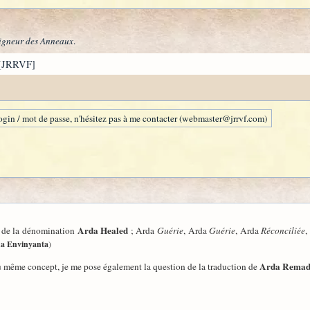
igneur des Anneaux
.
[JRRVF]
gin / mot de passe, n'hésitez pas à me contacter (webmaster@jrrvf.com)
Arda Healed
n de la dénomination
; Arda
Guérie
, Arda
Guérie
, Arda
Réconciliée
,
a Envinyanta
)
Arda Remad
du même concept, je me pose également la question de la traduction de