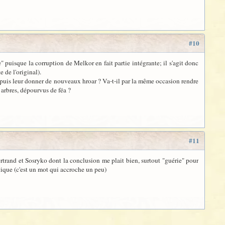
#10
 puisque la corruption de Melkor en fait partie intégrante; il s'agit donc
 de l'original).
r puis leur donner de nouveaux hroar ? Va-t-il par la même occasion rendre
 arbres, dépourvus de fëa ?
#11
Bertrand et Sosryko dont la conclusion me plait bien, surtout "guérie" pour
nétique (c'est un mot qui accroche un peu)