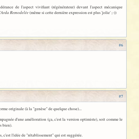
rance de l'aspect vivifiant (régénérateur) devant l'aspect mécanique
'
Arda Remodelée
(même si cette dernière expression est plus 'jolie' ;-))
#6
#7
 forme originale (à la "genèse" de quelque chose)...
pagnée d'une amélioration (ça, c'est la version optimiste), soit comme le
s bien).
s, c'est l'idée de "rétablissement" qui est suggérée.