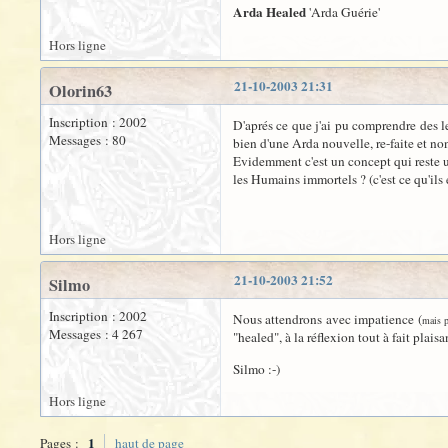
Arda Healed
'Arda Guérie'
Hors ligne
21-10-2003 21:31
Olorin63
Inscription : 2002
D'aprés ce que j'ai pu comprendre des le
Messages : 80
bien d'une Arda nouvelle, re-faite et non
Evidemment c'est un concept qui reste un
les Humains immortels ? (c'est ce qu'ils
Hors ligne
21-10-2003 21:52
Silmo
Inscription : 2002
Nous attendrons avec impatience (
mais p
Messages : 4 267
"healed", à la réflexion tout à fait plai
Silmo :-)
Hors ligne
1
Pages :
haut de page