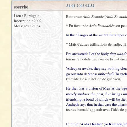
31-01-2003 02:52
sosryko
Lieu : Burdigala
Retour sur
Arda Remade
(
Arda Re-mad
Inscription : 2002
* En faveur de
Arda Remodelée
, on peu
Messages : 2 084
In the changes of the world the shapes 
* Mais d'autres utilisations de l'adjectif
Eru answered: 'Let the body
that was d
(on ne remodèle pas avec de la matière 
'Asleep or awake, they say nothing cle
go out into darkness
unhealed
? To such
('remade' lié à la notion de guérison)
He then has a vision of Men as the age
merely undoes the past, but brings i
friendship, a bond of which will be the 
Andreth says that in that case the disas
(certes 'remade' apparaît avec l'idée de 
Arda Healed
Remade
But that "
" (or
) s