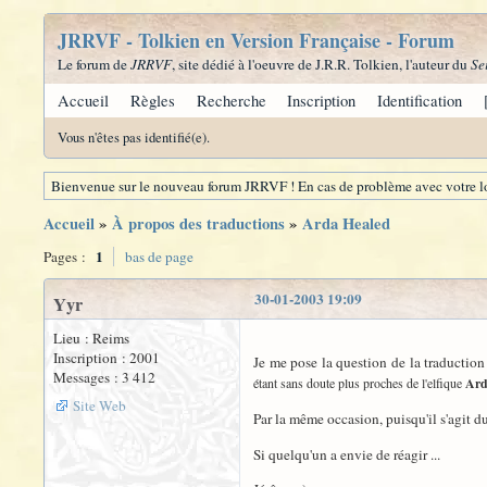
JRRVF - Tolkien en Version Française - Forum
Le forum de
JRRVF
, site dédié à l'oeuvre de J.R.R. Tolkien, l'auteur du
Se
Accueil
Règles
Recherche
Inscription
Identification
Vous n'êtes pas identifié(e).
Bienvenue sur le nouveau forum JRRVF ! En cas de problème avec votre lo
Accueil
»
À propos des traductions
»
Arda Healed
1
Pages :
bas de page
30-01-2003 19:09
Yyr
Lieu : Reims
Inscription : 2001
Je me pose la question de la traductio
Messages : 3 412
étant sans doute plus proches de l'elfique
Ard
Site Web
Par la même occasion, puisqu'il s'agit 
Si quelqu'un a envie de réagir ...