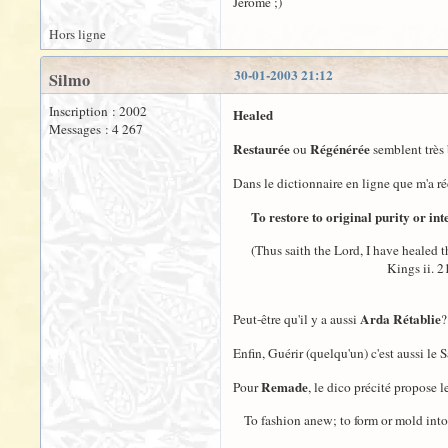
Jérôme ;)
Hors ligne
30-01-2003 21:12
Silmo
Inscription : 2002
Healed
Messages : 4 267
Restaurée
Régénérée
ou
semblent très 
Dans le dictionnaire en ligne que m'a 
To restore to original purity or int
(Thus saith the Lord, I have healed th
Kings ii. 21.
Arda Rétablie
Peut-être qu'il y a aussi
?
Enfin, Guérir (quelqu'un) c'est aussi le 
Remade
Pour
, le dico précité propose
To fashion anew; to form or mold into