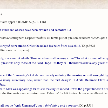
e
).
t faire appel à [HoME X, p.72, §38] :
broken and remade
of lands and of seas have been
; [...]
remade
soulignent l'aspect
vivifiant
du terme plutôt que son caractère
mécanique
:
be re-made
estroyed
. Or let the naked fëa be
re-born
as a child.'
[X,p.362]
détériorée ou disparue)
arly,' answered Andreth. 'How or when shall
healing
come? To what manner of being 
 questions only those of the "Old Hope" (as they call themselves) have any guess o
nts of the 'unmarring' of Arda, not merely undoing the marring or evil wrought b
Arda Re-made
nto being something new
, richer than the 'first design'. In
Elves a
Past.
ter to Men was appalling; for this re-making (if indeed it was the proper function 
production mais aussi et surtout avec l'idée qu'Eru fait toutes choses nouvelles et ne 
hall not be "Arda Unmarred", but
a third thing and a greater
.
[X, p.351]