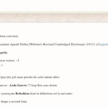
bien convenir.
récement signalé Didier [Webster's Revised Unabridged Dictionary (1913)- cf
hyperd
egrity.
ese waters. --2
)
 (pas très joli mais proche de cette même idée)
Arda Sauvée
Sauver :
?? trop flou sans doute.
Refashion
 le synonyme
dont la définition est la suivante:
 shape a second time.