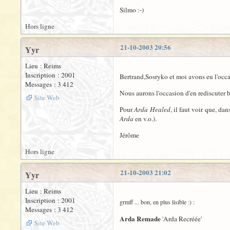
Silmo :-)
Hors ligne
21-10-2003 20:56
Yyr
Lieu : Reims
Inscription : 2001
Bertrand,Sosryko et moi avons eu l'occas
Messages : 3 412
Nous aurons l'occasion d'en rediscuter b
Site Web
Pour
Arda Healed
, il faut voir que, dan
Arda
en v.o.).
Jérôme
Hors ligne
21-10-2003 21:02
Yyr
Lieu : Reims
Inscription : 2001
grmff ... bon, en plus lisible :) :
Messages : 3 412
Arda Remade
'Arda Recréée'
Site Web