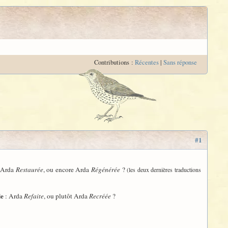
Contributions :
Récentes
|
Sans réponse
#1
 Arda
Restaurée
, ou encore Arda
Régénérée
?
(les deux dernières traductions
e
: Arda
Refaite
, ou plutôt Arda
Recréée
?