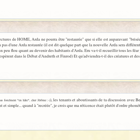
ctures de HOME, Arda ne pourra être "restaurée" que si elle est auparavant "brisée"
 pas d'une Arda restaurée (il est dit quelque part que la nouvelle Arda sera différente
 peu flou quant au devenir des habitants d'Arda. Eru va-t-il recueillir tous les fëa
 espèrent dans le Débat d'Andreth et Finrod) Et qu'adviendra-t-il des créatures et des
), les tenants et aboutissants de ta discussion avec 
as forcément *en hâte*, cher Jérôme :-)
sant et simple... quand à "recréée", je crois que ma réticence était plutôt d'ordre pho