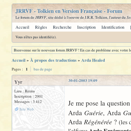
JRRVF - Tolkien en Version Française - Forum
Le forum de
JRRVF
, site dédié à l'oeuvre de J.R.R. Tolkien, l'auteur du
Se
Accueil
Règles
Recherche
Inscription
Identification
Vous n'êtes pas identifié(e).
Bienvenue sur le nouveau forum JRRVF ! En cas de problème avec votre lo
Accueil
»
À propos des traductions
»
Arda Healed
1
Pages :
bas de page
30-01-2003 19:09
Yyr
Lieu : Reims
Inscription : 2001
Je me pose la question
Messages : 3 412
Site Web
Guérie
Gu
Arda
, Arda
Régénérée
Arda
?
(les 
Arda Envinyant
l'elfique