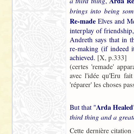
Arda R
a third thing
,
brings into being so
Re-made
Elves and Men
interplay of friendship
Andreth says that in t
re-making (if indeed 
achieved.
[X, p.333]
(certes 'remade' appar
avec l'idée qu'Eru fai
'réparer' les choses pas
Arda Healed
But that "
third thing and a great
Cette dernière citation