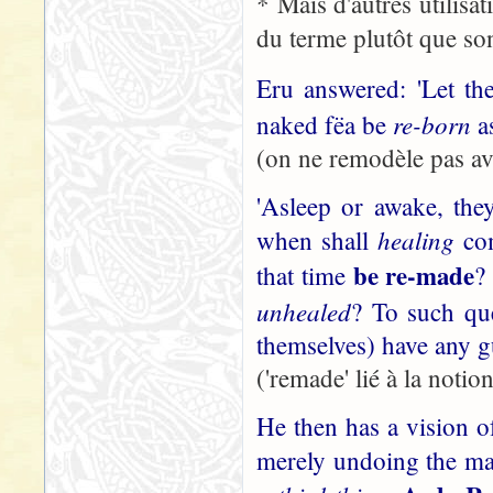
* Mais d'autres utilisat
du terme plutôt que so
Eru answered: 'Let t
re-born
naked fëa be
as
(on ne remodèle pas av
'Asleep or awake, the
healing
when shall
com
be re-made
that time
?
unhealed
? To such que
themselves) have any g
('remade' lié à la notio
He then has a vision o
merely undoing the ma