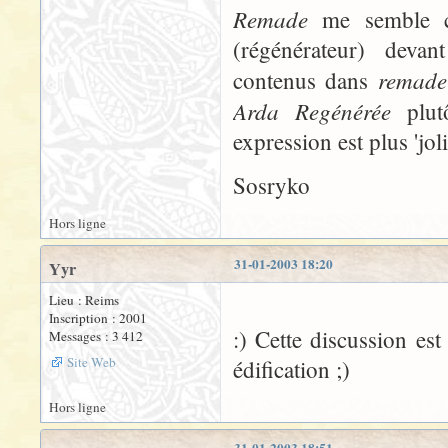
Remade
me semble con
(régénérateur) deva
remade
contenus dans
Arda Regénérée
plutô
expression est plus 'joli
Sosryko
Hors ligne
31-01-2003 18:20
Yyr
Lieu : Reims
Inscription : 2001
:) Cette discussion e
Messages : 3 412
Site Web
édification ;)
Hors ligne