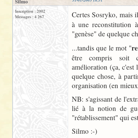
31-01-2003 18:51
Silmo
Inscription : 2002
Certes Sosryko, mais i
Messages : 4 267
à une reconstitution à
"genèse" de quelque ch
r
...tandis que le mot "
être compris soit
amélioration (ça, c'est
quelque chose, à part
organisation (en mieux
NB: s'agissant de l'ext
lié à la notion de gu
"rétablissement" qui es
Silmo :-)