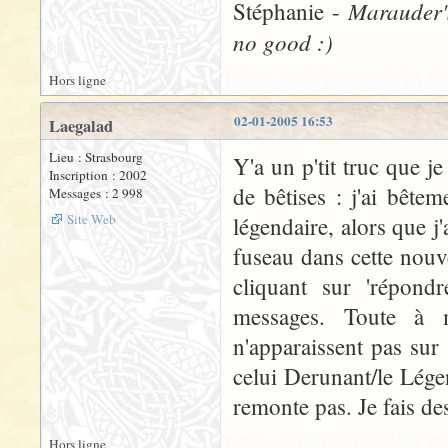
Marauder'
Stéphanie -
no good :)
Hors ligne
02-01-2005 16:53
Laegalad
Lieu : Strasbourg
Y'a un p'tit truc que 
Inscription : 2002
de bêtises : j'ai bêt
Messages : 2 998
Site Web
légendaire, alors que j'
fuseau dans cette nouve
cliquant sur 'répondr
messages. Toute à m
n'apparaissent pas sur
celui Derunant/le Légen
remonte pas. Je fais de
Hors ligne