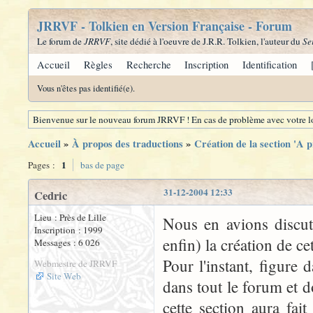
JRRVF - Tolkien en Version Française - Forum
Le forum de
JRRVF
, site dédié à l'oeuvre de J.R.R. Tolkien, l'auteur du
Se
Accueil
Règles
Recherche
Inscription
Identification
Vous n'êtes pas identifié(e).
Bienvenue sur le nouveau forum JRRVF ! En cas de problème avec votre lo
Accueil
»
À propos des traductions
»
Création de la section 'A 
1
Pages :
bas de page
31-12-2004 12:33
Cedric
Lieu : Près de Lille
Nous en avions discuté
Inscription : 1999
enfin) la création de ce
Messages : 6 026
Pour l'instant, figure
Webmestre de JRRVF
Site Web
dans tout le forum et d
cette section aura fait