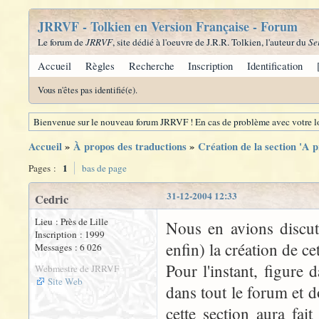
JRRVF - Tolkien en Version Française - Forum
Le forum de
JRRVF
, site dédié à l'oeuvre de J.R.R. Tolkien, l'auteur du
Se
Accueil
Règles
Recherche
Inscription
Identification
Vous n'êtes pas identifié(e).
Bienvenue sur le nouveau forum JRRVF ! En cas de problème avec votre lo
Accueil
»
À propos des traductions
»
Création de la section 'A 
1
Pages :
bas de page
31-12-2004 12:33
Cedric
Lieu : Près de Lille
Nous en avions discuté
Inscription : 1999
enfin) la création de ce
Messages : 6 026
Pour l'instant, figure
Webmestre de JRRVF
Site Web
dans tout le forum et d
cette section aura fait