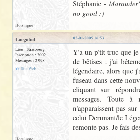
Marauder'
Stéphanie -
no good :)
Hors ligne
02-01-2005 16:53
Laegalad
Lieu : Strasbourg
Y'a un p'tit truc que 
Inscription : 2002
de bêtises : j'ai bêt
Messages : 2 998
Site Web
légendaire, alors que j'
fuseau dans cette nouve
cliquant sur 'répondr
messages. Toute à m
n'apparaissent pas sur
celui Derunant/le Légen
remonte pas. Je fais de
Hors ligne