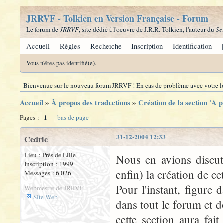
JRRVF - Tolkien en Version Française - Forum
Le forum de
JRRVF
, site dédié à l'oeuvre de J.R.R. Tolkien, l'auteur du
Se
Accueil
Règles
Recherche
Inscription
Identification
Vous n'êtes pas identifié(e).
Bienvenue sur le nouveau forum JRRVF ! En cas de problème avec votre lo
Accueil
»
À propos des traductions
»
Création de la section 'A 
1
Pages :
bas de page
31-12-2004 12:33
Cedric
Lieu : Près de Lille
Nous en avions discuté
Inscription : 1999
enfin) la création de ce
Messages : 6 026
Pour l'instant, figure
Webmestre de JRRVF
Site Web
dans tout le forum et d
cette section aura fait