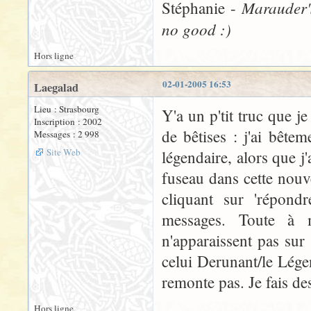
Marauder'
Stéphanie -
no good :)
Hors ligne
02-01-2005 16:53
Laegalad
Lieu : Strasbourg
Y'a un p'tit truc que 
Inscription : 2002
de bêtises : j'ai bêt
Messages : 2 998
Site Web
légendaire, alors que j'
fuseau dans cette nouve
cliquant sur 'répondr
messages. Toute à m
n'apparaissent pas sur
celui Derunant/le Légen
remonte pas. Je fais de
Hors ligne