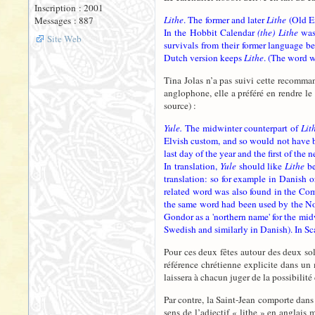
Inscription : 2001
Lithe
. The former and later
Lithe
(Old E
Messages : 887
In the Hobbit Calendar
(the) Lithe
was
Site Web
survivals from their former language b
Dutch version keeps
Lithe
. (The word w
Tina Jolas n’a pas suivi cette recomman
anglophone, elle a préféré en rendre le 
source) :
Yule.
The midwinter counterpart of
Lit
Elvish custom, and so would not have be
last day of the year and the first of t
In translation,
Yule
should like
Lithe
be
translation: so for example in Danish 
related word was also found in the Com
the same word had been used by the Nor
Gondor as a 'northern name' for the mi
Swedish and similarly in Danish). In Sc
Pour ces deux fêtes autour des deux sol
référence chrétienne explicite dans u
laissera à chacun juger de la possibilit
Par contre, la Saint-Jean comporte dans 
sens de l’adjectif « lithe » en anglais