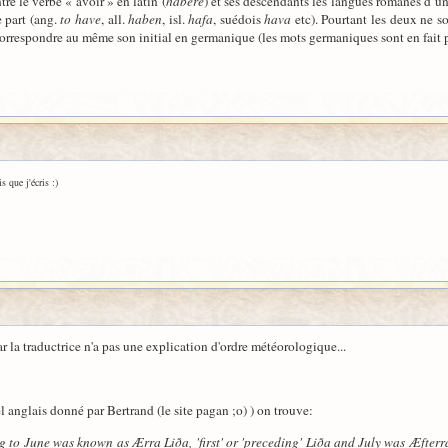
e le verbe « avoir » en latin (
habēre
) et ses descendants les langues romanes d’un
 part (ang.
to have
, all.
haben
, isl.
hafa
, suédois
hava
etc). Pourtant les deux ne 
 correspondre au même son initial en germanique (les mots germaniques sont en fait 
s que j'écris :)
r la traductrice n'a pas une explication d'ordre météorologique...
el anglais donné par Bertrand (le site pagan ;o) ) on trouve:
to June was known as Ærra Liða, 'first' or 'preceding' Liða and July was Æfterra 