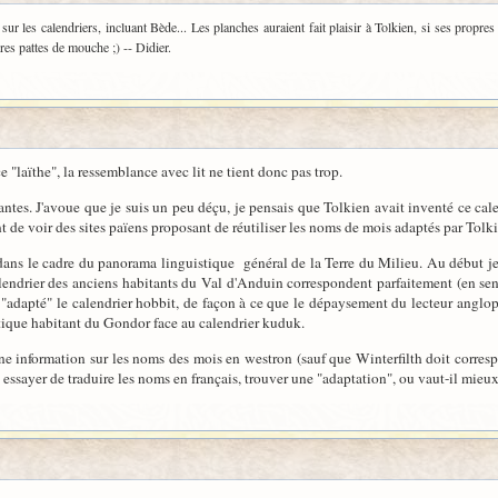
ur les calendriers, incluant Bède... Les planches auraient fait plaisir à Tolkien, si ses propres
res pattes de mouche ;) -- Didier.
 "laïthe", la ressemblance avec lit ne tient donc pas trop.
ntes. J'avoue que je suis un peu déçu, je pensais que Tolkien avait inventé ce calend
t de voir des sites païens proposant de réutiliser les noms de mois adaptés par Tolki
 le cadre du panorama linguistique général de la Terre du Milieu. Au début je p
alendrier des anciens habitants du Val d'Anduin correspondent parfaitement (en se
 "adapté" le calendrier hobbit, de façon à ce que le dépaysement du lecteur anglo
ique habitant du Gondor face au calendrier kuduk.
une information sur les noms des mois en westron (sauf que Winterfilth doit corre
l essayer de traduire les noms en français, trouver une "adaptation", ou vaut-il mieux 