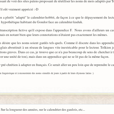
sant de voir des sites païens proposant de réutiliser les noms de mois adaptés par To
il eût vraiment apprécié :-D
 a plutôt "adapté" le calendrier hobbit, de façon à ce que le dépaysement du lect
 hypothétique habitant du Gondor face au calendrier kuduk.
e transcription fictive qu'il expose dans l'appendice F. Nous avons d'ailleurs un c
 mais en notant bien que leurs connotations n'étaient pas exactement les mêmes.
en désire que les noms soient gardés tels quels. Comme il discute dans les appendic
lais aboutirait à un réseau de langues vite inextricable pour le lecteur. Tolkien j
ions graves. Dans ce cas, je trouve que ce n'a pas beaucoup de sens de chercher à tra
rver une unité de ton), mais dans un appendice qui ne se lit pas de la même façon.
r pré-chrétien à adapter en français. Ce serait aller un peu loin que de reprendre le ca
n linguistique et à reconstruire des noms simulés de jours à partir de leurs étymons latins :)
ur la longueur des années, sur le calendrier des gaulois, etc...