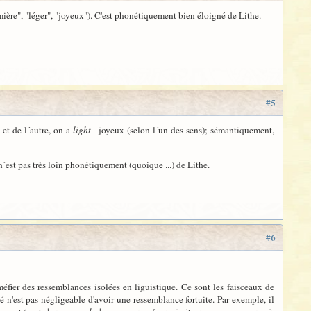
ière", "léger", "joyeux"). C'est phonétiquement bien éloigné de Lithe.
#5
 et de l´autre, on a
light
- joyeux (selon l´un des sens); sémantiquement,
n´est pas très loin phonétiquement (quoique ...) de Lithe.
#6
méfier des ressemblances isolées en liguistique. Ce sont les faisceaux de
é n'est pas négligeable d'avoir une ressemblance fortuite. Par exemple, il