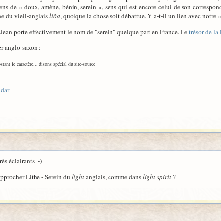
 sens de « doux, amène, bénin, serein », sens qui est encore celui de son corresp
ine du vieil-anglais
líða
, quoique la chose soit débattue. Y a-t-il un lien avec notre «
t-Jean porte effectivement le nom de "serein" quelque part en France. Le
trésor de la
ier anglo-saxon :
stant le caractère... disons spécial du site-source
ndar
s éclairants :-)
approcher Lithe - Serein du
light
anglais, comme dans
light spirit
?