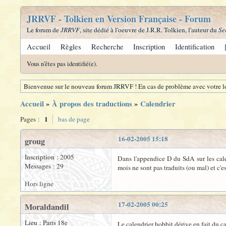
JRRVF - Tolkien en Version Française - Forum
Le forum de
JRRVF
, site dédié à l'oeuvre de J.R.R. Tolkien, l'auteur du
Se
Accueil
Règles
Recherche
Inscription
Identification
Vous n'êtes pas identifié(e).
Bienvenue sur le nouveau forum JRRVF ! En cas de problème avec votre lo
Accueil
»
À propos des traductions
»
Calendrier
1
Pages :
bas de page
16-02-2005 15:18
groug
Inscription : 2005
Dans l'appendice D du SdA sur les calend
Messages : 29
mois ne sont pas traduits (ou mal) et c'e
Hors ligne
17-02-2005 00:25
Moraldandil
Lieu : Paris 18e
Le calendrier hobbit dérive en fait du c