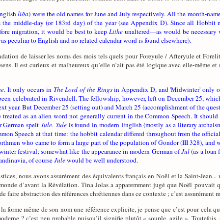
nglish
líða
) were the old names for June and July respectively. All the month-nam
 the middle-day (or 183rd day) of the year (see Appendix D). Since all Hobbi
efore migration, it would be best to keep
Lithe
unaltered—as would be necessary wi
as peculiar to English and no related calendar word is found elsewhere).
dation de laisser les noms des mois tels quels pour Foreyule / Afteryule et Forelit
sens. Il est curieux et malheureux qu’elle n’ait pas été logique avec elle-même et 
he
. It only occurs in
The Lord of the Rings
in Appendix D, and 'Midwinter' only oc
en celebrated in Rivendell. The fellowship, however, left on December 25, which h
he next year. But December 25 (setting out) and March 25 (accomplishment of the ques
 treated as an alien word not generally current in the Common Speech. It should t
or German spelt
Jule
.
Yule
is found in modern English (mostly as a literary archaism
mon Speech at that time: the hobbit calendar differed throughout from the offici
thmen who came to form a large part of the population of Gondor (III 328), and w
dwinter festival; somewhat like the appearance in modern German of
Jul
(as a loan 
andinavia, of course
Jule
would be well understood.
stices, nous avons assurément des équivalents français en Noël et la Saint-Jean... 
n monde d’avant la Révélation. Tina Jolas a apparemment jugé que Noël pouvait 
é de faire abstraction des références chrétiennes dans ce contexte ; c’est assurément
la forme même de son nom une référence explicite, je pense que c’est pour cela que 
 moderne ? c’est peu probable puisqu’il signifie plutôt « souple, agile ». Toutefois