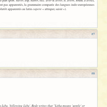
e part (port.
haver
, esp.
haber
, occ.
aver
fr.
avoir
, it.
avere
, roum.
a avea
),
sont pas apparentés, la grammaire comparée des langues indo-européennes
plutôt apparentés au latin
capere
« attraper, saisir »).
#7
#8
Liða, 'following Liða'. Bede writes that "Litha means 'gentle' or