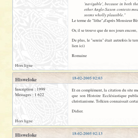
'navigable', because in both th
other Anglo-Saxon contexts meani
seems wholly plausible."
Le terme de "lithe",d'après Monsieur Bèd
Or, il se trouve que de nos jours encore, 
De plus, le "serein" était autrefois le t
lien ici)
Romaine
Hors ligne
18-02-2005 02:03
Hisweloke
Inscription : 1999
Et en complément, la citation du site m
Messages : 1 622
que son Histoire Ecclésiastique publi
christianisme. Tolkien connaissait certa
Didier.
Hors ligne
18-02-2005 02:13
Hisweloke