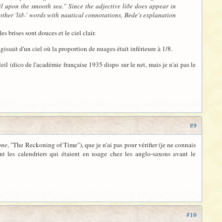
il upon the smooth sea." Since the adjective liðe does appear in
other 'lið-' words with nautical connotations, Bede's explanation
 brises sont douces et le ciel clair.
agissait d'un ciel où la proportion de nuages était inférieure à 1/8.
eil (dico de l'académie française 1935 dispo sur le net, mais je n'ai pas le
#9
one
, "The Reckoning of Time"), que je n'ai pas pour vérifier (je ne connais
t les calendriers qui étaient en usage chez les anglo-saxons avant le
#10