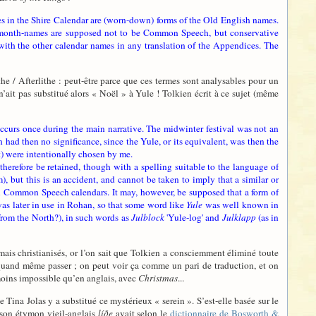
es in the Shire Calendar are (worn-down) forms of the Old English names.
t month-names are supposed not to be Common Speech, but conservative
th the other calendar names in any translation of the Appendices. The
he / Afterlithe : peut-être parce que ces termes sont analysables pour un
n’ait pas substitué alors « Noël » à Yule ! Tolkien écrit à ce sujet (même
curs once during the main narrative. The midwinter festival was not an
ad then no significance, since the Yule, or its equivalent, was then the
t) were intentionally chosen by me.
herefore be retained, though with a spelling suitable to the language of
), but this is an accident, and cannot be taken to imply that a similar or
al Common Speech calendars. It may, however, be supposed that a form of
as later in use in Rohan, so that some word like
Yule
was well known in
from the North?), in such words as
Julblock
'Yule-log' and
Julklapp
(as in
mais christianisés, or l’on sait que Tolkien a consciemment éliminé toute
quand même passer ; on peut voir ça comme un pari de traduction, et on
 moins impossible qu’en anglais, avec
Christmas
...
Tina Jolas y a substitué ce mystérieux « serein ». S’est-elle basée sur le
, son étymon vieil-anglais
líðe
avait selon le
dictionnaire de Bosworth &