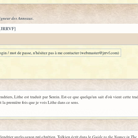
igneur des Anneaux
.
[JRRVF]
gin / mot de passe, n'hésitez pas à me contacter (webmaster@jrrvf.com)
riers, Lithe est traduit par Serein. Est-ce que quelqu'un sait d'où vient cette trad
st la première fois que je vois Lithe dans ce sens.
alendrier anglo-saxon pré-chrétien. Tolkien écrit dans le
Guide to the Names in The 