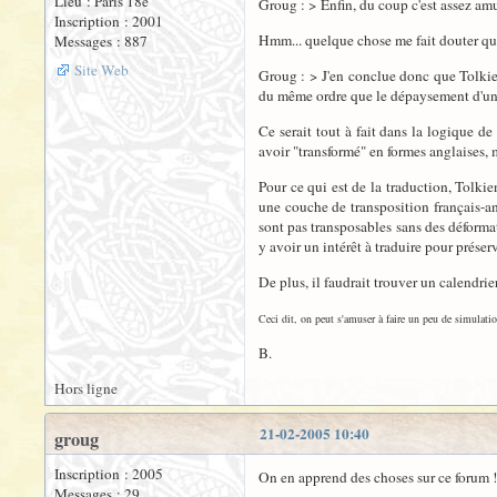
Lieu : Paris 18e
Groug : > Enfin, du coup c'est assez amu
Inscription : 2001
Hmm... quelque chose me fait douter qu'
Messages : 887
Site Web
Groug : > J'en conclue donc que Tolkien
du même ordre que le dépaysement d'un
Ce serait tout à fait dans la logique d
avoir "transformé" en formes anglaises,
Pour ce qui est de la traduction, Tolki
une couche de transposition français-ang
sont pas transposables sans des déformat
y avoir un intérêt à traduire pour prése
De plus, il faudrait trouver un calendrie
Ceci dit, on peut s'amuser à faire un peu de simulatio
B.
Hors ligne
21-02-2005 10:40
groug
Inscription : 2005
On en apprend des choses sur ce forum ! S
Messages : 29