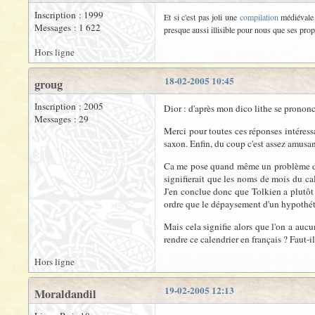
Inscription : 1999
Et si c'est pas joli une
compilation
médiévale s
Messages : 1 622
presque aussi illisible pour nous que ses prop
Hors ligne
18-02-2005 10:45
groug
Inscription : 2005
Dior : d'après mon dico lithe se prononce
Messages : 29
Merci pour toutes ces réponses intéressa
saxon. Enfin, du coup c'est assez amusan
Ca me pose quand même un problème dans
signifierait que les noms de mois du c
J'en conclue donc que Tolkien a plutôt
ordre que le dépaysement d'un hypothét
Mais cela signifie alors que l'on a auc
rendre ce calendrier en français ? Faut-i
Hors ligne
19-02-2005 12:13
Moraldandil