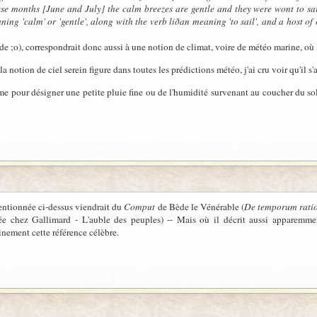
ese months [June and July] the calm breezes are gentle and they were wont to sa
ng 'calm' or 'gentle', along with the verb liðan meaning 'to sail', and a host of 
e ;o), correspondrait donc aussi à une notion de climat, voire de météo marine, où les
la notion de ciel serein figure dans toutes les prédictions météo, j'ai cru voir qu'il s'
erme pour désigner une petite pluie fine ou de l'humidité survenant au coucher du sol
entionnée ci-dessus viendrait du
Comput
de Bède le Vénérable (
De temporum rati
ée chez Gallimard - L'auble des peuples) -- Mais où il décrit aussi apparemmen
inement cette référence célèbre.