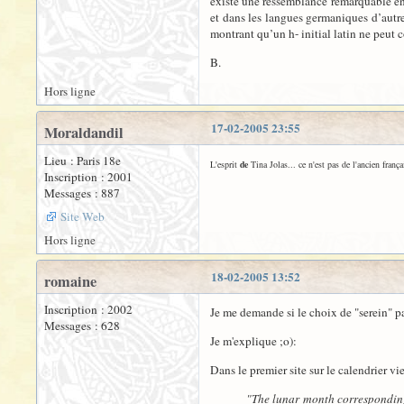
existe une ressemblance remarquable entr
et dans les langues germaniques d’autre
montrant qu’un h- initial latin ne peut
B.
Hors ligne
17-02-2005 23:55
Moraldandil
Lieu : Paris 18e
L'esprit
de
Tina Jolas... ce n'est pas de l'ancien françai
Inscription : 2001
Messages : 887
Site Web
Hors ligne
18-02-2005 13:52
romaine
Inscription : 2002
Je me demande si le choix de "serein" pa
Messages : 628
Je m'explique ;o):
Dans le premier site sur le calendrier vi
"The lunar month corresponding 