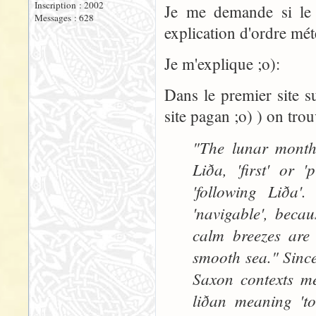
Inscription : 2002
Je me demande si le c
Messages : 628
explication d'ordre mét
Je m'explique ;o):
Dans le premier site s
site pagan ;o) ) on trou
"The lunar mont
Liða, 'first' or 
'following Liða'
'navigable', beca
calm breezes are
smooth sea." Since
Saxon contexts me
liðan meaning 'to