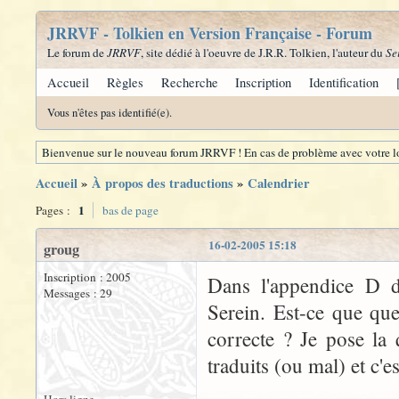
JRRVF - Tolkien en Version Française - Forum
Le forum de
JRRVF
, site dédié à l'oeuvre de J.R.R. Tolkien, l'auteur du
Se
Accueil
Règles
Recherche
Inscription
Identification
Vous n'êtes pas identifié(e).
Bienvenue sur le nouveau forum JRRVF ! En cas de problème avec votre lo
Accueil
»
À propos des traductions
»
Calendrier
1
Pages :
bas de page
16-02-2005 15:18
groug
Inscription : 2005
Dans l'appendice D du
Messages : 29
Serein. Est-ce que quel
correcte ? Je pose la
traduits (ou mal) et c'e