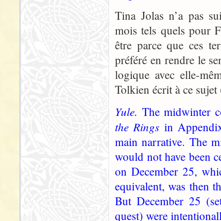
Tina Jolas n’a pas su
mois tels quels pour Fo
être parce que ces te
préféré en rendre le se
logique avec elle-mêm
Tolkien écrit à ce suje
Yule.
The midwinter c
the Rings
in Appendix
main narrative. The m
would not have been ce
on December 25, which
equivalent, was then th
But December 25 (set
quest) were intentiona