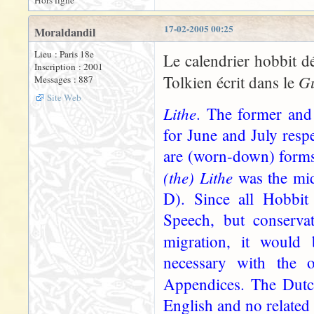
Hors ligne
17-02-2005 00:25
Moraldandil
Lieu : Paris 18e
Le calendrier hobbit dé
Inscription : 2001
Gu
Tolkien écrit dans le
Messages : 887
Site Web
Lithe
. The former and
for June and July resp
are (worn-down) forms
(the) Lithe
was the mi
D). Since all Hobbi
Speech, but conservat
migration, it would
necessary with the o
Appendices. The Dutc
English and no related