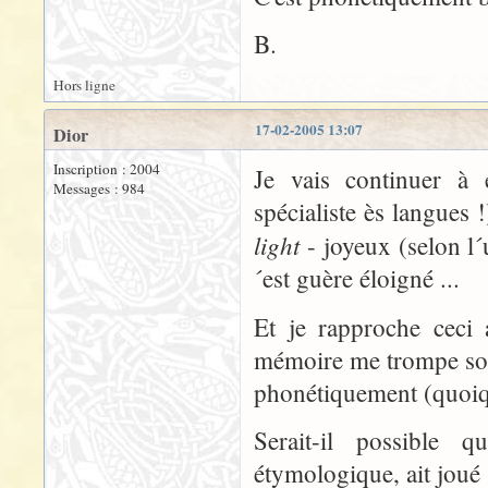
B.
Hors ligne
17-02-2005 13:07
Dior
Inscription : 2004
Je vais continuer à 
Messages : 984
spécialiste ès langues !
light
- joyeux (selon l´
´est guère éloigné ...
Et je rapproche ceci
mémoire me trompe souve
phonétiquement (quoiqu
Serait-il possible 
étymologique, ait joué