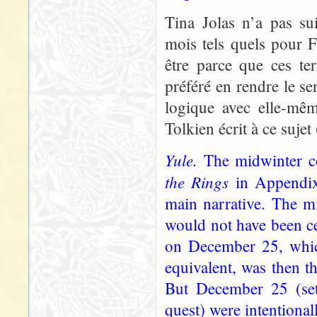
Tina Jolas n’a pas su
mois tels quels pour Fo
être parce que ces te
préféré en rendre le se
logique avec elle-mêm
Tolkien écrit à ce suje
Yule.
The midwinter c
the Rings
in Appendix
main narrative. The m
would not have been ce
on December 25, which
equivalent, was then th
But December 25 (set
quest) were intentiona