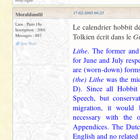
Hors ligne
17-02-2005 00:25
Moraldandil
Lieu : Paris 18e
Le calendrier hobbit dé
Inscription : 2001
Gu
Tolkien écrit dans le
Messages : 887
Site Web
Lithe
. The former and
for June and July resp
are (worn-down) forms
(the) Lithe
was the mi
D). Since all Hobbi
Speech, but conservat
migration, it would
necessary with the o
Appendices. The Dutc
English and no related