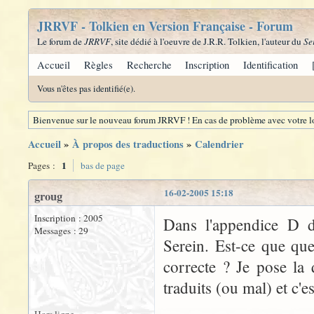
JRRVF - Tolkien en Version Française - Forum
Le forum de
JRRVF
, site dédié à l'oeuvre de J.R.R. Tolkien, l'auteur du
Se
Accueil
Règles
Recherche
Inscription
Identification
Vous n'êtes pas identifié(e).
Bienvenue sur le nouveau forum JRRVF ! En cas de problème avec votre lo
Accueil
»
À propos des traductions
»
Calendrier
1
Pages :
bas de page
16-02-2005 15:18
groug
Inscription : 2005
Dans l'appendice D du
Messages : 29
Serein. Est-ce que quel
correcte ? Je pose la
traduits (ou mal) et c'e