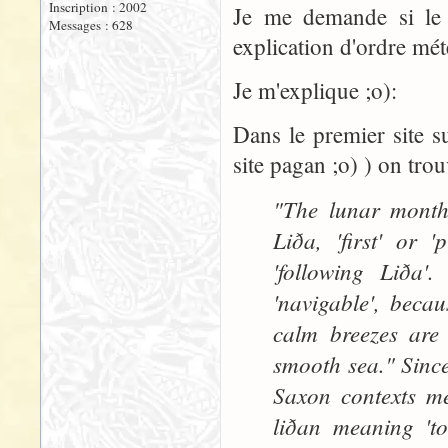
Inscription : 2002
Je me demande si le c
Messages : 628
explication d'ordre mét
Je m'explique ;o):
Dans le premier site s
site pagan ;o) ) on trou
"The lunar mont
Liða, 'first' or 
'following Liða'
'navigable', beca
calm breezes are
smooth sea." Since
Saxon contexts me
liðan meaning 'to