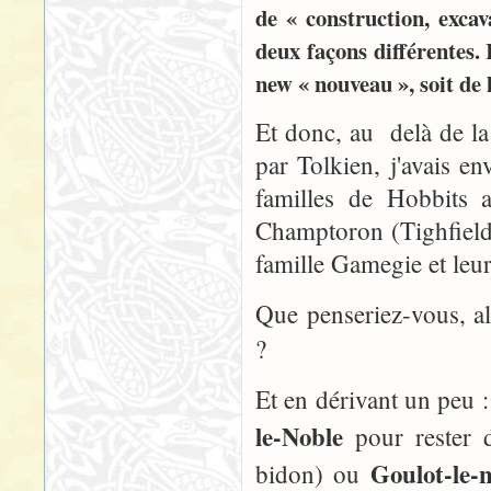
de « construction, exc
deux façons différentes. 
new « nouveau », soit de 
Et donc, au delà de l
par Tolkien, j'avais e
familles de Hobbits a
Champtoron (Tighfield) 
famille Gamegie et leu
Que penseriez-vous, a
?
Et en dérivant un peu 
le-Noble
pour rester d
Goulot-le-
bidon) ou