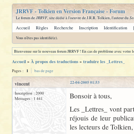
JRRVF - Tolkien en Version Française - Forum
Le forum de
JRRVF
, site dédié à l'oeuvre de J.R.R. Tolkien, l'auteur du
Se
Accueil
Règles
Recherche
Inscription
Identification
Vous n'êtes pas identifié(e).
Bienvenue sur le nouveau forum JRRVF ! En cas de problème avec votre lo
Accueil
»
À propos des traductions
»
traduire les _Lettres_
1
Pages :
bas de page
22-04-2005 01:53
vincent
Inscription : 2000
Bonsoir à tous,
Messages : 1 441
Les _Lettres_ vont part
réjouis de leur publica
les lecteurs de Tolkien,