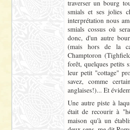
traverser un bourg to
smials et ses jolies 
interprétation nous am
smials cossus où serai
donc, d'un autre bour
(mais hors de la ca
Champtoron (Tighfield)
forêt, quelques petits 
leur petit "cottage" pr
savez, comme certain
anglaises!)... Et évide
Une autre piste à laqu
était de recourir à "
maison qu'à un établi
deux sens, me dit Romai