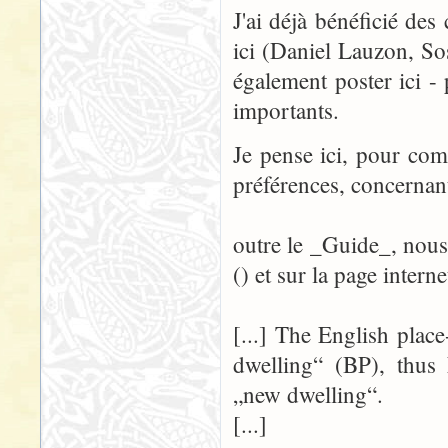
J'ai déjà bénéficié des
ici (Daniel Lauzon, So
également poster ici -
importants.
Je pense ici, pour co
préférences, concernant
outre le _Guide_, nous
() et sur la page intern
[...] The English plac
dwelling“ (BP), thus 
„new dwelling“.
[...]