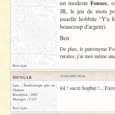
Fonsec
un modeste
, 
JR, le jeu de mots por
usuelle hobbite "Y'a f
beaucoup d'argent).
Ben
De plus, le patronyme Fon
rurales; j'ai moi même une 
Hors ligne
25-04-2005 00:46
ISENGAR
Lieu : Tuckborough près de
lol ! sacré Sophie !... Exc
Chartres
Inscription : 2001
Messages : 5 117
Hors ligne