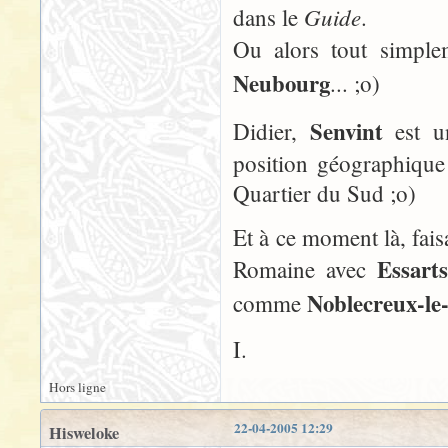
Guide
dans le
.
Ou alors tout simplem
Neubourg
... ;o)
Senvint
Didier,
est un
position géographique 
Quartier du Sud ;o)
Et à ce moment là, faisa
Essarts
Romaine avec
Noblecreux-le
comme
I.
Hors ligne
22-04-2005 12:29
Hisweloke