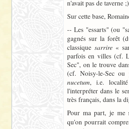
n'avait pas de taverne ;)
Sur cette base, Romain
-- Les "essarts" (ou "s
gagnés sur la forêt (
sarrire
classique
« sar
parfois en villes (cf.
Sec", on le trouve dans
(cf. Noisy-le-Sec ou 
nucetum
, i.e. local
l'interpréter dans le se
très français, dans la
Pour ma part, je me 
qu'on pourrait compre