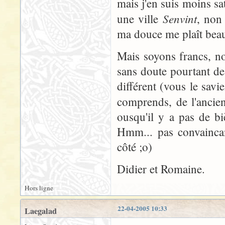
mais j'en suis moins sat
Senvint
une ville
, non 
ma douce me plaît bea
Mais soyons francs, no
sans doute pourtant de 
différent (vous le sav
comprends, de l'ancie
ousqu'il y a pas de b
Hmm... pas convaincan
côté ;o)
Didier et Romaine.
Hors ligne
22-04-2005 10:33
Laegalad