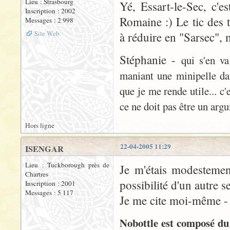
Lieu : Strasbourg
Yé, Essart-le-Sec, c'e
Inscription : 2002
Romaine :) Le tic des
Messages : 2 998
Site Web
à réduire en "Sarsec", m
Stéphanie -
qui s'en va
maniant une minipelle dans
que je me rende utile... c
ce ne doit pas être un arg
Hors ligne
22-04-2005 11:29
ISENGAR
Lieu : Tuckborough près de
Je m'étais modestemen
Chartres
possibilité d'un autre 
Inscription : 2001
Messages : 5 117
Je me cite moi-même - e
Nobottle est composé du m