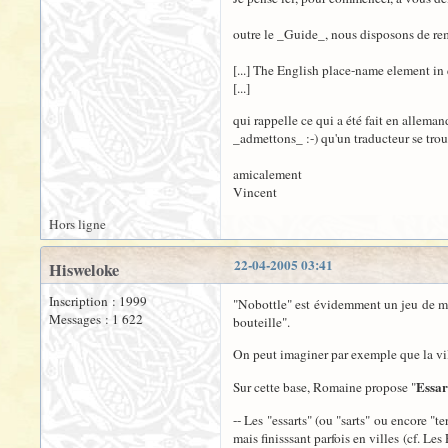
outre le _Guide_, nous disposons de remar
[...] The English place-name element in
[...]
qui rappelle ce qui a été fait en alleman
_admettons_ :-) qu'un traducteur se trou
amicalement
Vincent
Hors ligne
22-04-2005 03:41
Hisweloke
Inscription : 1999
"Nobottle" est évidemment un jeu de mot
Messages : 1 622
bouteille".
On peut imaginer par exemple que la vill
Essar
Sur cette base, Romaine propose "
-- Les "essarts" (ou "sarts" ou encore "te
mais finisssant parfois en villes (cf. Les