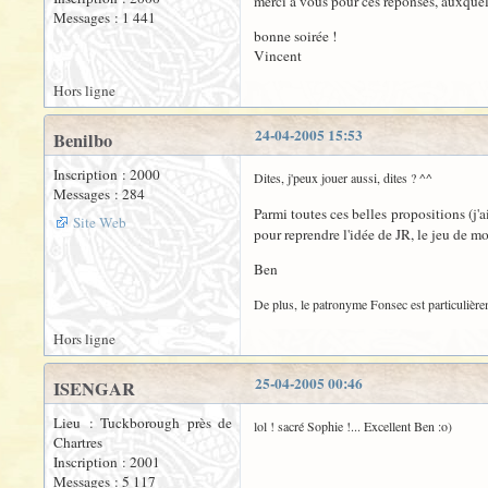
merci à vous pour ces réponses, auxquelles
Messages : 1 441
bonne soirée !
Vincent
Hors ligne
24-04-2005 15:53
Benilbo
Inscription : 2000
Dites, j'peux jouer aussi, dites ? ^^
Messages : 284
Parmi toutes ces belles propositions (j
Site Web
pour reprendre l'idée de JR, le jeu de mo
Ben
De plus, le patronyme Fonsec est particulièrem
Hors ligne
25-04-2005 00:46
ISENGAR
Lieu : Tuckborough près de
lol ! sacré Sophie !... Excellent Ben :o)
Chartres
Inscription : 2001
Messages : 5 117