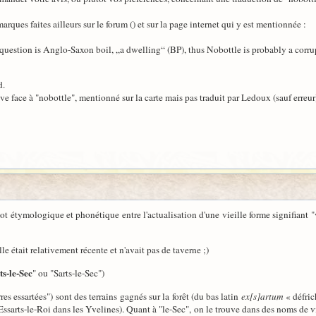
ques faites ailleurs sur le forum () et sur la page internet qui y est mentionnée :
 question is Anglo-Saxon boil, „a dwelling“ (BP), thus Nobottle is probably a cor
d.
ve face à "nobottle", mentionné sur la carte mais pas traduit par Ledoux (sauf erreur)
 étymologique et phonétique entre l'actualisation d'une vieille forme signifiant "v
e était relativement récente et n'avait pas de taverne ;)
ts-le-Sec
" ou "Sarts-le-Sec")
rres essartées") sont des terrains gagnés sur la forêt (du bas latin
ex[s]artum
« défric
 Essarts-le-Roi dans les Yvelines). Quant à "le-Sec", on le trouve dans des noms de vil