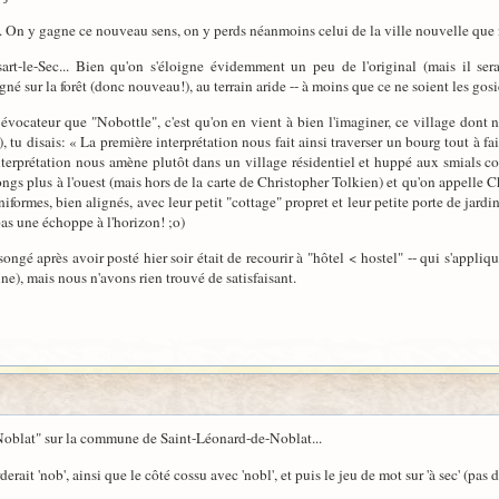
. On y gagne ce nouveau sens, on y perds néanmoins celui de la ville nouvelle que n
rt-le-Sec... Bien qu'on s'éloigne évidemment un peu de l'original (mais il sera
né sur la forêt (donc nouveau!), au terrain aride -- à moins que ce ne soient les gosie
vocateur que "Nobottle", c'est qu'on en vient à bien l'imaginer, ce village dont 
, tu disais: « La première interprétation nous fait ainsi traverser un bourg tout à f
terprétation nous amène plutôt dans un village résidentiel et huppé aux smials coss
gs plus à l'ouest (mais hors de la carte de Christopher Tolkien) et qu'on appelle Cha
niformes, bien alignés, avec leur petit "cottage" propret et leur petite porte de jar
pas une échoppe à l'horizon! ;o)
ongé après avoir posté hier soir était de recourir à "hôtel < hostel" -- qui s'appli
e), mais nous n'avons rien trouvé de satisfaisant.
"Noblat" sur la commune de Saint-Léonard-de-Noblat...
rderait 'nob', ainsi que le côté cossu avec 'nobl', et puis le jeu de mot sur 'à sec' (pa