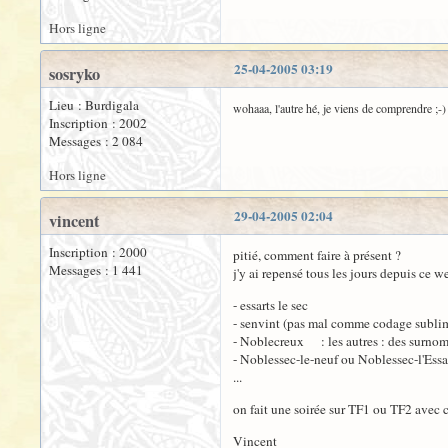
Hors ligne
25-04-2005 03:19
sosryko
Lieu : Burdigala
wohaaa, l'autre hé, je viens de comprendre ;-)
Inscription : 2002
Messages : 2 084
Hors ligne
29-04-2005 02:04
vincent
Inscription : 2000
pitié, comment faire à présent ?
Messages : 1 441
j'y ai repensé tous les jours depuis ce
- essarts le sec
- senvint (pas mal comme codage sublimi
- Noblecreux : les autres : des surnom
- Noblessec-le-neuf ou Noblessec-l'Essa
...
on fait une soirée sur TF1 ou TF2 avec c
Vincent