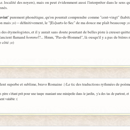
i.e. localité des noyers), mais on peut évidemment aussi l'interpréter dans le sens qui
nnés.
nvint
" purement phonétique, qu'on pourrait comprendre comme "cent-vingt" (habitants
on mais ;o) -- définitivement, le "[Es]sarts-le-Sec" de ma douce me plaît beaucoup ;o
es étymologistes, et il y aurait sans doute pourtant de belles piste à creuser quitt
'ancient flamand
hommel
?... Hmm, "Pas-de-Hommel", là ousqu'il y a pas de bières
e côté ;o)
cellent superbe et sublime, bravo Romaine :) Le tic des traductions rythmées de poème
on père s'étant prit pour une taupe maniant une minipelle dans le jardin, y'a des tas de partout, et
ent valable :(