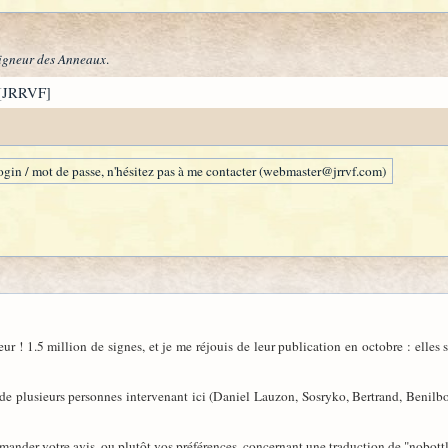
igneur des Anneaux
.
[JRRVF]
gin / mot de passe, n'hésitez pas à me contacter (webmaster@jrrvf.com)
ur ! 1.5 million de signes, et je me réjouis de leur publication en octobre : elles s
és de plusieurs personnes intervenant ici (Daniel Lauzon, Sosryko, Bertrand, Benilb
mander votre avis, ou plutôt vos préférences, concernant une traduction de "nobottl