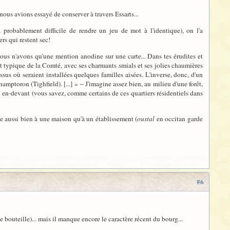
ous avions essayé de conserver à travers Essarts...
 probablement difficile de rendre un jeu de mot à l'identique), on l'a
rs qui restent sec!
nous n'avons qu'une mention anodine sur une carte... Dans tes érudites et
ait typique de la Comté, avec ses charmants smials et ses jolies chaumières
us où seraient installées quelques familles aisées. L'inverse, donc, d'un
mptoron (Tighfield). [...] » -- J'imagine assez bien, au milieu d'une forêt,
din en-devant (vous savez, comme certains de ces quartiers résidentiels dans
que aussi bien à une maison qu'à un établissement (
oustal
en occitan garde
#6
s de bouteille)... mais il manque encore le caractère récent du bourg...