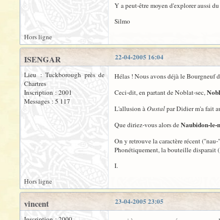
Y a peut-être moyen d'explorer aussi d
Silmo
Hors ligne
22-04-2005 16:04
ISENGAR
Lieu : Tuckborough près de
Hélas ! Nous avons déjà le Bourgneuf d
Chartres
Nobl
Inscription : 2001
Ceci-dit, en partant de Noblat-sec,
Messages : 5 117
L'allusion à
Oustal
par Didier m'a fait a
Naubidon-le-
Que diriez-vous alors de
On y retrouve la caractère récent ("nau-")
Phonétiquement, la bouteille disparait (
I.
Hors ligne
23-04-2005 23:05
vincent
Inscription : 2000