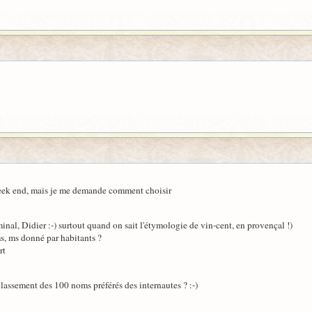
 week end, mais je me demande comment choisir
nal, Didier :-) surtout quand on sait l'étymologie de vin-cent, en provençal !)
s, ms donné par habitants ?
rt
lassement des 100 noms préférés des internautes ? :-)