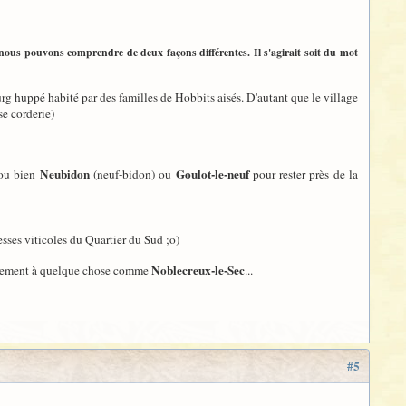
e nous pouvons comprendre de deux façons différentes. Il s'agirait soit du mot
g huppé habité par des familles de Hobbits aisés. D'autant que le village
se corderie)
Neubidon
Goulot-le-neuf
 ou bien
(neuf-bidon) ou
pour rester près de la
esses viticoles du Quartier du Sud ;o)
Noblecreux-le-Sec
oucement à quelque chose comme
...
#5