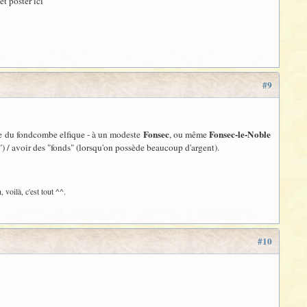
et poster ici
#9
Fonsec
Fonsec-le-Noble
te du fondcombe elfique - à un modeste
, ou même
!") / avoir des "fonds" (lorsqu'on possède beaucoup d'argent).
voilà, c'est tout ^^.
#10