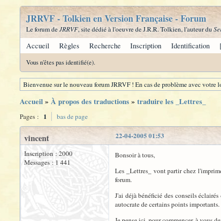
JRRVF - Tolkien en Version Française - Forum
Le forum de
JRRVF
, site dédié à l'oeuvre de J.R.R. Tolkien, l'auteur du
Se
Accueil
Règles
Recherche
Inscription
Identification
Vous n'êtes pas identifié(e).
Bienvenue sur le nouveau forum JRRVF ! En cas de problème avec votre lo
Accueil
»
À propos des traductions
»
traduire les _Lettres_
1
Pages :
bas de page
22-04-2005 01:53
vincent
Inscription : 2000
Bonsoir à tous,
Messages : 1 441
Les _Lettres_ vont partir chez l'imprime
forum.
J'ai déjà bénéficié des conseils éclair
autocrate de certains points importants.
Je pense ici, pour commencer, à vous de