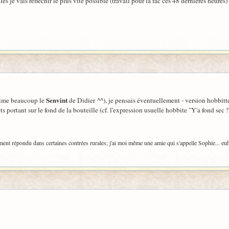
 je vais réfléchir le plus vite possible (travail pour la fac ces 48 dernières heures) 
Senvint
'aime beaucoup le
de Didier ^^), je pensais éventuellement - version hobbit
ts portant sur le fond de la bouteille (cf. l'expression usuelle hobbite "Y'a fond sec 
ent répondu dans certaines contrées rurales; j'ai moi même une amie qui s'appelle Sophie... euh, 