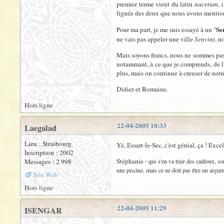
premier terme vient du latin
nucetum
, 
lignée des deux que nous avons mentio
Se
Pour ma part, je me suis essayé à un "
ne vais pas appeler une ville
Senvint
, n
Mais soyons francs, nous ne sommes pas d
notammant, à ce que je comprends, de l
plus, mais on continue à creuser de notr
Didier et Romaine.
Hors ligne
22-04-2005 10:33
Laegalad
Lieu : Strasbourg
Yé, Essart-le-Sec, c'est génial, ça ! Ex
Inscription : 2002
Stéphanie -
Messages : 2 998
qui s'en va trier des cailloux, s
une piscine, mais ce ne doit pas être un argum
Site Web
Hors ligne
22-04-2005 11:29
ISENGAR