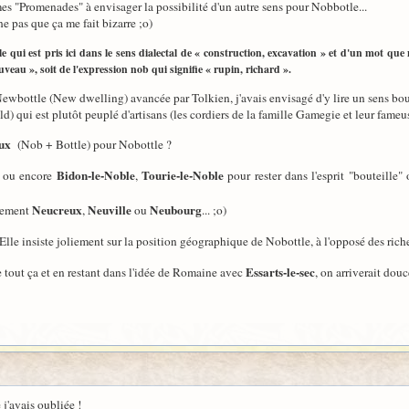
s "Promenades" à envisager la possibilité d'un autre sens pour Nobbotle...
e pas que ça me fait bizarre ;o)
 qui est pris ici dans le sens dialectal de « construction, excavation » et d'un mot qu
veau », soit de l'expression nob qui signifie « rupin, richard ».
ewbottle (New dwelling) avancée par Tolkien, j'avais envisagé d'y lire un sens bour
d) qui est plutôt peuplé d'artisans (les cordiers de la famille Gamegie et leur fameu
ux
(Nob + Bottle) pour Nobottle ?
Bidon-le-Noble
Tourie-le-Noble
.. ou encore
,
pour rester dans l'esprit "bouteille"
Neucreux
Neuville
Neubourg
alement
,
ou
... ;o)
Elle insiste joliement sur la position géographique de Nobottle, à l'opposé des rich
Essarts-le-sec
e tout ça et en restant dans l'idée de Romaine avec
, on arriverait d
 j'avais oubliée !