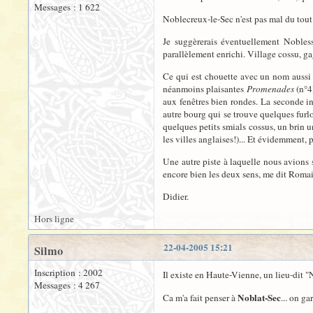
Messages : 1 622
Noblecreux-le-Sec n'est pas mal du tout
Je suggèrerais éventuellement Noblessa
parallèlement enrichi. Village cossu, gag
Ce qui est chouette avec un nom aussi é
néanmoins plaisantes
Promenades
(n°4)
aux fenêtres bien rondes. La seconde in
autre bourg qui se trouve quelques furlon
quelques petits smials cossus, un brin u
les villes anglaises!)... Et évidemment, 
Une autre piste à laquelle nous avions s
encore bien les deux sens, me dit Romain
Didier.
Hors ligne
22-04-2005 15:21
Silmo
Inscription : 2002
Il existe en Haute-Vienne, un lieu-dit 
Messages : 4 267
Noblat-Sec
Ca m'a fait penser à
... on ga