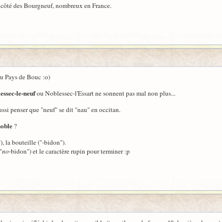
u côté des Bourgneuf, nombreux en France.
u Pays de Bouc :o)
essec-le-neuf
ou Noblessec-l'Essart ne sonnent pas mal non plus...
ussi penser que "neuf" se dit "nau" en occitan.
noble
?
, la bouteille ("-bidon").
"
no
-bidon") et le caractère rupin pour terminer :p