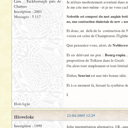
Lieu : Tuckborough près de
Je m'étais modestement aventuré dans me
Chartres
Je me cite moi-même - et je ne vous cach
Inscription : 2001
Messages : 5 117
Nobottle est composé du mot anglais bottle
no, une contraction dialectale de new « nou
Et donc, au delà de la contraction de N
voisin est celui de Champtoron (Tighfiel
Noblecre
Que penseriez-vous, alors, de
Bourg-rupin
Et en dérivant un peu :
.
proposition de Tolkien dans le
Guide
.
Ou alors tout simplement et tout littér
Senvint
Didier,
est une très bonne idée. 
Et à ce moment là, faisant la synthèse d
I.
Hors ligne
22-04-2005 12:29
Hisweloke
Inscription : 1999
Jolie interprétation alternative, J.R., que