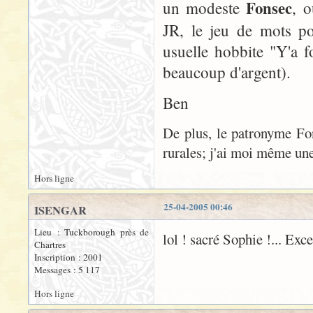
Fonsec
un modeste
, 
JR, le jeu de mots por
usuelle hobbite "Y'a f
beaucoup d'argent).
Ben
De plus, le patronyme Fon
rurales; j'ai moi même une 
Hors ligne
25-04-2005 00:46
ISENGAR
Lieu : Tuckborough près de
lol ! sacré Sophie !... Exc
Chartres
Inscription : 2001
Messages : 5 117
Hors ligne