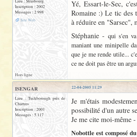
Lieu : Strasbourg
Yé, Essart-le-Sec, c'e
Inscription : 2002
Romaine :) Le tic des
Messages : 2 998
Site Web
à réduire en "Sarsec", m
Stéphanie -
qui s'en va
maniant une minipelle dans
que je me rende utile... c
ce ne doit pas être un arg
Hors ligne
22-04-2005 11:29
ISENGAR
Lieu : Tuckborough près de
Je m'étais modestemen
Chartres
possibilité d'un autre 
Inscription : 2001
Messages : 5 117
Je me cite moi-même - e
Nobottle est composé du m