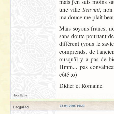
mais j'en suis moins sat
Senvint
une ville
, non 
ma douce me plaît bea
Mais soyons francs, no
sans doute pourtant de 
différent (vous le sav
comprends, de l'ancie
ousqu'il y a pas de b
Hmm... pas convaincan
côté ;o)
Didier et Romaine.
Hors ligne
22-04-2005 10:33
Laegalad