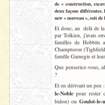
de « construction, exc
deux façons différentes. 
new « nouveau », soit de 
Et donc, au delà de l
par Tolkien, j'avais e
familles de Hobbits a
Champtoron (Tighfield) 
famille Gamegie et leu
Que penseriez-vous, a
?
Et en dérivant un peu 
le-Noble
pour rester d
Goulot-le-
bidon) ou