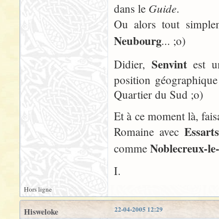
Guide
dans le
.
Ou alors tout simplem
Neubourg
... ;o)
Senvint
Didier,
est un
position géographique 
Quartier du Sud ;o)
Et à ce moment là, faisa
Essarts
Romaine avec
Noblecreux-le
comme
I.
Hors ligne
22-04-2005 12:29
Hisweloke