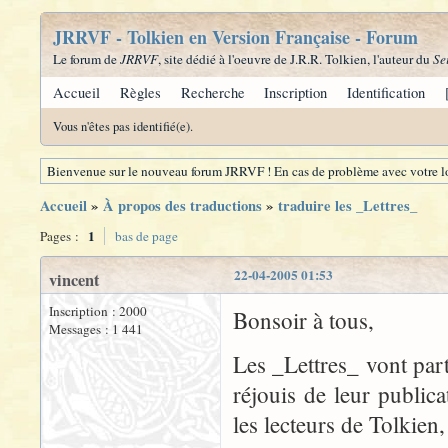
JRRVF - Tolkien en Version Française - Forum
Le forum de
JRRVF
, site dédié à l'oeuvre de J.R.R. Tolkien, l'auteur du
Se
Accueil
Règles
Recherche
Inscription
Identification
Vous n'êtes pas identifié(e).
Bienvenue sur le nouveau forum JRRVF ! En cas de problème avec votre lo
Accueil
»
À propos des traductions
»
traduire les _Lettres_
1
Pages :
bas de page
22-04-2005 01:53
vincent
Inscription : 2000
Bonsoir à tous,
Messages : 1 441
Les _Lettres_ vont part
réjouis de leur publica
les lecteurs de Tolkien,