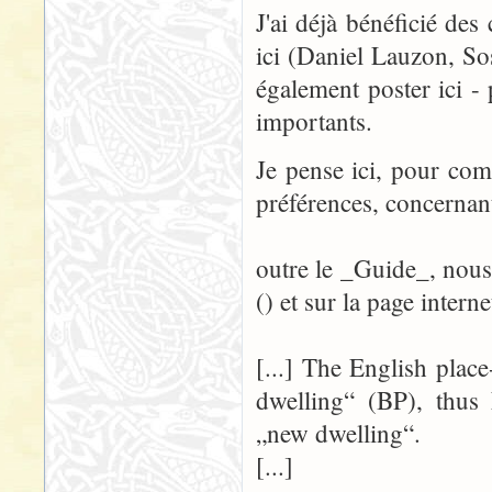
J'ai déjà bénéficié des
ici (Daniel Lauzon, So
également poster ici -
importants.
Je pense ici, pour co
préférences, concernant
outre le _Guide_, nous
() et sur la page intern
[...] The English plac
dwelling“ (BP), thus 
„new dwelling“.
[...]