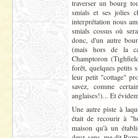
traverser un bourg to
smials et ses jolies 
interprétation nous am
smials cossus où serai
donc, d'un autre bour
(mais hors de la ca
Champtoron (Tighfield)
forêt, quelques petits 
leur petit "cottage" pr
savez, comme certain
anglaises!)... Et évide
Une autre piste à laqu
était de recourir à "
maison qu'à un établi
deux sens, me dit Romai