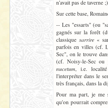
n'avait pas de taverne ;)
Sur cette base, Romain
-- Les "essarts" (ou "s
gagnés sur la forêt (
sarrire
classique
« sar
parfois en villes (cf.
Sec", on le trouve dans
(cf. Noisy-le-Sec ou 
nucetum
, i.e. local
l'interpréter dans le se
très français, dans la
Pour ma part, je me 
qu'on pourrait compre