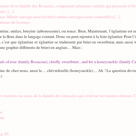
euse de la famille des Rosacées, comprenant plusieurs variétés qui poussent à l'état 
ines. […]
nce. Mûrier sauvage dont les fruits (mûres sauvages) sont comestibles.[…]
ineuses de la ronce.
antine, smilax, bruyère (arborescente), ou ronce. Bien. Maintenant, l’églantine est e
 la fleur, dans le langage courant. Donc on peut rajouter à la liste églantier. Pour l’i
’est que églantine et églantier se traduisent par brier ou sweetbriar, mais aussi
 une graphie différente de brier) en anglais… Mais :
inds of rose (family Rosaceae), chiefly sweetbrier , and for a honeysuckle (family
tine de chez nous, aussi le… chèvrefeuille (honeysuckle)… Ah ! La question devien
:)
rs violettes ou roses, de la famille des éricacées, qui croît sur les terrains siliceux
en
rre
p. 85.