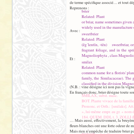
de terme spécifique associé… et tout dép
Reprenons :
brier
Related: Plant
or briar, name sometimes given an
widely used in the manufacture
Avec :
sweetbrier
Related: Plant
(ĕg´lentīn, -tēn) sweetbriar, o
fragrant foliage, and in the sp
Magnoliophyta , class Magnoliop
Et :
smilax
Related: Plant
common name for a florists' plan
family, the Similacaceae). The 
classified in the division Magnol
(N.B. : vine désigne ici non pas la vign
En français donc, brier désigne toute so
SMILAX, subst. masc.
BOT. Plante vivace de la famille 
Prononc. et Orth.: [smilaks]. Att
», lui-même empr. au gr. « nom d
184. QUEM. DDL t. 3. ZOLLI (P.). 
… Mais aussi, effectivement, la bruyère 
fleurs blanches ont une forte odeur de m
Mais rien n’empêche de traduire brier pa