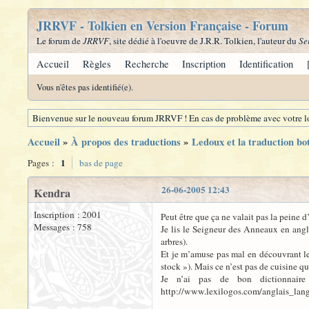
JRRVF - Tolkien en Version Française - Forum
Le forum de
JRRVF
, site dédié à l'oeuvre de J.R.R. Tolkien, l'auteur du
Se
Accueil
Règles
Recherche
Inscription
Identification
Vous n'êtes pas identifié(e).
Bienvenue sur le nouveau forum JRRVF ! En cas de problème avec votre lo
Accueil
»
À propos des traductions
»
Ledoux et la traduction bo
1
Pages :
bas de page
26-06-2005 12:43
Kendra
Inscription : 2001
Peut être que ça ne valait pas la peine 
Messages : 758
Je lis le Seigneur des Anneaux en angla
arbres).
Et je m’amuse pas mal en découvrant les
stock »). Mais ce n’est pas de cuisine qu
Je n’ai pas de bon dictionnaire
http://www.lexilogos.com/anglais_lan