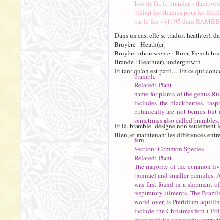
Issu de l'a. fr. brander « flambo
brûlait les champs pour les ferti
par le feu » (1195 dans BAMBE
Dans un cas, elle se traduit heath(er), d
Bruyère : Heath(er)
Bruyère arborescente : Brier, French brier
Brande : Heath(er), undergrowth
Et tant qu’on est parti… En ce qui concer
bramble
Related: Plant
name for plants of the genus Rub
includes the blackberries, rasp
botanically are not berries but
sometimes also called brambles.
Et là, bramble désigne non seulement les
Bien, et maintenant les différences entre
fern
Section: Common Species
Related: Plant
The majority of the common livi
(pinnae) and smaller pinnules. A
was first found in a shipment o
respiratory ailments. The Brazi
world over, is Pteridium aquili
include the Christmas fern ( Pol
characteristic vegetative repro