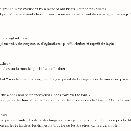
e ground were overriden by a maze of old briars” (et non pas briers)
 jusqu’à terre étaient chevauchées par un enchevêtrement de vieux églantiers » p 
ar and eglantine »
éjà un voile de bruyères et d’églantines” p 699 Herbes et ragoût de lapin
ather »
loches sur la brande” p 144 La vielle forêt
duit “brande » par « undergrowth », ce qui est de la végétation de sous-bois, pas e
the woods and heather-covered slopes towards the ford »
’est, parmi les bois et les pentes couvertes de bruyères vers le Gué” p 235 Fuite vers
hoses.
cken qui sont toutes les deux des fougères, mais je n’ai pas encore bien compris la
nces, les églantiers, les épines, la bruyère ou les fougères, ça m’aiderait bien !