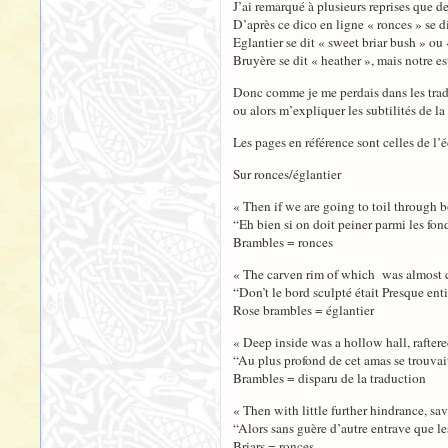
J’ai remarqué à plusieurs reprises que d
D’après ce dico en ligne « ronces » se d
Eglantier se dit « sweet briar bush » ou
Bruyère se dit « heather », mais notre e
Donc comme je me perdais dans les traduc
ou alors m’expliquer les subtilités de la
Les pages en référence sont celles de l
Sur ronces/églantier
« Then if we are going to toil through 
“Eh bien si on doit peiner parmi les fo
Brambles = ronces
« The carven rim of which was almost 
“Don’t le bord sculpté était Presque en
Rose brambles = églantier
« Deep inside was a hollow hall, rafte
“Au plus profond de cet amas se trouvai
Brambles = disparu de la traduction
« Then with little further hindrance, sa
“Alors sans guère d’autre entrave que l
Briars = ronces