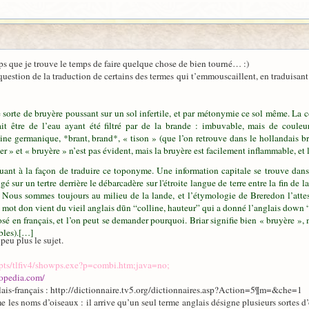
ps que je trouve le temps de faire quelque chose de bien tourné… :)
a question de la traduction de certains des termes qui t’emmouscaillent, en traduisan
sorte de bruyère poussant sur un sol infertile, et par métonymie ce sol même. La co
t être de l’eau ayant été filtré par de la brande : imbuvable, mais de couleu
ne germanique, *brant, brand*, « tison » (que l’on retrouve dans le hollandais br
ler » et « bruyère » n’est pas évident, mais la bruyère est facilement inflammable, 
t à la façon de traduire ce toponyme. Une information capitale se trouve dans
igé sur un tertre derrière le débarcadère sur l'étroite langue de terre entre la fin 
 Nous sommes toujours au milieu de la lande, et l’étymologie de Breredon l’atte
e mot don vient du vieil anglais dūn “colline, hauteur” qui a donné l’anglais down “
en français, et l’on peut se demander pourquoi. Briar signifie bien « bruyère », m
bles).[…]
eu plus le sujet.
scripts/tlfiv4/showps.exe?p=combi.htm;java=no;
opedia.com/
glais-français : http://dictionnaire.tv5.org/dictionnaires.asp?Action=5¶m=&che=1
les noms d’oiseaux : il arrive qu’un seul terme anglais désigne plusieurs sortes d’o