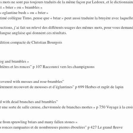
es mots ne sont pas toujours traduits de la même façon par Ledoux, et le dictionnaire
it « brier » ou « brambles »
 « eglantine bush » ou « brier »
stimé collègue Tirno, pense que « briar » peut aussi traduire la bruyère avec laquelle
tions, j’ai fait un relevé des différents usages des mêmes mots, pour vous demander
 langue anglaise qui donnent ces résultats.
’édition compacte de Christian Bourgois
bog and brambles »
ndrières et les ronces” p 107 Raccourci vers les champignons
covered with mosses and rose-brambles”
tièrement recouvert de mousses et d’églantines” p 699 Herbes et ragût de lapin
red with dead branches and brambles”
t une sorte de salle creuse, chevronnée de branches mortes » p 750 Voyage à la cro
ve from sprawling briars and many fallen stones »
es ronces rampantes et de nombreuses pierres éboulées” p 427 Le grand fleuve