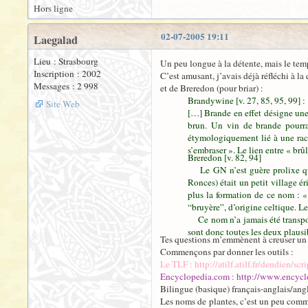
Hors ligne
02-07-2005 19:11
Laegalad
Lieu : Strasbourg
Un peu longue à la détente, mais le tem
Inscription : 2002
C’est amusant, j’avais déjà réfléchi à l
Messages : 2 998
et de Breredon (pour briar) :
Brandywine [v. 27, 85, 95, 99] :
Site Web
[…] Brande en effet désigne une 
brun. Un vin de brande pourrai
étymologiquement lié à une raci
s’embraser ». Le lien entre « brû
Breredon [v. 82, 94]
Le GN n’est guère prolixe quan
Ronces) était un petit village ér
plus la formation de ce nom : «
“bruyère”, d’origine celtique. L
Ce nom n’a jamais été transposé 
sont donc toutes les deux plausi
Tes questions m’emmènent à creuser un p
Commençons par donner les outils :
Le TLF : http://atilf.atilf.fr/dendien/
Encyclopedia.com : http://www.encycl
Bilingue (basique) français-anglais/an
Les noms de plantes, c’est un peu comme 