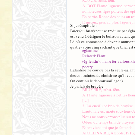
RONCE, subst. fém.
A. BOT. Plante ligneuse, sarment
nombreuses tiges portent des ép
En partic. Ronce des haies ou ro
P. méton., gén. au plur. Tiges ép
Si je récapitule :
Brier (ou briar) peut se traduire par égl
est venu à désigner le buisson autant que
Là où ça commence à devenir amusant, c
quatre (voire cinq sachant que briar est
eglantine
Related: Plant
(ĕg´lentīn) , name for various k
poetry.
Eglantine ne couvre pas la seule églan
des contraintes, de choisir ce qu’il veut 
On continu le débroussaillage :)
Je parlais de bruyère.
BRUYÈRE, subst. fém.
A. Plante ligneuse à petites fleu
[…]
3. J'ai cueilli ce brin de bruyère
L'automne est morte souviens-t'
Nous ne nous verrons plus sur te
Odeur du temps brin de bruyère
Et souviens-toi que je t'attends.
APOLLINAIRE, Alcools, 1913, 