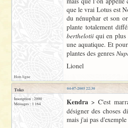
mais que l’on appelle
que le vrai Lotus est N
du nénuphar et son ori
plante totalement diff
berthelotii
qui en plus 
une aquatique. Et pour
Nuph
plantes des genres
Lionel
Hors ligne
04-07-2005 22:30
Toko
Inscription : 2000
Kendra
> C'est marra
Messages : 1 164
désigner des choses dif
mais j'ai pas d'exemple 