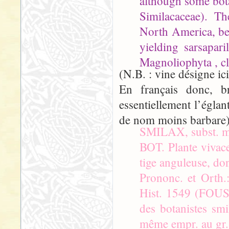
although some bota
Similacaceae). Th
North America, bel
yielding sarsapari
Magnoliophyta , cla
(N.B. : vine désigne ic
En français donc, br
essentiellement l’églan
de nom moins barbare)
SMILAX, subst. m
BOT. Plante vivace 
tige anguleuse, don
Prononc. et Orth.
Hist. 1549 (FOUSC
des botanistes smi
même empr. au gr.