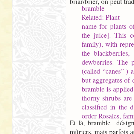
briar/brier, on peut tra
bramble
Related: Plant
name for plants o
the juice]. This 
family), with repr
the blackberries,
dewberries. The p
(called “canes” ) a
but aggregates of 
bramble is applie
thorny shrubs are
classified in the
order Rosales, fam
Et là, bramble désign
mûriers, mais parfois a