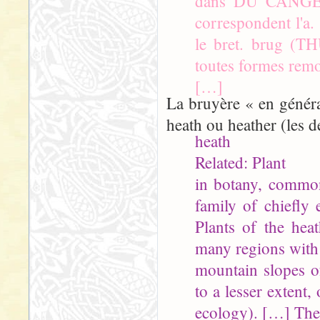
dans DU CANGE. B
correspondent l'a. 
le bret. brug (
toutes formes remo
[…]
La bruyère « en général
heath ou heather (les d
heath
Related: Plant
in botany, commo
family of chiefly 
Plants of the heat
many regions with 
mountain slopes o
to a lesser extent,
ecology). […] Th