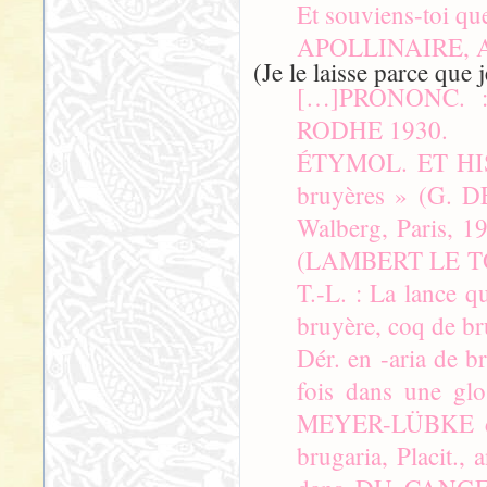
Et souviens-toi que
APOLLINAIRE, Alc
(Je le laisse parce que j
[…]PRONONC. :
RODHE 1930.
ÉTYMOL. ET HIST.
bruyères » (G. 
Walberg, Paris, 1
(LAMBERT LE TOR
T.-L. : La lance q
bruyère, coq de br
Dér. en -aria de br
fois dans une glo
MEYER-LÜBKE dans
brugaria, Placit., 