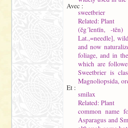
Avec :
sweetbrier
Related: Plant
(ĕg´lentīn, -tē
Lat.,=needle], wil
and now naturaliz
foliage, and in th
which are followe
Sweetbrier is cla
Magnoliopsida, ord
Et :
smilax
Related: Plant
common name for 
Asparagus and Smila