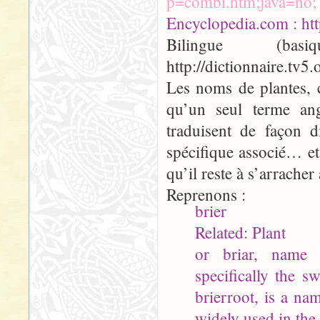
p=combi.htm;java=no;
Encyclopedia.com : ht
Bilingue (basiqu
http://dictionnaire.tv
Les noms de plantes, 
qu’un seul terme ang
traduisent de façon d
spécifique associé… e
qu’il reste à s’arracher 
Reprenons :
brier
Related: Plant
or briar, name 
specifically the s
brierroot, is a na
widely used in th