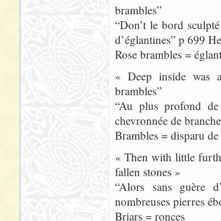
brambles”
“Don’t le bord sculpté
d’églantines” p 699 Her
Rose brambles = églant
« Deep inside was a
brambles”
“Au plus profond de 
chevronnée de branche
Brambles = disparu de 
« Then with little fur
fallen stones »
“Alors sans guère d
nombreuses pierres éb
Briars = ronces