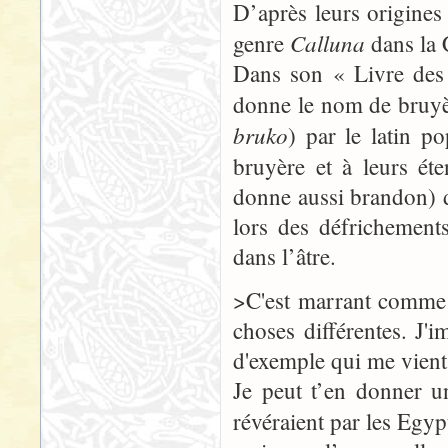
D’après leurs origines
Calluna
genre
dans la
Dans son « Livre des 
donne le nom de bruy
bruko
) par le latin p
bruyère et à leurs é
donne aussi brandon) d
lors des défrichements
dans l’âtre.
>C'est marrant comme 
choses différentes. J'i
d'exemple qui me vient à
Je peut t’en donner u
révéraient par les Egy