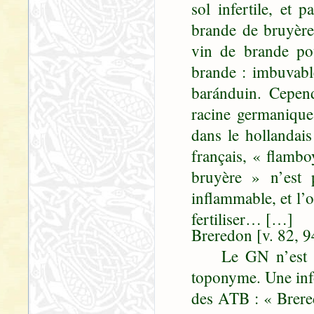
sol infertile, et
brande de bruyère,
vin de brande pou
brande : imbuvabl
baránduin. Cepen
racine germanique
dans le hollandai
français, « flambo
bruyère » n’est 
inflammable, et l’
fertiliser… […]
Breredon [v. 82, 9
Le GN n’est guèr
toponyme. Une info
des ATB : « Brere