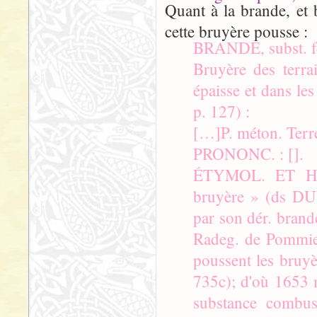
Quant à la brande, et 
cette bruyère pousse :
BRANDE, subst. 
Bruyère des terra
épaisse et dans l
p. 127) :
[…]P. méton. Terre
PRONONC. : [].
ÉTYMOL. ET HIST
bruyère » (ds DU 
par son dér. bran
Radeg. de Pommie
poussent les bruy
735c); d'où 1653 m
substance combus