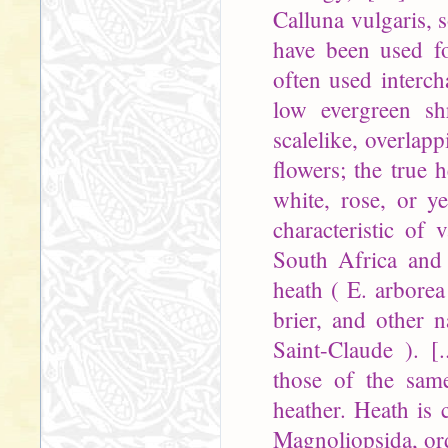
Calluna vulgaris, s
have been used f
often used interc
low evergreen sh
scalelike, overlap
flowers; the true 
white, rose, or y
characteristic of
South Africa and 
heath ( E. arborea 
brier, and other 
Saint-Claude ). [.
those of the same
heather. Heath is 
Magnoliopsida, ord