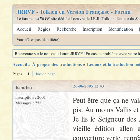
JRRVF - Tolkien en Version Française - Forum
Le forum de
JRRVF
, site dédié à l'oeuvre de J.R.R. Tolkien, l'auteur du
Se
Accueil
Règles
Recherche
Inscription
Identification
Vous n'êtes pas identifié(e).
Bienvenue sur le nouveau forum JRRVF ! En cas de problème avec votre lo
Accueil
»
À propos des traductions
»
Ledoux et la traduction bo
1
Pages :
bas de page
26-06-2005 12:43
Kendra
Inscription : 2001
Peut être que ça ne val
Messages : 758
pis. Au moins Vallis e
Je lis le Seigneur des
vieille édition alle
couverture verte, repré