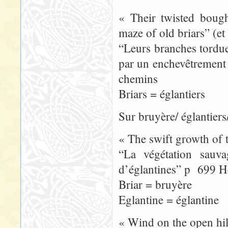
« Their twisted boug
maze of old briars” (et
“Leurs branches tordue
par un enchevêtrement 
chemins
Briars = églantiers
Sur bruyère/ églantiers
« The swift growth of t
“La végétation sauva
d’églantines” p 699 He
Briar = bruyère
Eglantine = églantine
« Wind on the open hill