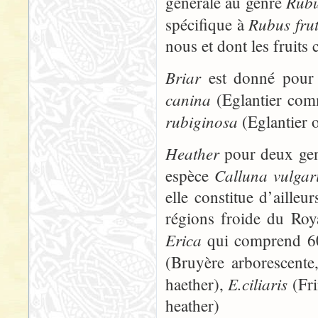
Rub
générale au genre
Rubus frut
spécifique à
nous et dont les fruits
Briar
est donné pour
canina
(Eglantier co
rubiginosa
(Eglantier 
Heather
pour deux gen
Calluna vulgar
espèce
elle constitue d’aille
régions froide du Roy
Erica
qui comprend 60
(Bruyère arborescente
E.ciliaris
haether),
(Fri
heather)