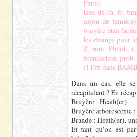
Paris).
Issu de l'a. fr. b
rayon de lumière)
bruyère était faci
les champs pour les
Z. rom. Philol., t
brandarium prob. 
(1195 dans BAMB
Dans un cas, elle se 
récapitulant ? En récapi
Bruyère : Heath(er)
Bruyère arborescente : 
Brande : Heath(er), u
Et tant qu’on est pa