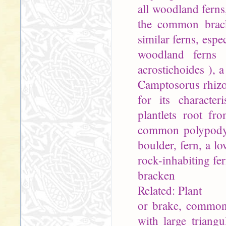
all woodland ferns
the common brack
similar ferns, espe
woodland ferns 
acrostichoides ), 
Camptosorus rhizo
for its character
plantlets root fr
common polypody (
boulder, fern, a l
rock-inhabiting fe
bracken
Related: Plant
or brake, common 
with large triang