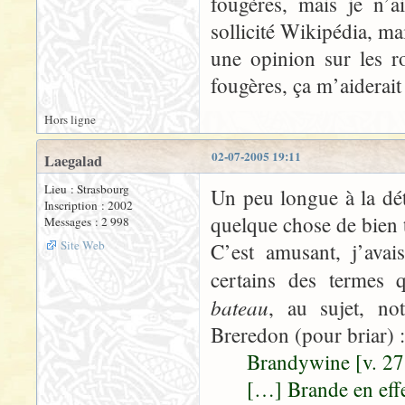
fougères, mais je n’a
sollicité Wikipédia, m
une opinion sur les ro
fougères, ça m’aiderait
Hors ligne
02-07-2005 19:11
Laegalad
Lieu : Strasbourg
Un peu longue à la dét
Inscription : 2002
quelque chose de bien
Messages : 2 998
Site Web
C’est amusant, j’avai
certains des termes 
bateau
, au sujet, n
Breredon (pour briar) :
Brandywine [v. 27,
[…] Brande en effe