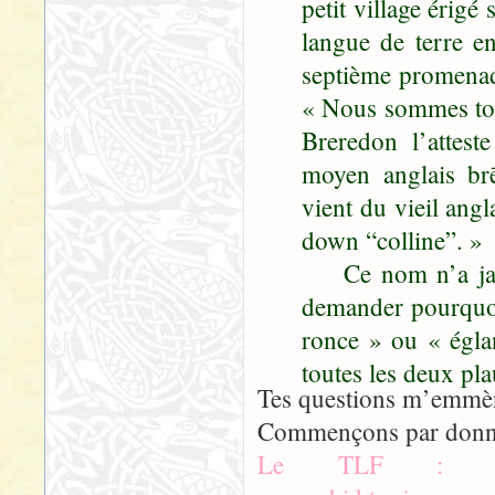
petit village érigé 
langue de terre en
septième promenad
« Nous sommes touj
Breredon l’attest
moyen anglais brē
vient du vieil angl
down “colline”. »
Ce nom n’a jamais
demander pourquoi.
ronce » ou « églan
toutes les deux pl
Tes questions m’emmène
Commençons par donner
Le TLF : http://atil