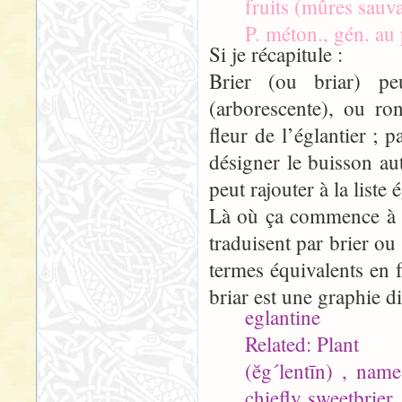
fruits (mûres sauv
P. méton., gén. au 
Si je récapitule :
Brier (ou briar) pe
(arborescente), ou ron
fleur de l’églantier ;
désigner le buisson au
peut rajouter à la liste 
Là où ça commence à de
traduisent par brier ou
termes équivalents en 
briar est une graphie d
eglantine
Related: Plant
(ĕg´lentīn) , nam
chiefly sweetbrier 