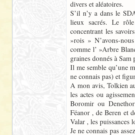
divers et aléatoires.
S’il n’y a dans le SDA 
lieux sacrés. Le rôl
concentrant les savoir
»rois » N’avons-nous 
comme l’ »Arbre Blanc 
graines donnés à Sam 
Il me semble qu’une mu
ne connais pas) et figu
A mon avis, Tolkien a
les actes ou agisseme
Boromir ou Denethor 
Fëanor , de Beren et de
Valar , les puissances 
Je ne connais pas assez