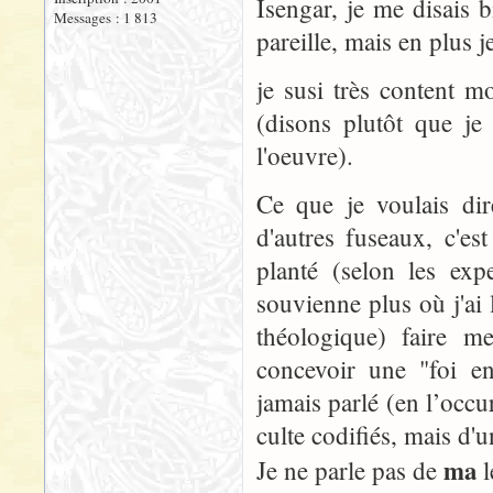
Isengar, je me disais 
Messages : 1 813
pareille, mais en plus je
je susi très content m
(disons plutôt que je 
l'oeuvre).
Ce que je voulais dir
d'autres fuseaux, c'es
planté (selon les ex
souvienne plus où j'ai 
théologique) faire m
concevoir une "foi en
jamais parlé (en l’occur
culte codifiés, mais d'u
ma
Je ne parle pas de
l