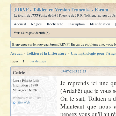
JRRVF - Tolkien en Version Française - Forum
Le forum de
JRRVF
, site dédié à l'oeuvre de J.R.R. Tolkien, l'auteur du
Se
Accueil
Règles
Recherche
Inscription
Identification
Vous n'êtes pas identifié(e).
Bienvenue sur le nouveau forum JRRVF ! En cas de problème avec votre lo
Accueil
»
Tolkien et la Littérature
»
Une mythologie pour l'Angl
1
Pages :
bas de page
09-07-2003 12:53
Cedric
Lieu : Près de Lille
Je reprends ici une qu
Inscription : 1999
(Ardalië) que je vous s
Messages : 6 026
On le sait, Tolkien a 
Webmestre de JRRVF
Site Web
Mainteant que nous a
pensez-vous qu'il ait ré