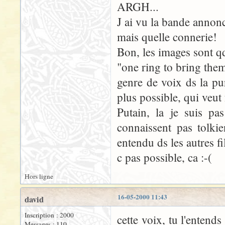
ARGH...
J ai vu la bande annonc
mais quelle connerie!
Bon, les images sont q
"one ring to bring them 
genre de voix ds la pu
plus possible, qui veut f
Putain, la je suis pa
connaissent pas tolki
entendu ds les autres f
c pas possible, ca :-(
Hors ligne
16-05-2000 11:43
david
Inscription : 2000
cette voix, tu l'entends
Messages : 110