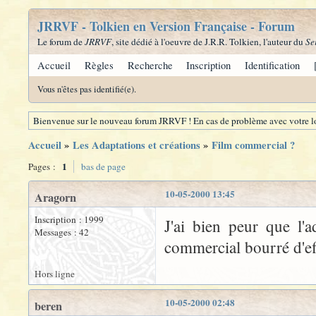
JRRVF - Tolkien en Version Française - Forum
Le forum de
JRRVF
, site dédié à l'oeuvre de J.R.R. Tolkien, l'auteur du
Se
Accueil
Règles
Recherche
Inscription
Identification
Vous n'êtes pas identifié(e).
Bienvenue sur le nouveau forum JRRVF ! En cas de problème avec votre lo
Accueil
»
Les Adaptations et créations
»
Film commercial ?
1
Pages :
bas de page
10-05-2000 13:45
Aragorn
Inscription : 1999
J'ai bien peur que l'
Messages : 42
commercial bourré d'eff
Hors ligne
10-05-2000 02:48
beren