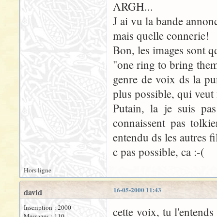
ARGH...
J ai vu la bande annonc
mais quelle connerie!
Bon, les images sont q
"one ring to bring them 
genre de voix ds la pu
plus possible, qui veut f
Putain, la je suis pa
connaissent pas tolki
entendu ds les autres f
c pas possible, ca :-(
Hors ligne
16-05-2000 11:43
david
Inscription : 2000
cette voix, tu l'entends
Messages : 110