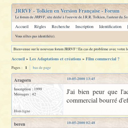
JRRVF - Tolkien en Version Française - Forum
Le forum de
JRRVF
, site dédié à l'oeuvre de J.R.R. Tolkien, l'auteur du
Se
Accueil
Règles
Recherche
Inscription
Identification
Vous n'êtes pas identifié(e).
Bienvenue sur le nouveau forum JRRVF ! En cas de problème avec votre lo
Accueil
»
Les Adaptations et créations
»
Film commercial ?
1
Pages :
bas de page
10-05-2000 13:45
Aragorn
Inscription : 1999
J'ai bien peur que l'
Messages : 42
commercial bourré d'eff
Hors ligne
10-05-2000 02:48
beren