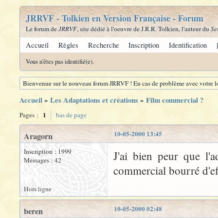
JRRVF - Tolkien en Version Française - Forum
Le forum de
JRRVF
, site dédié à l'oeuvre de J.R.R. Tolkien, l'auteur du
Se
Accueil
Règles
Recherche
Inscription
Identification
Vous n'êtes pas identifié(e).
Bienvenue sur le nouveau forum JRRVF ! En cas de problème avec votre lo
Accueil
»
Les Adaptations et créations
»
Film commercial ?
1
Pages :
bas de page
10-05-2000 13:45
Aragorn
Inscription : 1999
J'ai bien peur que l'
Messages : 42
commercial bourré d'eff
Hors ligne
10-05-2000 02:48
beren