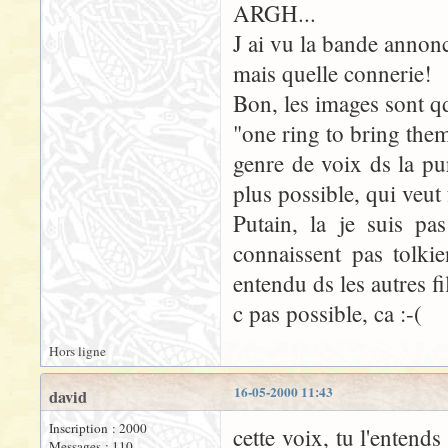
ARGH...
J ai vu la bande annonc
mais quelle connerie!
Bon, les images sont q
"one ring to bring them 
genre de voix ds la pu
plus possible, qui veut f
Putain, la je suis pa
connaissent pas tolki
entendu ds les autres f
c pas possible, ca :-(
Hors ligne
16-05-2000 11:43
david
Inscription : 2000
cette voix, tu l'entends
Messages : 110