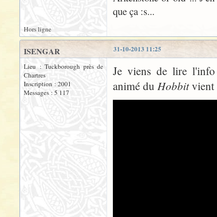
que ça :s...
Hors ligne
31-10-2013 11:25
ISENGAR
Lieu : Tuckborough près de
Je viens de lire l'in
Chartres
Hobbit
animé du
vient
Inscription : 2001
Messages : 5 117