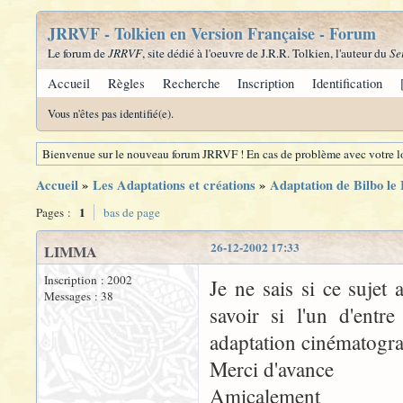
JRRVF - Tolkien en Version Française - Forum
Le forum de
JRRVF
, site dédié à l'oeuvre de J.R.R. Tolkien, l'auteur du
Se
Accueil
Règles
Recherche
Inscription
Identification
Vous n'êtes pas identifié(e).
Bienvenue sur le nouveau forum JRRVF ! En cas de problème avec votre lo
Accueil
»
Les Adaptations et créations
»
Adaptation de Bilbo le
1
Pages :
bas de page
26-12-2002 17:33
LIMMA
Inscription : 2002
Je ne sais si ce sujet 
Messages : 38
savoir si l'un d'entr
adaptation cinématogra
Merci d'avance
Amicalement