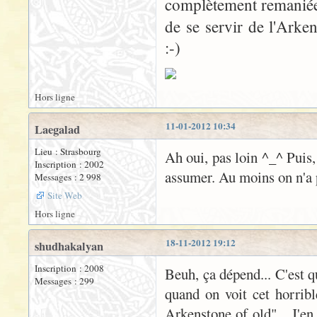
complètement remaniée 
de se servir de l'Arke
:-)
Hors ligne
11-01-2012 10:34
Laegalad
Lieu : Strasbourg
Ah oui, pas loin ^_^ Puis, 
Inscription : 2002
assumer. Au moins on n'a p
Messages : 2 998
Site Web
Hors ligne
18-11-2012 19:12
shudhakalyan
Inscription : 2008
Beuh, ça dépend... C'est 
Messages : 299
quand on voit cet horrible
Arkenstone of old"... J'e