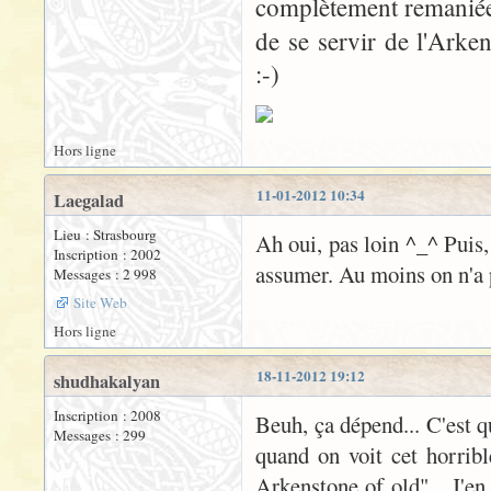
complètement remaniée 
de se servir de l'Arke
:-)
Hors ligne
11-01-2012 10:34
Laegalad
Lieu : Strasbourg
Ah oui, pas loin ^_^ Puis, 
Inscription : 2002
assumer. Au moins on n'a p
Messages : 2 998
Site Web
Hors ligne
18-11-2012 19:12
shudhakalyan
Inscription : 2008
Beuh, ça dépend... C'est 
Messages : 299
quand on voit cet horrible
Arkenstone of old"... J'e