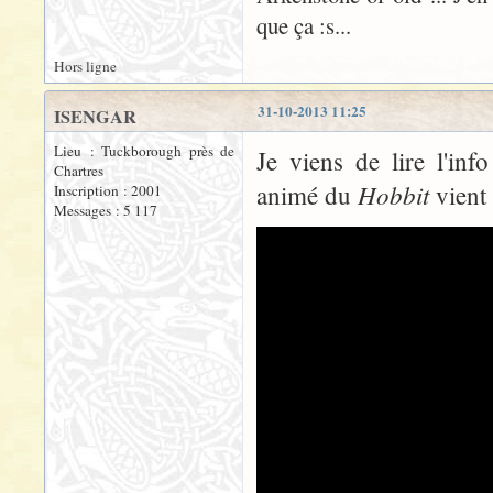
que ça :s...
Hors ligne
31-10-2013 11:25
ISENGAR
Lieu : Tuckborough près de
Je viens de lire l'in
Chartres
Hobbit
animé du
vient
Inscription : 2001
Messages : 5 117