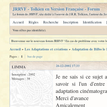
JRRVF - Tolkien en Version Française - Forum
Le forum de
JRRVF
, site dédié à l'oeuvre de J.R.R. Tolkien, l'auteur du
Se
Accueil
Règles
Recherche
Inscription
Identification
Vous n'êtes pas identifié(e).
Bienvenue sur le nouveau forum JRRVF ! En cas de problème avec votre lo
Accueil
»
Les Adaptations et créations
»
Adaptation de Bilbo le
1
Pages :
bas de page
26-12-2002 17:33
LIMMA
Inscription : 2002
Je ne sais si ce sujet 
Messages : 38
savoir si l'un d'entr
adaptation cinématogra
Merci d'avance
Amicalement