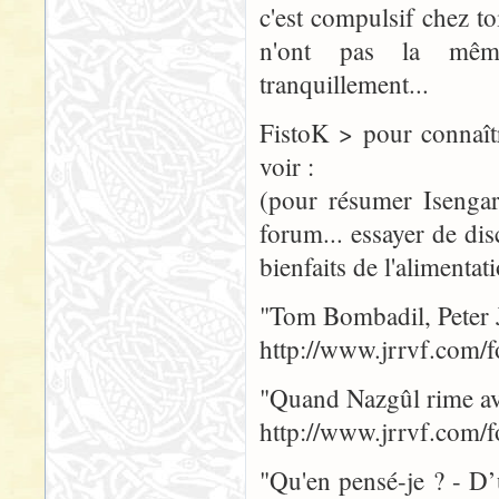
c'est compulsif chez to
n'ont pas la même
tranquillement...
FistoK > pour connaîtr
voir :
(pour résumer Isengar
forum... essayer de dis
bienfaits de l'alimenta
"Tom Bombadil, Peter 
http://www.jrrvf.com
"Quand Nazgûl rime av
http://www.jrrvf.com
"Qu'en pensé-je ? - D