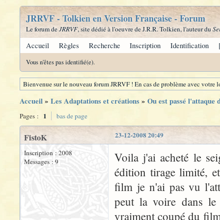
JRRVF - Tolkien en Version Française - Forum
Le forum de
JRRVF
, site dédié à l'oeuvre de J.R.R. Tolkien, l'auteur du
Se
Accueil
Règles
Recherche
Inscription
Identification
Vous n'êtes pas identifié(e).
Bienvenue sur le nouveau forum JRRVF ! En cas de problème avec votre lo
Accueil
»
Les Adaptations et créations
»
Ou est passé l'attaque d
1
Pages :
bas de page
23-12-2008 20:49
FistoK
Inscription : 2008
Voila j'ai acheté le 
Messages : 9
édition tirage limité,
film je n'ai pas vu l'a
peut la voire dans le
vraiment coupé du film