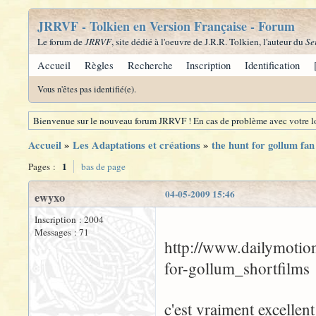
JRRVF - Tolkien en Version Française - Forum
Le forum de
JRRVF
, site dédié à l'oeuvre de J.R.R. Tolkien, l'auteur du
Se
Accueil
Règles
Recherche
Inscription
Identification
Vous n'êtes pas identifié(e).
Bienvenue sur le nouveau forum JRRVF ! En cas de problème avec votre lo
Accueil
»
Les Adaptations et créations
»
the hunt for gollum fan
1
Pages :
bas de page
04-05-2009 15:46
ewyxo
Inscription : 2004
Messages : 71
http://www.dailymotio
for-gollum_shortfilms
c'est vraiment excellent