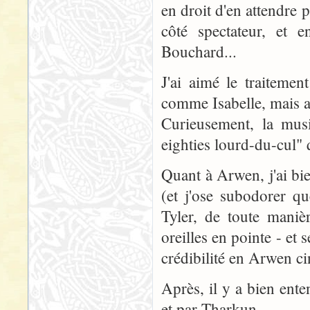
en droit d'en attendre 
côté spectateur, et e
Bouchard...
J'ai aimé le traiteme
comme Isabelle, mais aus
Curieusement, la mus
eighties lourd-du-cul" q
Quant à Arwen, j'ai bie
(et j'ose subodorer q
Tyler, de toute mani
oreilles en pointe - et 
crédibilité en Arwen c
Après, il y a bien ente
et par Tharkun.