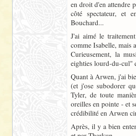
en droit d'en attendre 
côté spectateur, et e
Bouchard...
J'ai aimé le traiteme
comme Isabelle, mais aus
Curieusement, la mus
eighties lourd-du-cul" q
Quant à Arwen, j'ai bie
(et j'ose subodorer q
Tyler, de toute mani
oreilles en pointe - et 
crédibilité en Arwen c
Après, il y a bien ente
et par Tharkun.