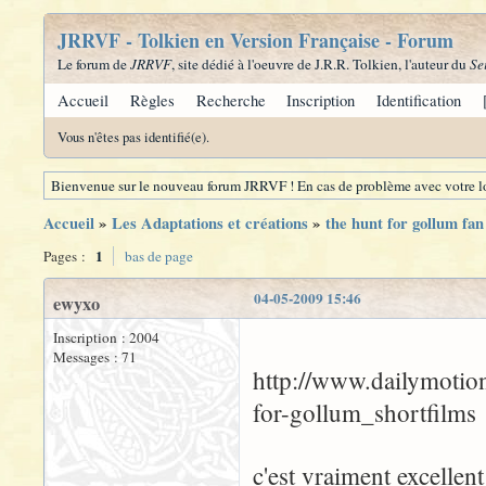
JRRVF - Tolkien en Version Française - Forum
Le forum de
JRRVF
, site dédié à l'oeuvre de J.R.R. Tolkien, l'auteur du
Se
Accueil
Règles
Recherche
Inscription
Identification
Vous n'êtes pas identifié(e).
Bienvenue sur le nouveau forum JRRVF ! En cas de problème avec votre lo
Accueil
»
Les Adaptations et créations
»
the hunt for gollum fan
1
Pages :
bas de page
04-05-2009 15:46
ewyxo
Inscription : 2004
Messages : 71
http://www.dailymotio
for-gollum_shortfilms
c'est vraiment excellent