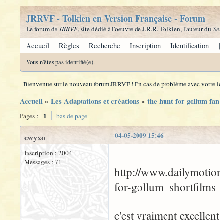
JRRVF - Tolkien en Version Française - Forum
Le forum de
JRRVF
, site dédié à l'oeuvre de J.R.R. Tolkien, l'auteur du
Se
Accueil
Règles
Recherche
Inscription
Identification
Vous n'êtes pas identifié(e).
Bienvenue sur le nouveau forum JRRVF ! En cas de problème avec votre lo
Accueil
»
Les Adaptations et créations
»
the hunt for gollum fan
1
Pages :
bas de page
04-05-2009 15:46
ewyxo
Inscription : 2004
Messages : 71
http://www.dailymotio
for-gollum_shortfilms
c'est vraiment excellent