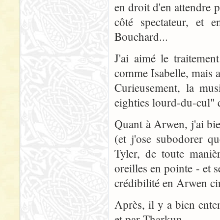
en droit d'en attendre 
côté spectateur, et e
Bouchard...
J'ai aimé le traiteme
comme Isabelle, mais aus
Curieusement, la mus
eighties lourd-du-cul" q
Quant à Arwen, j'ai bie
(et j'ose subodorer q
Tyler, de toute mani
oreilles en pointe - et 
crédibilité en Arwen c
Après, il y a bien ente
et par Tharkun.