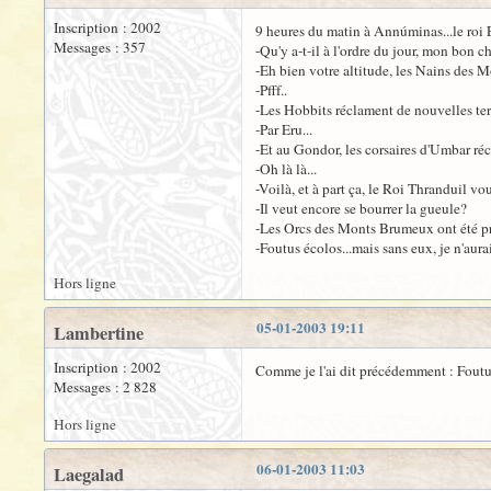
Inscription : 2002
9 heures du matin à Annúminas...le roi E
Messages : 357
-Qu'y a-t-il à l'ordre du jour, mon bon 
-Eh bien votre altitude, les Nains des 
-Pfff..
-Les Hobbits réclament de nouvelles terr
-Par Eru...
-Et au Gondor, les corsaires d'Umbar ré
-Oh là là...
-Voilà, et à part ça, le Roi Thranduil v
-Il veut encore se bourrer la gueule?
-Les Orcs des Monts Brumeux ont été pre
-Foutus écolos...mais sans eux, je n'aur
Hors ligne
05-01-2003 19:11
Lambertine
Inscription : 2002
Comme je l'ai dit précédemment : Foutu 
Messages : 2 828
Hors ligne
06-01-2003 11:03
Laegalad