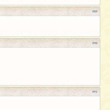
#89
#90
#91