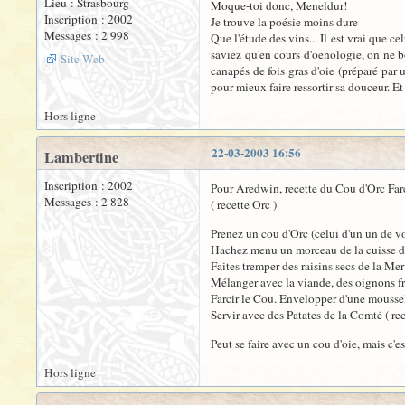
Lieu : Strasbourg
Moque-toi donc, Meneldur!
Inscription : 2002
Je trouve la poésie moins dure
Messages : 2 998
Que l'étude des vins... Il est vrai que c
saviez qu'en cours d'oenologie, on ne b
Site Web
canapés de fois gras d'oie (préparé par 
pour mieux faire ressortir sa douceur. Et
Hors ligne
22-03-2003 16:56
Lambertine
Inscription : 2002
Pour Aredwin, recette du Cou d'Orc Farc
Messages : 2 828
( recette Orc )
Prenez un cou d'Orc (celui d'un un de vo
Hachez menu un morceau de la cuisse du
Faites tremper des raisins secs de la Me
Mélanger avec la viande, des oignons frit
Farcir le Cou. Envelopper d'une mousselin
Servir avec des Patates de la Comté ( rec
Peut se faire avec un cou d'oie, mais c'e
Hors ligne