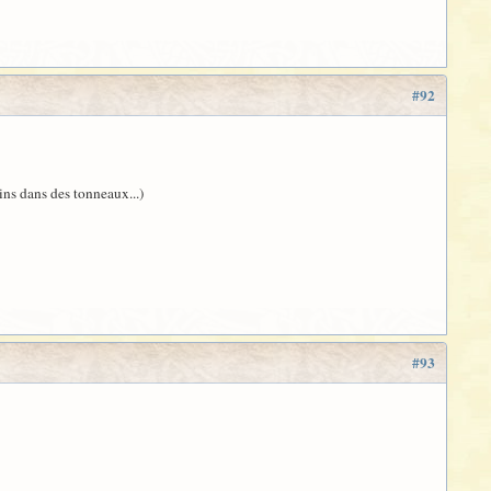
#92
ains dans des tonneaux...)
#93