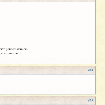
erve pour ces derniers.
je retourne au lit.
#78
#79