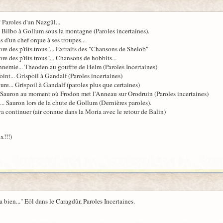
? Paroles d'un Nazgûl...
 Bilbo à Gollum sous la montagne (Paroles incertaines).
es d'un chef orque à ses troupes...
ncore des p'tits trous"... Extraits des "Chansons de Shelob"
core des p'tits trous"... Chansons de hobbits...
nnemie... Theoden au gouffre de Helm (Paroles Incertaines)
 point... Grispoil à Gandalf (Paroles incertaines)
re... Grispoil à Gandalf (paroles plus que certaines)
... Sauron au moment où Frodon met l'Anneau sur Orodruin (Paroles incertaines)
... Sauron lors de la chute de Gollum (Dernières paroles).
 va continuer (air connue dans la Moria avec le retour de Balin)
x!!!)
va bien..." Eöl dans le Caragdûr, Paroles Incertaines.