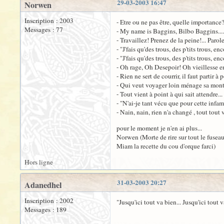
29-03-2003 16:47
Norwen
Inscription : 2003
- Etre ou ne pas être, quelle importance
Messages : 77
- My name is Baggins, Bilbo Baggins....
- Travaillez! Prenez de la peine!... Parol
- "J'fais qu'des trous, des p'tits trous, e
- "J'fais qu'des trous, des p'tits trous, en
- Oh rage, Oh Desepoir! Oh vieillesse e
- Rien ne sert de courrir, il faut partir à
- Qui veut voyager loin ménage sa montu
- Tout vient à point à qui sait attendre
- "N'ai-je tant vécu que pour cette infam
- Nain, nain, rien n'a changé , tout tout
pour le moment je n'en ai plus...
Norwen (Morte de rire sur tout le fuseau
Miam la recette du cou d'orque farci)
Hors ligne
31-03-2003 20:27
Adanedhel
Inscription : 2002
"Jusqu'ici tout va bien... Jusqu'ici tout 
Messages : 189