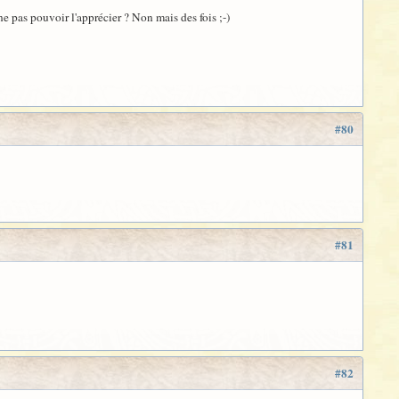
ne pas pouvoir l'apprécier ? Non mais des fois ;-)
#80
#81
#82