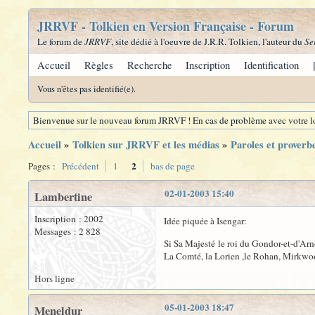
JRRVF - Tolkien en Version Française - Forum
Le forum de
JRRVF
, site dédié à l'oeuvre de J.R.R. Tolkien, l'auteur du
Se
Accueil
Règles
Recherche
Inscription
Identification
Vous n'êtes pas identifié(e).
Bienvenue sur le nouveau forum JRRVF ! En cas de problème avec votre lo
Accueil
»
Tolkien sur JRRVF et les médias
»
Paroles et proverb
2
Pages :
Précédent
1
bas de page
02-01-2003 15:40
Lambertine
Inscription : 2002
Idée piquée à Isengar:
Messages : 2 828
Si Sa Majesté le roi du Gondor-et-d'Arn
La Comté, la Lorien ,le Rohan, Mirkwood
Hors ligne
05-01-2003 18:47
Meneldur