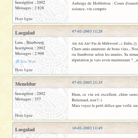
Inscription : 2002
Auberge de Hobbitton : Cours d'oenolog
Messages : 2 828
scéance, vin compris
Hors ligne
07-01-2003 11:28
Laegalad
Lieu : Strasbourg
Aïe Aïe Aïe! Pas de Mirkwood ;-). Enfin, j'y ai
Inscription : 2002
Chers amis amateurs de bons vins... Nou
Messages : 2 998
ou framboise selon les années. Sa rema
réputation je vais avoir maintenant ? _s
Site Web
Hors ligne
07-01-2003 21:35
Meneldur
Inscription : 2002
Hum, ce vin est excellent, chère oenol
Messages : 357
Beleriand, non?;-)
Mais voyez le petit délice que voilà: u
Hors ligne
10-01-2003 11:49
Laegalad