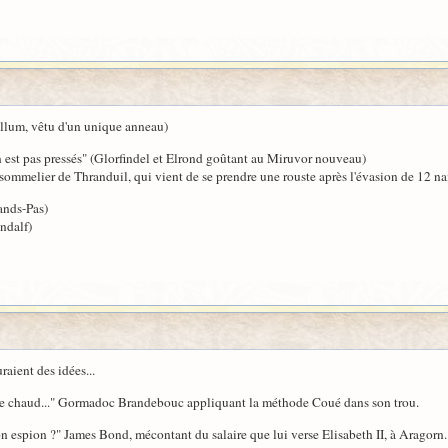
ollum, vêtu d'un unique anneau)
n est pas pressés" (Glorfindel et Elrond goûtant au Miruvor nouveau)
Le sommelier de Thranduil, qui vient de se prendre une rouste après l'évasion de 12 n
ands-Pas)
ndalf)
raient des idées...
urs de chaud..." Gormadoc Brandebouc appliquant la méthode Coué dans son trou.
on espion ?" James Bond, mécontant du salaire que lui verse Elisabeth II, à Aragorn.