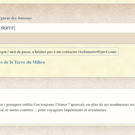
igneur des Anneaux
.
[JRRVF]
gin / mot de passe, n'hésitez pas à me contacter (webmaster@jrrvf.com)
es de la Terre du Milieu
or ( pourquoi oublie t'on toujours l'Arnor ? )pouvait, en plus de ses nombreuses re
, et autres contrées ... pour voyageurs impénitents et aventureux.