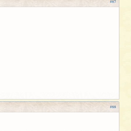
#87
#88