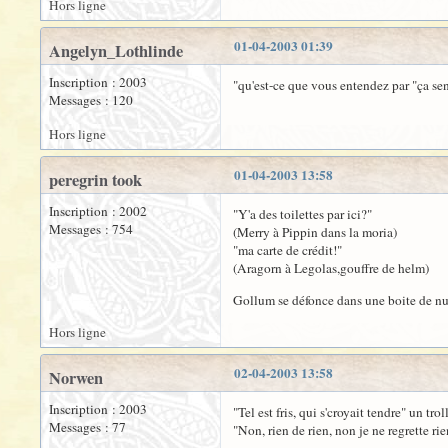
Hors ligne
01-04-2003 01:39
Angelyn_Lothlinde
Inscription : 2003
"qu'est-ce que vous entendez par "ça se
Messages : 120
Hors ligne
01-04-2003 13:58
peregrin took
Inscription : 2002
"Y'a des toilettes par ici?"
Messages : 754
(Merry à Pippin dans la moria)
"ma carte de crédit!"
(Aragorn à Legolas,gouffre de helm)
Gollum se défonce dans une boite de nui
Hors ligne
02-04-2003 13:58
Norwen
Inscription : 2003
"Tel est fris, qui s'croyait tendre" un tro
Messages : 77
"Non, rien de rien, non je ne regrette r