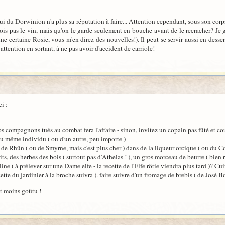
elui du Dorwinion n'a plus sa réputation à faire... Attention cependant, sous son corp
ois pas le vin, mais qu'on le garde seulement en bouche avant de le recracher? Je
une certaine Rosie, vous m'en direz des nouvelles!). Il peut se servir aussi en dess
 attention en sortant, à ne pas avoir d'accident de carriole!
i :
s compagnons tués au combat fera l'affaire - sinon, invitez un copain pas fûté et cou
 même individu ( ou d'un autre, peu importe )
r de Rhûn ( ou de Smyrne, mais c'est plus cher ) dans de la liqueur orcique ( ou du C
s, des herbes des bois ( surtout pas d'Athelas ! ), un gros morceau de beurre ( bien r
e ( à prélever sur une Dame elfe - la recette de l'Elfe rôtie viendra plus tard )? Cui
ette du jardinier à la broche suivra ). faire suivre d'un fromage de brebis ( de José B
st moins goûtu !