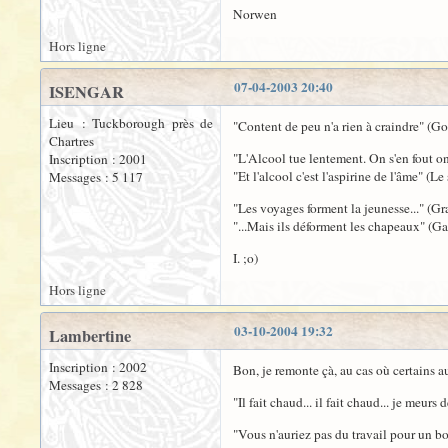
Norwen
Hors ligne
07-04-2003 20:40
ISENGAR
Lieu : Tuckborough près de
"Content de peu n'a rien à craindre" (G
Chartres
"L'Alcool tue lentement. On s'en fout o
Inscription : 2001
"Et l'alcool c'est l'aspirine de l'âme" (
Messages : 5 117
"Les voyages forment la jeunesse..." (Gr
"...Mais ils déforment les chapeaux" (Ga
I. ;o)
Hors ligne
03-10-2004 19:32
Lambertine
Inscription : 2002
Bon, je remonte çà, au cas où certains au
Messages : 2 828
"Il fait chaud... il fait chaud... je me
"Vous n'auriez pas du travail pour un b