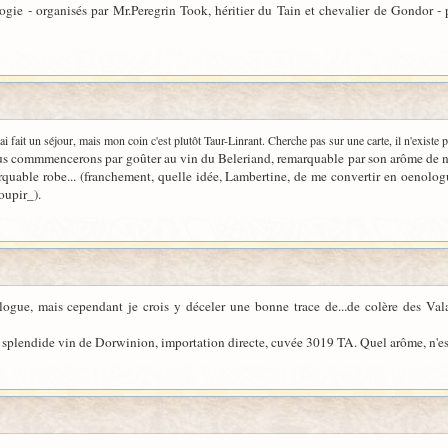
ie - organisés par Mr.Peregrin Took, héritier du Tain et chevalier de Gondor - p
 fait un séjour, mais mon coin c'est plutôt Taur-Linrant. Cherche pas sur une carte, il n'existe p
s commmencerons par goûter au vin du Beleriand, remarquable par son arôme de nois
rquable robe... (franchement, quelle idée, Lambertine, de me convertir en oenolog
oupir_).
ogue, mais cependant je crois y déceler une bonne trace de...de colère des Valar
n splendide vin de Dorwinion, importation directe, cuvée 3019 TA. Quel arôme, n'es