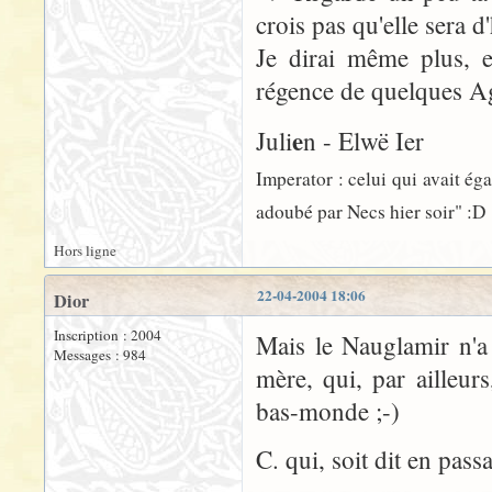
crois pas qu'elle sera 
Je dirai même plus, e
régence de quelques Ag
e
Juli
n - Elwë Ier
Imperator : celui qui avait ég
adoubé par Necs hier soir" :D
Hors ligne
22-04-2004 18:06
Dior
Inscription : 2004
Mais le Nauglamir n'a
Messages : 984
mère, qui, par ailleur
bas-monde ;-)
C. qui, soit dit en pass