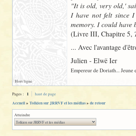
"It is old, very old,' s
I have not felt since 
memory. I could have b
(Livre III, Chapitre 5,
... Avec l'avantage d'êt
Julien - Elwë Ier
Empereur de Doriath... Jeune e
Hors ligne
1
Pages :
haut de page
Accueil
»
Tolkien sur JRRVF et les médias
»
de retour
Atteindre