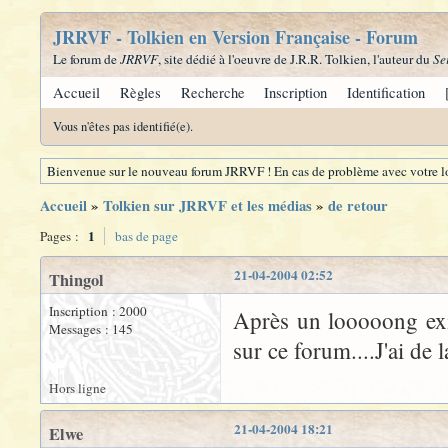
JRRVF - Tolkien en Version Française - Forum
Le forum de
JRRVF
, site dédié à l'oeuvre de J.R.R. Tolkien, l'auteur du
Se
Accueil
Règles
Recherche
Inscription
Identification
Vous n'êtes pas identifié(e).
Bienvenue sur le nouveau forum JRRVF ! En cas de problème avec votre lo
Accueil
»
Tolkien sur JRRVF et les médias
»
de retour
1
Pages :
bas de page
21-04-2004 02:52
Thingol
Inscription : 2000
Après un looooong exil
Messages : 145
sur ce forum....J'ai de
Hors ligne
21-04-2004 18:21
Elwe