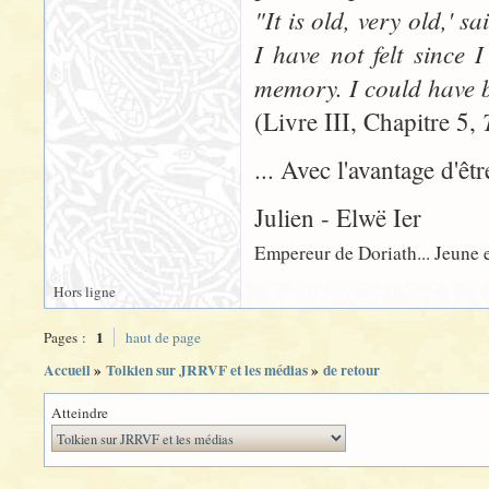
"It is old, very old,' s
I have not felt since 
memory. I could have b
(Livre III, Chapitre 5,
... Avec l'avantage d'êt
Julien - Elwë Ier
Empereur de Doriath... Jeune e
Hors ligne
1
Pages :
haut de page
Accueil
»
Tolkien sur JRRVF et les médias
»
de retour
Atteindre