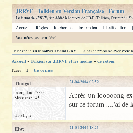
JRRVF - Tolkien en Version Française - Forum
Le forum de
JRRVF
, site dédié à l'oeuvre de J.R.R. Tolkien, l'auteur du
Se
Accueil
Règles
Recherche
Inscription
Identification
Vous n'êtes pas identifié(e).
Bienvenue sur le nouveau forum JRRVF ! En cas de problème avec votre lo
Accueil
»
Tolkien sur JRRVF et les médias
»
de retour
1
Pages :
bas de page
21-04-2004 02:52
Thingol
Inscription : 2000
Après un looooong exil
Messages : 145
sur ce forum....J'ai de
Hors ligne
21-04-2004 18:21
Elwe