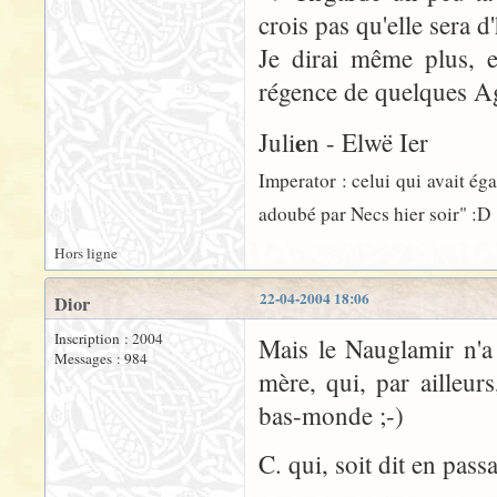
crois pas qu'elle sera 
Je dirai même plus, e
régence de quelques Ag
e
Juli
n - Elwë Ier
Imperator : celui qui avait ég
adoubé par Necs hier soir" :D
Hors ligne
22-04-2004 18:06
Dior
Inscription : 2004
Mais le Nauglamir n'a
Messages : 984
mère, qui, par ailleur
bas-monde ;-)
C. qui, soit dit en pass