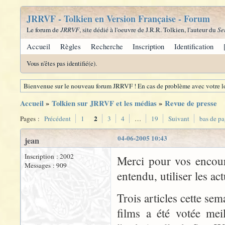
JRRVF - Tolkien en Version Française - Forum
Le forum de
JRRVF
, site dédié à l'oeuvre de J.R.R. Tolkien, l'auteur du
Se
Accueil
Règles
Recherche
Inscription
Identification
Vous n'êtes pas identifié(e).
Bienvenue sur le nouveau forum JRRVF ! En cas de problème avec votre lo
Accueil
»
Tolkien sur JRRVF et les médias
»
Revue de presse
2
Pages :
Précédent
1
3
4
…
19
Suivant
bas de p
04-06-2005 10:43
jean
Inscription : 2002
Merci pour vos encour
Messages : 909
entendu, utiliser les ac
Trois articles cette s
films a été votée mei