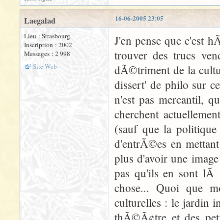
16-06-2005 23:05
Laegalad
Lieu : Strasbourg
J'en pense que c'est h
Inscription : 2002
trouver des trucs ve
Messages : 2 998
Site Web
dÃ©triment de la cultu
dissert' de philo sur 
n'est pas mercantil, q
cherchent actuellemen
(sauf que la politique
d'entrÃ©es en mettant
plus d'avoir une image 
pas qu'ils en sont lÃ
chose... Quoi que m
culturelles : le jardin
thÃ©Ã¢tre et des petit