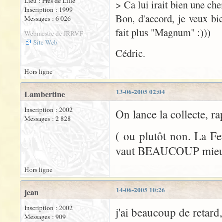
Lieu : Près de Lille
> Ca lui irait bien une ch
Inscription : 1999
Bon, d'accord, je veux bie
Messages : 6 026
fait plus "Magnum" :)))
Webmestre de JRRVF
Site Web
Cédric.
Hors ligne
13-06-2005 02:04
Lambertine
Inscription : 2002
On lance la collecte, ra
Messages : 2 828
( ou plutôt non. La Fe
vaut BEAUCOUP mieux q
Hors ligne
14-06-2005 10:26
jean
Inscription : 2002
j'ai beaucoup de retard
Messages : 909