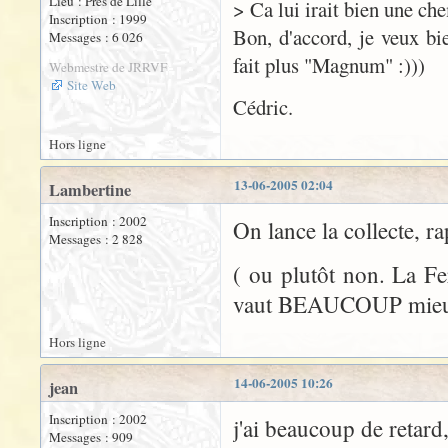
Lieu : Près de Lille
> Ca lui irait bien une ch
Inscription : 1999
Bon, d'accord, je veux bie
Messages : 6 026
fait plus "Magnum" :)))
Webmestre de JRRVF
Site Web
Cédric.
Hors ligne
13-06-2005 02:04
Lambertine
Inscription : 2002
On lance la collecte, ra
Messages : 2 828
( ou plutôt non. La Fe
vaut BEAUCOUP mieux q
Hors ligne
14-06-2005 10:26
jean
Inscription : 2002
j'ai beaucoup de retard
Messages : 909