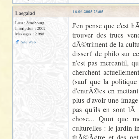
16-06-2005 23:05
Laegalad
Lieu : Strasbourg
J'en pense que c'est h
Inscription : 2002
trouver des trucs ve
Messages : 2 998
Site Web
dÃ©triment de la cultu
dissert' de philo sur 
n'est pas mercantil, q
cherchent actuellemen
(sauf que la politique
d'entrÃ©es en mettant
plus d'avoir une image 
pas qu'ils en sont lÃ
chose... Quoi que m
culturelles : le jardin
thÃ©Ã¢tre et des petit