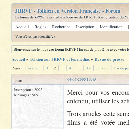
JRRVF - Tolkien en Version Française - Forum
Le forum de
JRRVF
, site dédié à l'oeuvre de J.R.R. Tolkien, l'auteur du
Se
Accueil
Règles
Recherche
Inscription
Identification
Vous n'êtes pas identifié(e).
Bienvenue sur le nouveau forum JRRVF ! En cas de problème avec votre lo
Accueil
»
Tolkien sur JRRVF et les médias
»
Revue de presse
2
Pages :
Précédent
1
3
4
…
19
Suivant
bas de p
04-06-2005 10:43
jean
Inscription : 2002
Merci pour vos encour
Messages : 909
entendu, utiliser les ac
Trois articles cette s
films a été votée mei