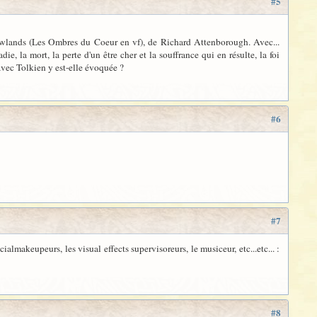
#5
Shadowlands (Les Ombres du Coeur en vf), de Richard Attenborough. Avec...
 la mort, la perte d'un être cher et la souffrance qui en résulte, la foi
 avec Tolkien y est-elle évoquée ?
#6
#7
ecialmakeupeurs, les visual effects supervisoreurs, le musiceur, etc...etc... :
#8