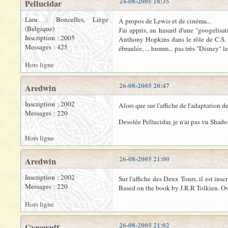
24-08-2005 18:35
Pellucidar
Lieu : Boncelles, Liège
A propos de Lewis et de cinéma...
(Belgique)
J'ai appris, au hasard d'une "googelisa
Inscription : 2005
Anthony Hopkins dans le rôle de C.S. "J
Messages : 425
ébranlée, ... humm... pas très "Disney" l
Hors ligne
26-08-2005 20:47
Aredwin
Inscription : 2002
Alors que sur l'affiche de l'adaptation 
Messages : 220
Desolée Pellucidar, je n'ai pas vu Shad
Hors ligne
26-08-2005 21:00
Aredwin
Inscription : 2002
Sur l'affiche des Deux Tours, il est inscr
Messages : 220
Based on the book by J.R.R Tolkien. Ouf! 
Hors ligne
26-08-2005 21:02
Cynewulf