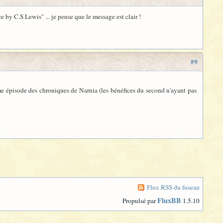
by C.S Lewis" ... je pense que le message est clair !
#9
e épisode des chroniques de Narnia (les bénéfices du second n'ayant pas
Flux RSS du fuseau
FluxBB
Propulsé par
1.5.10