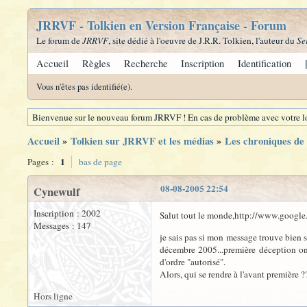
JRRVF - Tolkien en Version Française - Forum
Le forum de
JRRVF
, site dédié à l'oeuvre de J.R.R. Tolkien, l'auteur du
Se
Accueil
Règles
Recherche
Inscription
Identification
Vous n'êtes pas identifié(e).
Bienvenue sur le nouveau forum JRRVF ! En cas de problème avec votre lo
Accueil
»
Tolkien sur JRRVF et les médias
»
Les chroniques de 
1
Pages :
bas de page
08-08-2005 22:54
Cynewulf
Inscription : 2002
Salut tout le monde,http://www.google.f
Messages : 147
je sais pas si mon message trouve bien s
décembre 2005...première déception on
d'ordre "autorisé".
Alors, qui se rendre à l'avant première ?
Hors ligne