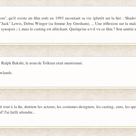
tion", qu'il existe un film sorti en 1993 racontant sa vie (plutôt sur la fin) : 
ack" Lewis, Debra Winger (sa femme Joy Gresham), ... Une réflexion sur la maladie,
e synopsis ;-), mais le casting est alléchant. Quelqu'un a-t-il vu ce film ? Son amitié
de Ralph Bakshi, le nom de Tolkien etait mentionné.
owlands.
it tout à la fin, derriere les acteurs, les costumes designers, les casting...eurs, les sp
J'ai failli attendre...