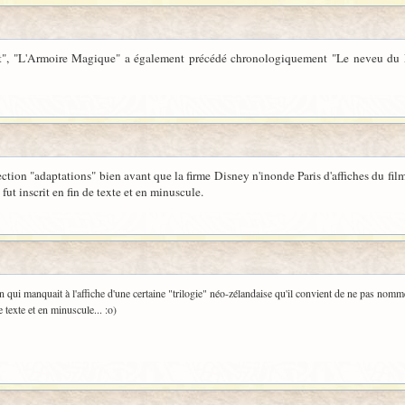
t", "L'Armoire Magique" a également précédé chronologiquement "Le neveu du Magi
ction "adaptations" bien avant que la firme Disney n'inonde Paris d'affiches du film
 fut inscrit en fin de texte et en minuscule.
n qui manquait à l'affiche d'une certaine "trilogie" néo-zélandaise qu'il convient de ne pas nomm
e texte et en minuscule... :o)