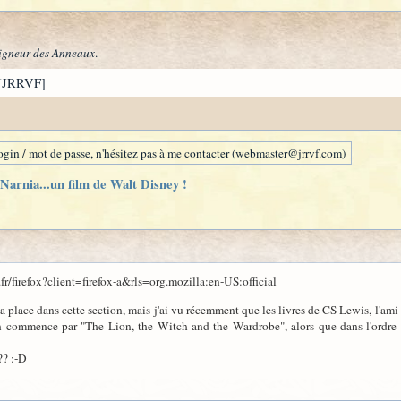
igneur des Anneaux
.
[JRRVF]
gin / mot de passe, n'hésitez pas à me contacter (webmaster@jrrvf.com)
Narnia...un film de Walt Disney !
r/firefox?client=firefox-a&rls=org.mozilla:en-US:official
a place dans cette section, mais j'ai vu récemment que les livres de CS Lewis, l'ami 
 commence par "The Lion, the Witch and the Wardrobe", alors que dans l'ordre on
?? :-D