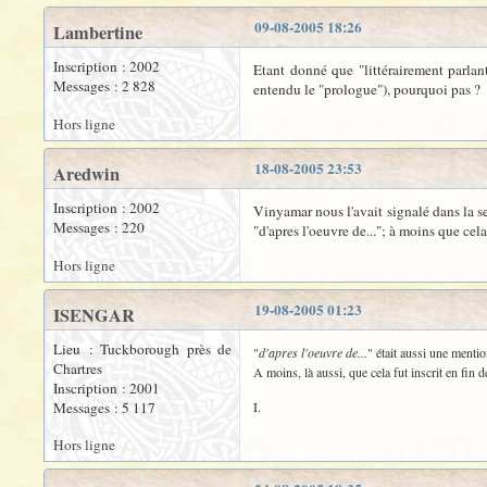
09-08-2005 18:26
Lambertine
Inscription : 2002
Etant donné que "littérairement parlan
Messages : 2 828
entendu le "prologue"), pourquoi pas ?
Hors ligne
18-08-2005 23:53
Aredwin
Inscription : 2002
Vinyamar nous l'avait signalé dans la se
Messages : 220
"d'apres l'oeuvre de..."; à moins que cela
Hors ligne
19-08-2005 01:23
ISENGAR
Lieu : Tuckborough près de
"
d'apres l'oeuvre de...
" était aussi une mentio
Chartres
A moins, là aussi, que cela fut inscrit en fin d
Inscription : 2001
Messages : 5 117
I.
Hors ligne