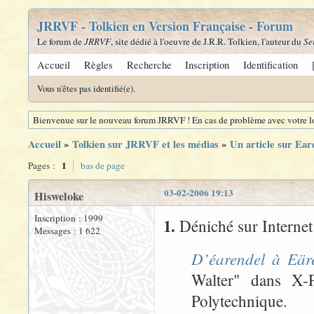
JRRVF - Tolkien en Version Française - Forum
Le forum de
JRRVF
, site dédié à l'oeuvre de J.R.R. Tolkien, l'auteur du
Se
Accueil
Règles
Recherche
Inscription
Identification
Vous n'êtes pas identifié(e).
Bienvenue sur le nouveau forum JRRVF ! En cas de problème avec votre lo
Accueil
»
Tolkien sur JRRVF et les médias
»
Un article sur Eare
1
Pages :
bas de page
03-02-2006 19:13
Hisweloke
Inscription : 1999
1.
Déniché sur Internet
Messages : 1 622
D’éarendel à Eäre
Walter" dans X-
Polytechnique.