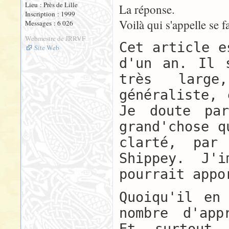
Lieu : Près de Lille
La réponse.
Inscription : 1999
Voilà qui s'appelle se fai
Messages : 6 026
Webmestre de JRRVF
Cet article e
Site Web
d'un an. Il 
très larg
généraliste, 
Je doute par
grand'chose q
clarté, par
Shippey. J'
pourrait appo
Quoiqu'il en
nombre d'app
Et, surtout,