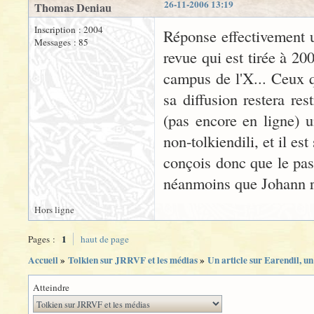
26-11-2006 13:19
Thomas Deniau
Inscription : 2004
Réponse effectivement u
Messages : 85
revue qui est tirée à 20
campus de l'X... Ceux qu
sa diffusion restera re
(pas encore en ligne) u
non-tolkiendili, et il est
conçois donc que le pass
néanmoins que Johann re
Hors ligne
1
Pages :
haut de page
Accueil
»
Tolkien sur JRRVF et les médias
»
Un article sur Earendil, un 
Atteindre