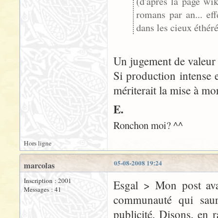
(d'après la page wik
romans par an... ef
dans les cieux éthéré
Un jugement de valeur n
Si production intense
mériterait la mise à mo
E.
Ronchon moi? ^^
Hors ligne
05-08-2008 19:24
marcolas
Inscription : 2001
Esgal > Mon post avai
Messages : 41
communauté qui saur
publicité. Disons, en r