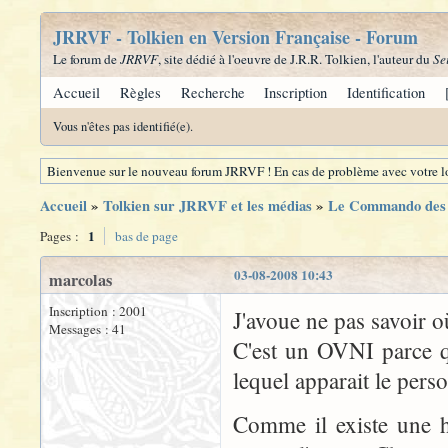
JRRVF - Tolkien en Version Française - Forum
Le forum de
JRRVF
, site dédié à l'oeuvre de J.R.R. Tolkien, l'auteur du
Se
Accueil
Règles
Recherche
Inscription
Identification
Vous n'êtes pas identifié(e).
Bienvenue sur le nouveau forum JRRVF ! En cas de problème avec votre lo
Accueil
»
Tolkien sur JRRVF et les médias
»
Le Commando des
1
Pages :
bas de page
03-08-2008 10:43
marcolas
Inscription : 2001
J'avoue ne pas savoir o
Messages : 41
C'est un OVNI parce q
lequel apparait le pers
Comme il existe une h