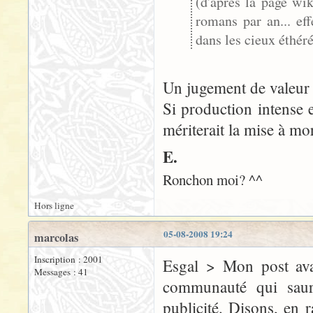
(d'après la page wik
romans par an... ef
dans les cieux éthéré
Un jugement de valeur n
Si production intense
mériterait la mise à mo
E.
Ronchon moi? ^^
Hors ligne
05-08-2008 19:24
marcolas
Inscription : 2001
Esgal > Mon post avai
Messages : 41
communauté qui saur
publicité. Disons, en r