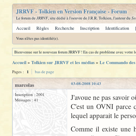
JRRVF - Tolkien en Version Française - Forum
Le forum de
JRRVF
, site dédié à l'oeuvre de J.R.R. Tolkien, l'auteur du
Se
Accueil
Règles
Recherche
Inscription
Identification
Vous n'êtes pas identifié(e).
Bienvenue sur le nouveau forum JRRVF ! En cas de problème avec votre lo
Accueil
»
Tolkien sur JRRVF et les médias
»
Le Commando des
1
Pages :
bas de page
03-08-2008 10:43
marcolas
Inscription : 2001
J'avoue ne pas savoir o
Messages : 41
C'est un OVNI parce q
lequel apparait le pers
Comme il existe une h