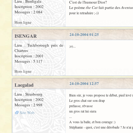
Lieu : Burdigala
C'est de l'humour Dior?
Inscription : 2002
Le poème
the Cat
fait partie des
Aventu
Messages : 2 084
)
pour le retraduire ;-)
Hors ligne
24-10-2004 01:25
ISENGAR
Lieu : Tuckborough près de
;o)...
Chartres
Inscription : 2001
Messages : 5 117
Hors ligne
24-10-2004 12:57
Laegalad
Lieu : Strasbourg
Bien sûr, je vous propose le début, pied levé (e
Inscription : 2002
Le gros chat sur son drap
Messages : 2 998
prélasse, rêvasse
un gros rat lui siera
Site Web
...
A vous la balle, et bon courage :)
Stéphanie - quoi, c'est une dérobade ? Je n'ai 