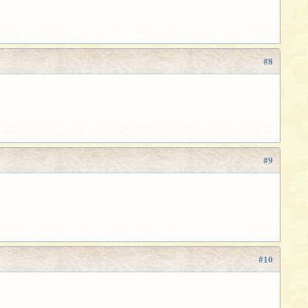
#8
#9
#10