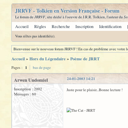
JRRVF - Tolkien en Version Française - Forum
Le forum de
JRRVF
, site dédié à l'oeuvre de J.R.R. Tolkien, l'auteur du
Se
Accueil
Règles
Recherche
Inscription
Identification
Vous n'êtes pas identifié(e).
Bienvenue sur le nouveau forum JRRVF ! En cas de problème avec votre lo
Accueil
»
Hors du Légendaire
»
Poème de JRRT
1
Pages :
bas de page
24-01-2003 14:21
Arwen Undomiel
Inscription : 2002
Juste pour le plaisir...Bonne lecture !
Messages : 60