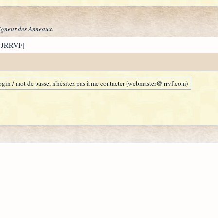
igneur des Anneaux
.
[JRRVF]
gin / mot de passe, n'hésitez pas à me contacter (webmaster@jrrvf.com)