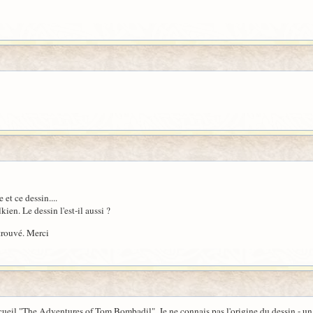
et ce dessin....
ien. Le dessin l'est-il aussi ?
 trouvé. Merci
cueil "The Adventures of Tom Bombadil". Je ne connais pas l'origine du dessin - un 