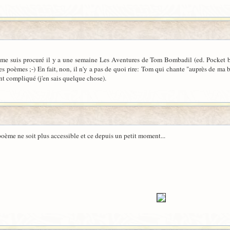
e me suis procuré il y a une semaine Les Aventures de Tom Bombadil (ed. Pocket bi
s poèmes ;-) En fait, non, il n'y a pas de quoi rire: Tom qui chante "auprès de ma blon
nt compliqué (j'en sais quelque chose).
 poème ne soit plus accessible et ce depuis un petit moment...