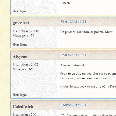
Arwen
Hors ligne
30-01-2003 10:24
greenleaf
Inscription : 2000
En passant, j'ai adoré ce poème. Merci !
Messages : 156
Hors ligne
02-02-2003 15:31
Alcyone
Inscription : 2002
Arwen undomiel,
Messages : 65
Peux tu en dire un peu plus sur ce poeme 
Le poeme, j'ai cru comprendre est de Tolk
si c'est le cas, peux tu me dire où tu l'as
Hors ligne
02-02-2003 20:09
Caledfwlch
Inscription : 2001
"Cat" est un poème qui figure dans le re