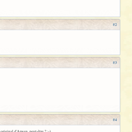
#2
#3
#4
original d'Arwen, peut-être ? :-)