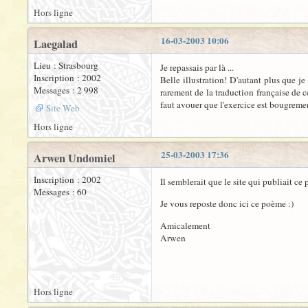
Hors ligne
16-03-2003 10:06
Laegalad
Lieu : Strasbourg
Je repassais par là ...
Inscription : 2002
Belle illustration! D'autant plus que j
Messages : 2 998
rarement de la traduction française de ce
faut avouer que l'exercice est bougreme
Site Web
Hors ligne
25-03-2003 17:36
Arwen Undomiel
Inscription : 2002
Il semblerait que le site qui publiait ce
Messages : 60
Je vous reposte donc ici ce poème :)
Amicalement
Arwen
Hors ligne